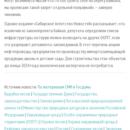
могут возникнуть мысли что‑то построить себе на берегу Байкала,
мы прописали такой запрет отдельной поправкой», – заверил
чиновник.
Однако издание «Сибирское Агентство Новостей» рассказывает, что,
исключив из законопроекта Байкал, депутаты определили список
инфраструктуры, которую можно возводить на других ООПТ, если
это разрешают регламенты заповедников. В этот перечень вошли
нефтепроводы, предприятия по производству импортозамещающей
продукции, школы и детские сады. Для строительства этих объектов
до конца 2024 года экологическая экспертиза не потребуется.
Источник новости:
По материалам СМИ и Госдумы
Вырубка лесов
|
Государственная Дума
|
Государство,
законодательство
|
Заповедники
|
Леса высокой природоохранной
ценности
|
Министерство природных ресурсов и экологии Российской
Федерации
|
Окружающая среда
|
Особо охраняемые природные
территории (ООПТ)
|
Охрана лесов
|
Охрана окружающей среды
|
Реформа законодательства
|
Россия
|
Сохранение лесов
|
Экология