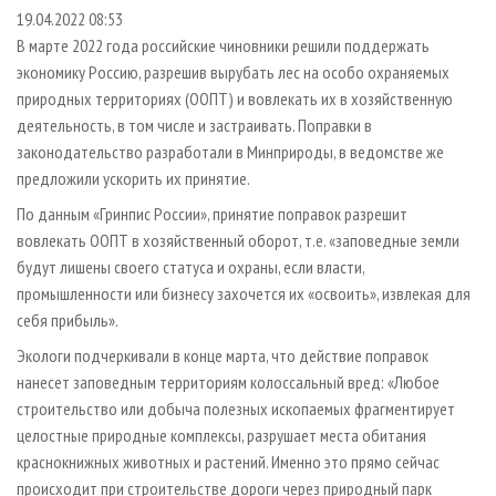
СУШКА ДРЕВЕСИНЫ
ПЕРСОНЫ
КОНТАКТЫ
РЕКЛАМА
19.04.2022 08:53
В марте 2022 года российские чиновники решили поддержать
ПРОИЗВОДСТВО ДРЕВЕСНЫХ ПЛИТ
МОБИЛЬНЫЕ ВЫСТАВКИ
РЕКЛАМА НА САЙТЕ
экономику Россию, разрешив вырубать лес на особо охраняемых
ДЕРЕВЯННОЕ ДОМОСТРОЕНИЕ
ОФИЦИАЛЬНЫЕ ДЕЛЕГАЦИИ
природных территориях (ООПТ) и вовлекать их в хозяйственную
ПРОИЗВОДСТВО МЕБЕЛИ
деятельность, в том числе и застраивать. Поправки в
ПРИОРИТЕТНЫЕ ИНВЕСТПРОЕКТЫ
законодательство разработали в Минприроды, в ведомстве же
БИОЭНЕРГЕТИКА
RUSSIAN FORESTRY REVIEW
предложили ускорить их принятие.
ЦБП
ГАЗЕТА ЛЕСПРОМФОРУМ
По данным «Гринпис России», принятие поправок разрешит
ИНСТРУМЕНТ И МАТЕРИАЛЫ
БИБЛИОТЕКА СПЕЦИАЛИСТА
вовлекать ООПТ в хозяйственный оборот, т.е. «заповедные земли
будут лишены своего статуса и охраны, если власти,
промышленности или бизнесу захочется их «освоить», извлекая для
себя прибыль».
Экологи подчеркивали в конце марта, что действие поправок
нанесет заповедным территориям колоссальный вред: «Любое
строительство или добыча полезных ископаемых фрагментирует
целостные природные комплексы, разрушает места обитания
краснокнижных животных и растений. Именно это прямо сейчас
происходит при строительстве дороги через природный парк