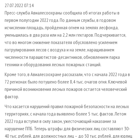
СУШКА ДРЕВЕСИНЫ
ПЕРСОНЫ
КОНТАКТЫ
РЕКЛАМА
27.07.2022 07:14
Пресс-служба Авиалесоохраны сообщила об итогах работы в
ПРОИЗВОДСТВО ДРЕВЕСНЫХ ПЛИТ
МОБИЛЬНЫЕ ВЫСТАВКИ
РЕКЛАМА НА САЙТЕ
первом полугодии 2022 года. По данным службы, в годовом
ДЕРЕВЯННОЕ ДОМОСТРОЕНИЕ
ОФИЦИАЛЬНЫЕ ДЕЛЕГАЦИИ
исчислении площадь, пройденная огнем на землях лесфонда,
ПРОИЗВОДСТВО МЕБЕЛИ
уменьшилась в два раза или на 2,2 млн гектаров. Подчеркивается,
ПРИОРИТЕТНЫЕ ИНВЕСТПРОЕКТЫ
что во многом снижение показателя обусловлено усилением
БИОЭНЕРГЕТИКА
RUSSIAN FORESTRY REVIEW
патрулирования лесов с воздуха и на земле, наращиванием
ЦБП
ГАЗЕТА ЛЕСПРОМФОРУМ
численности парашютистов-десантников, обновлением парка
техники и оборудования лесных пожарных станций.
ИНСТРУМЕНТ И МАТЕРИАЛЫ
БИБЛИОТЕКА СПЕЦИАЛИСТА
Кроме того, в Авиалесоохране рассказали, что с начала 2022 года в
72 регионах было потушено более 8,4 тыс. очагов огня. Ключевой
причиной возникновения лесных пожаров остается человеческий
фактор.
Что касается нарушений правил пожарной безопасности на лесных
территориях, с начала года выявлено более 5 тыс. фактов. Летом
2022 года вступил в силу закон, ужесточающий наказание за
нарушение ППБ. Теперь штрафы для физических лиц составляют 30-
40 тыс. рублей, для должностных лиц – до 50 тыс. рублей, для юрлиц