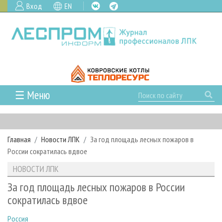
Вход
EN
☰ Меню
ГЛАВНАЯ
РУБРИКИ И ТЕМЫ
Главная
Новости ЛПК
За год площадь лесных пожаров в
РУБРИКИ ЖУРНАЛА
НОВОСТИ
России сократилась вдвое
ЛЕСНОЕ ХОЗЯЙСТВО
КАЛЕНДАРЬ СОБЫТИЙ
ПРОЕКТЫ ЛПИ
НОВОСТИ ЛПК
ЛЕСОЗАГОТОВКА
НОВОСТИ ЛПК
АНАЛИТИКА
АРХИВ
За год площадь лесных пожаров в России
ЛЕСОПИЛЕНИЕ
НОВОСТИ ЖУРНАЛА
ПРЕДПРИЯТИЯ ЛПК
АРХИВ ЖУРНАЛОВ
сократилась вдвое
О ЖУРНАЛЕ
ДЕРЕВООБРАБОТКА
НОВОСТИ КОМПАНИЙ
ЛЕСНЫЕ РЕГИОНЫ РОССИИ
СТАТЬИ
ПОДПИСКА
РЕКЛАМОДАТЕЛЯМ
Россия