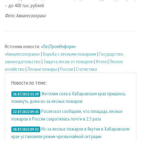
– до 400 тыс. рублей.
Фото: Авиалесоохрана
Источник новости:
«ЛесПромИнформ»
«Авиалесоохрана»
|
Борьба с лесными пожарами
|
Государство,
законодательство
|
Защита лесов от пожаров
|
Итоги
|
Лесное
хозяйство
|
Лесные пожары
|
Россия
|
Статистика
Новости по теме:
Жителям села в Хабаровском крае пришлось
26.07.2022 11:29
покинуть дома из-за лесных пожаров
Рослесхоз сообщили, что площадь лесных
22.07.2022 09:41
пожаров в России сократилась почти в 2,5 раза
Из-за лесных пожаров в Якутии и Хабаровском
20.07.2022 09:32
крае установили режим чрезвычайной ситуации