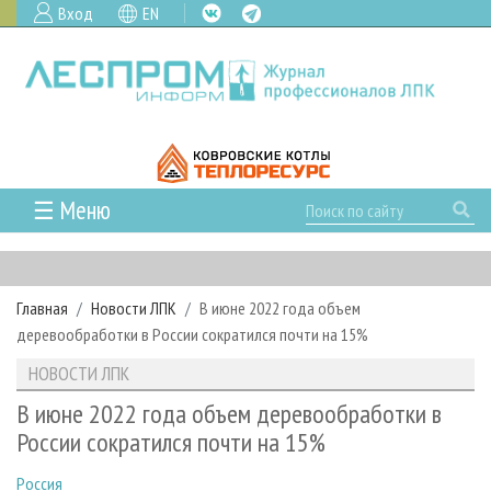
Вход
EN
☰ Меню
ГЛАВНАЯ
РУБРИКИ И ТЕМЫ
Главная
Новости ЛПК
В июне 2022 года объем
РУБРИКИ ЖУРНАЛА
НОВОСТИ
деревообработки в России сократился почти на 15%
ЛЕСНОЕ ХОЗЯЙСТВО
КАЛЕНДАРЬ СОБЫТИЙ
ПРОЕКТЫ ЛПИ
НОВОСТИ ЛПК
ЛЕСОЗАГОТОВКА
НОВОСТИ ЛПК
АНАЛИТИКА
АРХИВ
В июне 2022 года объем деревообработки в
ЛЕСОПИЛЕНИЕ
НОВОСТИ ЖУРНАЛА
ПРЕДПРИЯТИЯ ЛПК
АРХИВ ЖУРНАЛОВ
России сократился почти на 15%
О ЖУРНАЛЕ
ДЕРЕВООБРАБОТКА
НОВОСТИ КОМПАНИЙ
ЛЕСНЫЕ РЕГИОНЫ РОССИИ
СТАТЬИ
ПОДПИСКА
РЕКЛАМОДАТЕЛЯМ
Россия