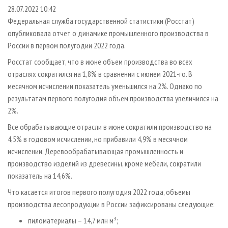
СУШКА ДРЕВЕСИНЫ
ПЕРСОНЫ
КОНТАКТЫ
РЕКЛАМА
28.07.2022 10:42
Федеральная служба государственной статистики (Росстат)
ПРОИЗВОДСТВО ДРЕВЕСНЫХ ПЛИТ
МОБИЛЬНЫЕ ВЫСТАВКИ
РЕКЛАМА НА САЙТЕ
опубликовала отчет о динамике промышленного производства в
ДЕРЕВЯННОЕ ДОМОСТРОЕНИЕ
ОФИЦИАЛЬНЫЕ ДЕЛЕГАЦИИ
России в первом полугодии 2022 года.
ПРОИЗВОДСТВО МЕБЕЛИ
ПРИОРИТЕТНЫЕ ИНВЕСТПРОЕКТЫ
Росстат сообщает, что в июне объем производства во всех
БИОЭНЕРГЕТИКА
отраслях сократился на 1,8% в сравнении с июнем 2021-го. В
RUSSIAN FORESTRY REVIEW
месячном исчислении показатель уменьшился на 2%. Однако по
ЦБП
ГАЗЕТА ЛЕСПРОМФОРУМ
результатам первого полугодия объем производства увеличился на
ИНСТРУМЕНТ И МАТЕРИАЛЫ
БИБЛИОТЕКА СПЕЦИАЛИСТА
2%.
Все обрабатывающие отрасли в июне сократили производство на
4,5% в годовом исчислении, но прибавили 4,9% в месячном
исчислении. Деревообрабатывающая промышленность и
производство изделий из древесины, кроме мебели, сократили
показатель на 14,6%.
Что касается итогов первого полугодия 2022 года, объемы
производства лесопродукции в России зафиксированы следующие:
пиломатериалы – 14,7 млн м³;