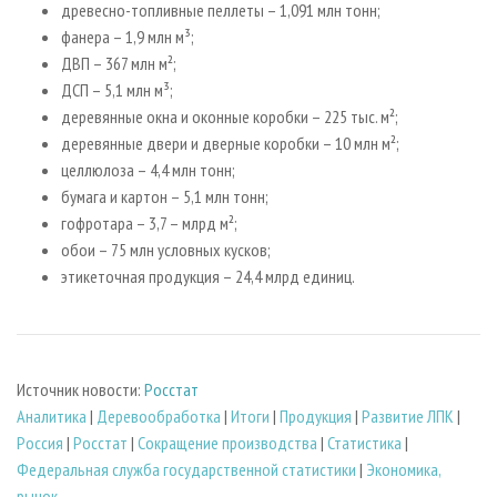
древесно-топливные пеллеты – 1,091 млн тонн;
фанера – 1,9 млн м³;
ДВП – 367 млн м²;
ДСП – 5,1 млн м³;
деревянные окна и оконные коробки – 225 тыс. м²;
деревянные двери и дверные коробки – 10 млн м²;
целлюлоза – 4,4 млн тонн;
бумага и картон – 5,1 млн тонн;
гофротара – 3,7 – млрд м²;
обои – 75 млн условных кусков;
этикеточная продукция – 24,4 млрд единиц.
Источник новости:
Росстат
Аналитика
|
Деревообработка
|
Итоги
|
Продукция
|
Развитие ЛПК
|
Россия
|
Росстат
|
Сокращение производства
|
Статистика
|
Федеральная служба государственной статистики
|
Экономика,
рынок