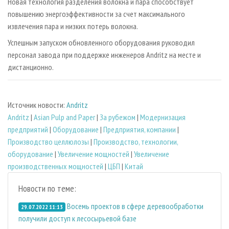
Новая технология разделения волокна и пара способствует
повышению энергоэффективности за счет максимального
извлечения пара и низких потерь волокна.
Успешным запуском обновленного оборудования руководил
персонал завода при поддержке инженеров Andritz на месте и
дистанционно.
Источник новости:
Andritz
Andritz
|
Asian Pulp and Paper
|
За рубежом
|
Модернизация
предприятий
|
Оборудование
|
Предприятия, компании
|
Производство целлюлозы
|
Производство, технологии,
оборудование
|
Увеличение мощностей
|
Увеличение
производственных мощностей
|
ЦБП
|
Китай
Новости по теме:
Восемь проектов в сфере деревообработки
29.07.2022 11:13
получили доступ к лесосырьевой базе