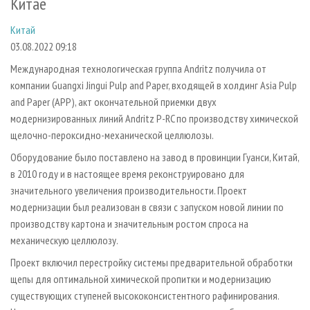
Китае
СУШКА ДРЕВЕСИНЫ
ПЕРСОНЫ
КОНТАКТЫ
РЕКЛАМА
Китай
ПРОИЗВОДСТВО ДРЕВЕСНЫХ ПЛИТ
МОБИЛЬНЫЕ ВЫСТАВКИ
РЕКЛАМА НА САЙТЕ
03.08.2022 09:18
ДЕРЕВЯННОЕ ДОМОСТРОЕНИЕ
ОФИЦИАЛЬНЫЕ ДЕЛЕГАЦИИ
Международная технологическая группа Andritz получила от
ПРОИЗВОДСТВО МЕБЕЛИ
ПРИОРИТЕТНЫЕ ИНВЕСТПРОЕКТЫ
компании Guangxi Jingui Pulp and Paper, входящей в холдинг Asia Pulp
БИОЭНЕРГЕТИКА
RUSSIAN FORESTRY REVIEW
and Paper (APP), акт окончательной приемки двух
модернизированных линий Andritz P-RC по производству химической
ЦБП
ГАЗЕТА ЛЕСПРОМФОРУМ
щелочно-пероксидно-механической целлюлозы.
ИНСТРУМЕНТ И МАТЕРИАЛЫ
БИБЛИОТЕКА СПЕЦИАЛИСТА
Оборудование было поставлено на завод в провинции Гуанси, Китай,
в 2010 году и в настоящее время реконструировано для
значительного увеличения производительности. Проект
модернизации был реализован в связи с запуском новой линии по
производству картона и значительным ростом спроса на
механическую целлюлозу.
Проект включил перестройку системы предварительной обработки
щепы для оптимальной химической пропитки и модернизацию
существующих ступеней высококонсистентного рафинирования.