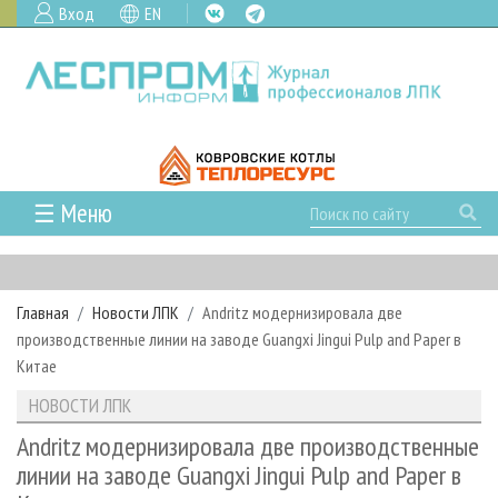
Вход
EN
☰ Меню
ГЛАВНАЯ
РУБРИКИ И ТЕМЫ
Главная
Новости ЛПК
Andritz модернизировала две
РУБРИКИ ЖУРНАЛА
НОВОСТИ
производственные линии на заводе Guangxi Jingui Pulp and Paper в
ЛЕСНОЕ ХОЗЯЙСТВО
КАЛЕНДАРЬ СОБЫТИЙ
Китае
ПРОЕКТЫ ЛПИ
ЛЕСОЗАГОТОВКА
НОВОСТИ ЛПК
АНАЛИТИКА
НОВОСТИ ЛПК
АРХИВ
ЛЕСОПИЛЕНИЕ
НОВОСТИ ЖУРНАЛА
ПРЕДПРИЯТИЯ ЛПК
АРХИВ ЖУРНАЛОВ
Andritz модернизировала две производственные
О ЖУРНАЛЕ
линии на заводе Guangxi Jingui Pulp and Paper в
ДЕРЕВООБРАБОТКА
НОВОСТИ КОМПАНИЙ
ЛЕСНЫЕ РЕГИОНЫ РОССИИ
СТАТЬИ
ПОДПИСКА
РЕКЛАМОДАТЕЛЯМ