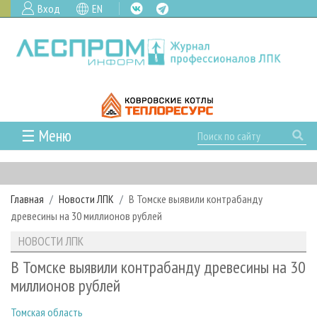
Вход
EN
☰ Меню
ГЛАВНАЯ
РУБРИКИ И ТЕМЫ
Главная
Новости ЛПК
В Томске выявили контрабанду
РУБРИКИ ЖУРНАЛА
НОВОСТИ
древесины на 30 миллионов рублей
ЛЕСНОЕ ХОЗЯЙСТВО
КАЛЕНДАРЬ СОБЫТИЙ
ПРОЕКТЫ ЛПИ
НОВОСТИ ЛПК
ЛЕСОЗАГОТОВКА
НОВОСТИ ЛПК
АНАЛИТИКА
АРХИВ
В Томске выявили контрабанду древесины на 30
ЛЕСОПИЛЕНИЕ
НОВОСТИ ЖУРНАЛА
ПРЕДПРИЯТИЯ ЛПК
АРХИВ ЖУРНАЛОВ
миллионов рублей
О ЖУРНАЛЕ
ДЕРЕВООБРАБОТКА
НОВОСТИ КОМПАНИЙ
ЛЕСНЫЕ РЕГИОНЫ РОССИИ
СТАТЬИ
ПОДПИСКА
РЕКЛАМОДАТЕЛЯМ
Томская область