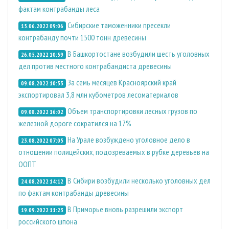
фактам контрабанды леса
Сибирские таможенники пресекли
15.06.2022 09:06
контрабанду почти 1500 тонн древесины
В Башкортостане возбудили шесть уголовных
26.05.2022 10:59
дел против местного контрабандиста древесины
За семь месяцев Красноярский край
09.08.2022 10:33
экспортировал 3,8 млн кубометров лесоматериалов
Объем транспортировки лесных грузов по
09.08.2022 16:02
железной дороге сократился на 17%
На Урале возбуждено уголовное дело в
23.08.2022 07:05
отношении полицейских, подозреваемых в рубке деревьев на
ООПТ
В Сибири возбудили несколько уголовных дел
24.08.2022 14:12
по фактам контрабанды древесины
В Приморье вновь разрешили экспорт
19.09.2022 11:23
российского шпона