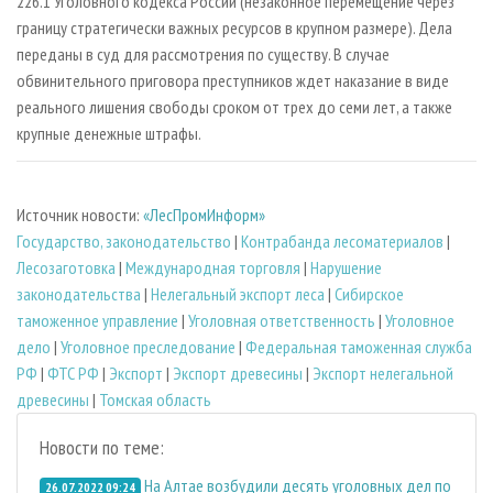
226.1 Уголовного кодекса России (незаконное перемещение через
границу стратегически важных ресурсов в крупном размере). Дела
переданы в суд для рассмотрения по существу. В случае
обвинительного приговора преступников ждет наказание в виде
реального лишения свободы сроком от трех до семи лет, а также
крупные денежные штрафы.
Источник новости:
«ЛесПромИнформ»
Государство, законодательство
|
Контрабанда лесоматериалов
|
Лесозаготовка
|
Международная торговля
|
Нарушение
законодательства
|
Нелегальный экспорт леса
|
Сибирское
таможенное управление
|
Уголовная ответственность
|
Уголовное
дело
|
Уголовное преследование
|
Федеральная таможенная служба
РФ
|
ФТС РФ
|
Экспорт
|
Экспорт древесины
|
Экспорт нелегальной
древесины
|
Томская область
Новости по теме:
На Алтае возбудили десять уголовных дел по
26.07.2022 09:24