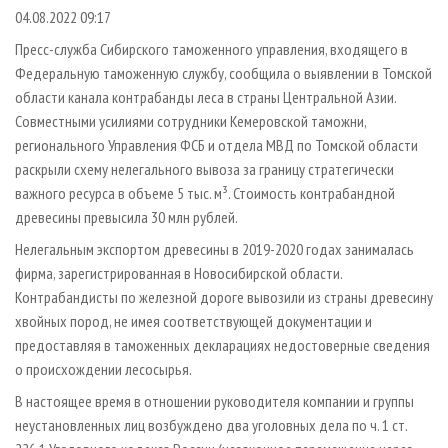
СУШКА ДРЕВЕСИНЫ
ПЕРСОНЫ
КОНТАКТЫ
РЕКЛАМА
04.08.2022 09:17
ПРОИЗВОДСТВО ДРЕВЕСНЫХ ПЛИТ
МОБИЛЬНЫЕ ВЫСТАВКИ
Пресс-служба Сибирского таможенного управления, входящего в
РЕКЛАМА НА САЙТЕ
Федеральную таможенную службу, сообщила о выявлении в Томской
ДЕРЕВЯННОЕ ДОМОСТРОЕНИЕ
ОФИЦИАЛЬНЫЕ ДЕЛЕГАЦИИ
области канала контрабанды леса в страны Центральной Азии.
ПРОИЗВОДСТВО МЕБЕЛИ
ПРИОРИТЕТНЫЕ ИНВЕСТПРОЕКТЫ
Совместными усилиями сотрудники Кемеровской таможни,
БИОЭНЕРГЕТИКА
регионального Управления ФСБ и отдела МВД по Томской области
RUSSIAN FORESTRY REVIEW
раскрыли схему нелегального вывоза за границу стратегически
ЦБП
ГАЗЕТА ЛЕСПРОМФОРУМ
важного ресурса в объеме 5 тыс. м³. Стоимость контрабандной
ИНСТРУМЕНТ И МАТЕРИАЛЫ
БИБЛИОТЕКА СПЕЦИАЛИСТА
древесины превысила 30 млн рублей.
Нелегальным экспортом древесины в 2019-2020 годах занималась
фирма, зарегистрированная в Новосибирской области.
Контрабандисты по железной дороге вывозили из страны древесину
хвойных пород, не имея соответствующей документации и
предоставляя в таможенных декларациях недостоверные сведения
о происхождении лесосырья.
В настоящее время в отношении руководителя компании и группы
неустановленных лиц возбуждено два уголовных дела по ч. 1 ст.