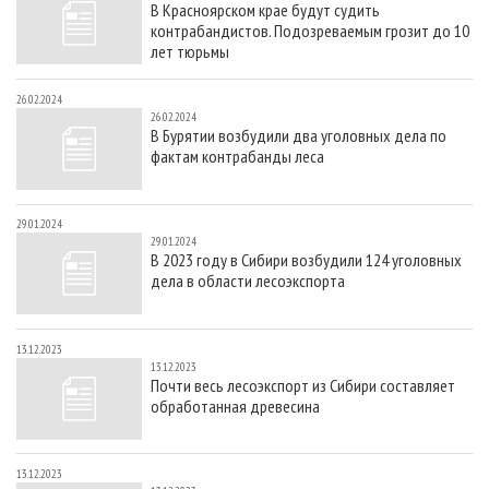
В Красноярском крае будут судить
СУШКА ДРЕВЕСИНЫ
ПЕРСОНЫ
КОНТАКТЫ
РЕКЛАМА
контрабандистов. Подозреваемым грозит до 10
ПРОИЗВОДСТВО ДРЕВЕСНЫХ ПЛИТ
МОБИЛЬНЫЕ ВЫСТАВКИ
лет тюрьмы
РЕКЛАМА НА САЙТЕ
ДЕРЕВЯННОЕ ДОМОСТРОЕНИЕ
ОФИЦИАЛЬНЫЕ ДЕЛЕГАЦИИ
26.02.2024
26.02.2024
ПРОИЗВОДСТВО МЕБЕЛИ
ПРИОРИТЕТНЫЕ ИНВЕСТПРОЕКТЫ
В Бурятии возбудили два уголовных дела по
фактам контрабанды леса
БИОЭНЕРГЕТИКА
RUSSIAN FORESTRY REVIEW
ЦБП
ГАЗЕТА ЛЕСПРОМФОРУМ
29.01.2024
ИНСТРУМЕНТ И МАТЕРИАЛЫ
БИБЛИОТЕКА СПЕЦИАЛИСТА
29.01.2024
В 2023 году в Сибири возбудили 124 уголовных
дела в области лесоэкспорта
13.12.2023
13.12.2023
Почти весь лесоэкспорт из Сибири составляет
обработанная древесина
13.12.2023