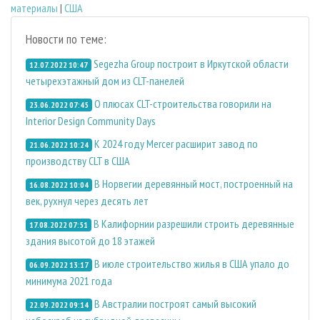
материалы
|
США
Новости по теме:
Segezha Group построит в Иркутской области
12.07.2022 10:47
четырехэтажный дом из CLT-панелей
О плюсах CLT-строительства говорили на
23.06.2022 07:45
Interior Design Community Days
К 2024 году Mercer расширит завод по
21.06.2022 10:24
производству CLT в США
В Норвегии деревянный мост, построенный на
16.08.2022 10:04
век, рухнул через десять лет
В Калифорнии разрешили строить деревянные
17.08.2022 07:51
здания высотой до 18 этажей
В июле строительство жилья в США упало до
06.09.2022 13:17
минимума 2021 года
В Австралии построят самый высокий
22.09.2022 09:14