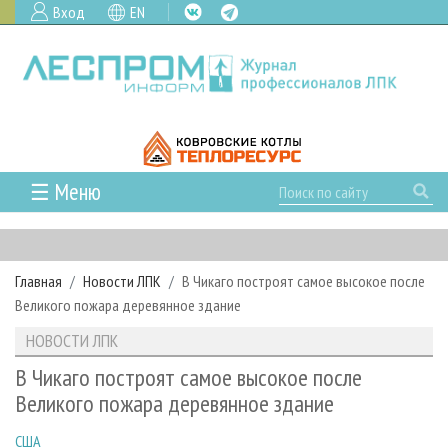
Вход
EN
☰ Меню
ГЛАВНАЯ
РУБРИКИ И ТЕМЫ
Главная
Новости ЛПК
В Чикаго построят самое высокое после
РУБРИКИ ЖУРНАЛА
НОВОСТИ
Великого пожара деревянное здание
ЛЕСНОЕ ХОЗЯЙСТВО
КАЛЕНДАРЬ СОБЫТИЙ
ПРОЕКТЫ ЛПИ
НОВОСТИ ЛПК
ЛЕСОЗАГОТОВКА
НОВОСТИ ЛПК
АНАЛИТИКА
АРХИВ
В Чикаго построят самое высокое после
ЛЕСОПИЛЕНИЕ
НОВОСТИ ЖУРНАЛА
ПРЕДПРИЯТИЯ ЛПК
АРХИВ ЖУРНАЛОВ
Великого пожара деревянное здание
О ЖУРНАЛЕ
ДЕРЕВООБРАБОТКА
НОВОСТИ КОМПАНИЙ
ЛЕСНЫЕ РЕГИОНЫ РОССИИ
СТАТЬИ
ПОДПИСКА
РЕКЛАМОДАТЕЛЯМ
США