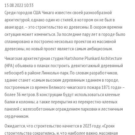
СУШКА ДРЕВЕСИНЫ
ПЕРСОНЫ
КОНТАКТЫ
РЕКЛАМА
15.08.2022 10:33
Среди городов США Чикаго известен своей разнообразной
ПРОИЗВОДСТВО ДРЕВЕСНЫХ ПЛИТ
МОБИЛЬНЫЕ ВЫСТАВКИ
РЕКЛАМА НА САЙТЕ
архитектурой, однако один из стилей, в котором он не был в
ДЕРЕВЯННОЕ ДОМОСТРОЕНИЕ
ОФИЦИАЛЬНЫЕ ДЕЛЕГАЦИИ
авангарде, – это строительство из древесины. В скором времени
ПРОИЗВОДСТВО МЕБЕЛИ
ситуация может измениться. За последние пару лет в городе было
ПРИОРИТЕТНЫЕ ИНВЕСТПРОЕКТЫ
спланировано и построено несколько проектов из массивной
БИОЭНЕРГЕТИКА
RUSSIAN FORESTRY REVIEW
древесины, но новый проект является самым амбициозным.
ЦБП
ГАЗЕТА ЛЕСПРОМФОРУМ
Чикагская архитектурная студия Hartshorne Plunkard Architecture
ИНСТРУМЕНТ И МАТЕРИАЛЫ
БИБЛИОТЕКА СПЕЦИАЛИСТА
(HPA) объявила о планах построить девятиэтажный деревянный
небоскреб в районе Линкольн-парк. По словам разработчиков,
здание станет «самым высоким деревянным зданием в городе,
построенным со времен Великого чикагского пожара 1871 года» –
более 36 метров. В конструкции будут использоваться клееные
балки и колонны, а также перекрытия из перекрестно-клееных
панелей с железобетонным ограждением парковки и лестничным
сердечником.
Ожидается, что строительство начнется в 2023 году. «Сроки
строительства сократились, и, что наиболее важно, массивная