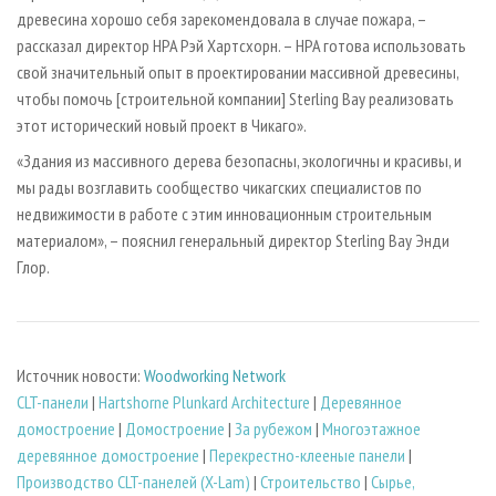
древесина хорошо себя зарекомендовала в случае пожара, –
рассказал директор HPA Рэй Хартсхорн. – HPA готова использовать
свой значительный опыт в проектировании массивной древесины,
чтобы помочь [строительной компании] Sterling Bay реализовать
этот исторический новый проект в Чикаго».
«Здания из массивного дерева безопасны, экологичны и красивы, и
мы рады возглавить сообщество чикагских специалистов по
недвижимости в работе с этим инновационным строительным
материалом», – пояснил генеральный директор Sterling Bay Энди
Глор.
Источник новости:
Woodworking Network
CLT-панели
|
Hartshorne Plunkard Architecture
|
Деревянное
домостроение
|
Домостроение
|
За рубежом
|
Многоэтажное
деревянное домостроение
|
Перекрестно-клееные панели
|
Производство CLT-панелей (X-Lam)
|
Строительство
|
Сырье,