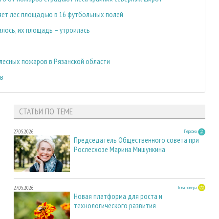
яет лес площадью в 16 футбольных полей
илось, их площадь – утроилась
 лесных пожаров в Рязанской области
ов
СТАТЬИ ПО ТЕМЕ
27.05.2026
Персона
Председатель Общественного совета при
Рослесхозе Марина Мишункина
27.05.2026
Тема номера
Новая платформа для роста и
технологического развития