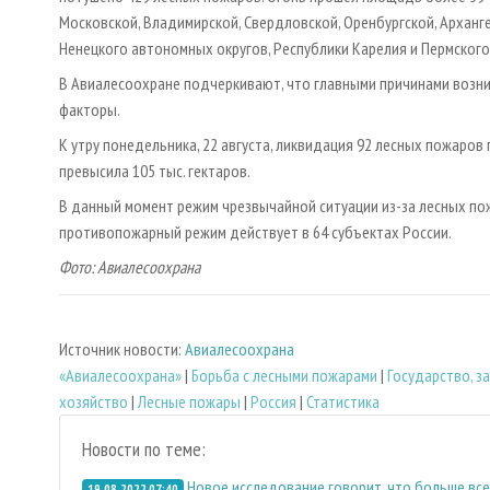
Московской, Владимирской, Свердловской, Оренбургской, Арханг
Ненецкого автономных округов, Республики Карелия и Пермского
В Авиалесоохране подчеркивают, что главными причинами возн
факторы.
К утру понедельника, 22 августа, ликвидация 92 лесных пожаров
превысила 105 тыс. гектаров.
В данный момент режим чрезвычайной ситуации из-за лесных по
противопожарный режим действует в 64 субъектах России.
Фото: Авиалесоохрана
Источник новости:
Авиалесоохрана
«Авиалесоохрана»
|
Борьба с лесными пожарами
|
Государство, 
хозяйство
|
Лесные пожары
|
Россия
|
Статистика
Новости по теме:
Новое исследование говорит, что больше вс
19.08.2022 07:40