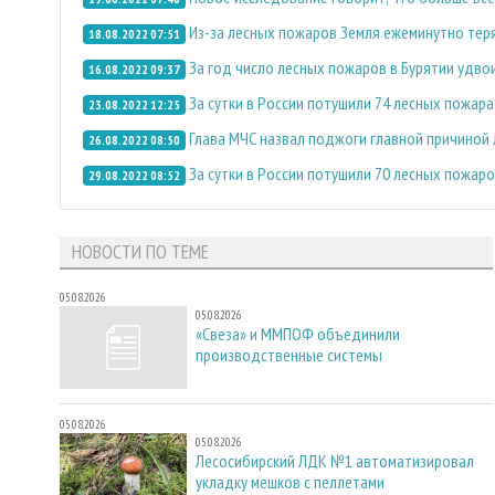
Из-за лесных пожаров Земля ежеминутно тер
18.08.2022 07:51
За год число лесных пожаров в Бypятии удво
16.08.2022 09:37
За сутки в России потушили 74 лесных пожара
23.08.2022 12:25
Глава МЧС назвал поджоги главной причиной
26.08.2022 08:50
За сутки в России потушили 70 лесных пожар
29.08.2022 08:52
НОВОСТИ ПО ТЕМЕ
05.08.2026
05.08.2026
«Свеза» и ММПОФ объединили
производственные системы
05.08.2026
05.08.2026
Лесосибирский ЛДК №1 автоматизировал
укладку мешков с пеллетами