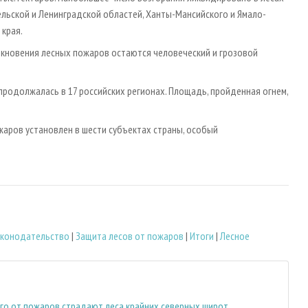
ельской и Ленинградской областей, Ханты-Мансийского и Ямало-
 края.
икновения лесных пожаров остаются человеческий и грозовой
 продолжалась в 17 российских регионах. Площадь, пройденная огнем,
жаров установлен в шести субъектах страны, особый
законодательство
|
Защита лесов от пожаров
|
Итоги
|
Лесное
его от пожаров страдают леса крайних северных широт