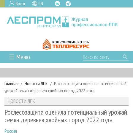
Вход
EN
☰ Меню
ГЛАВНАЯ
РУБРИКИ И ТЕМЫ
Главная
Новости ЛПК
Рослесозащита оценила потенциальный
РУБРИКИ ЖУРНАЛА
НОВОСТИ
урожай семян деревьев хвойных пород 2022 года
ЛЕСНОЕ ХОЗЯЙСТВО
КАЛЕНДАРЬ СОБЫТИЙ
ПРОЕКТЫ ЛПИ
НОВОСТИ ЛПК
ЛЕСОЗАГОТОВКА
НОВОСТИ ЛПК
АНАЛИТИКА
АРХИВ
Рослесозащита оценила потенциальный урожай
ЛЕСОПИЛЕНИЕ
НОВОСТИ ЖУРНАЛА
ПРЕДПРИЯТИЯ ЛПК
АРХИВ ЖУРНАЛОВ
семян деревьев хвойных пород 2022 года
О ЖУРНАЛЕ
ДЕРЕВООБРАБОТКА
НОВОСТИ КОМПАНИЙ
ЛЕСНЫЕ РЕГИОНЫ РОССИИ
СТАТЬИ
ПОДПИСКА
РЕКЛАМОДАТЕЛЯМ
Россия