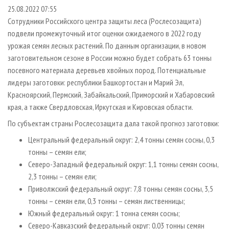
СУШКА ДРЕВЕСИНЫ
ПЕРСОНЫ
КОНТАКТЫ
РЕКЛАМА
25.08.2022 07:55
Сотрудники Российского центра защиты леса (Рослесозащита)
ПРОИЗВОДСТВО ДРЕВЕСНЫХ ПЛИТ
МОБИЛЬНЫЕ ВЫСТАВКИ
РЕКЛАМА НА САЙТЕ
подвели промежуточный итог оценки ожидаемого в 2022 году
ДЕРЕВЯННОЕ ДОМОСТРОЕНИЕ
ОФИЦИАЛЬНЫЕ ДЕЛЕГАЦИИ
урожая семян лесных растений. По данным организации, в новом
ПРОИЗВОДСТВО МЕБЕЛИ
заготовительном сезоне в России можно будет собрать 63 тонны
ПРИОРИТЕТНЫЕ ИНВЕСТПРОЕКТЫ
посевного материала деревьев хвойных пород. Потенциальные
БИОЭНЕРГЕТИКА
RUSSIAN FORESTRY REVIEW
лидеры заготовки: республики Башкортостан и Марий Эл,
ЦБП
ГАЗЕТА ЛЕСПРОМФОРУМ
Красноярский, Пермский, Забайкальский, Приморский и Хабаровский
края, а также Свердловская, Иркутская и Кировская области.
ИНСТРУМЕНТ И МАТЕРИАЛЫ
БИБЛИОТЕКА СПЕЦИАЛИСТА
По субъектам страны Рослесозащита дала такой прогноз заготовки:
Центральный федеральный округ: 2,4 тонны семян сосны, 0,3
тонны – семян ели;
Северо-Западный федеральный округ: 1,1 тонны семян сосны,
2,3 тонны – семян ели;
Приволжский федеральный округ: 7,8 тонны семян сосны, 3,5
тонны – семян ели, 0,3 тонны – семян лиственницы;
Южный федеральный округ: 1 тонна семян сосны;
Северо-Кавказский федеральный округ: 0,03 тонны семян