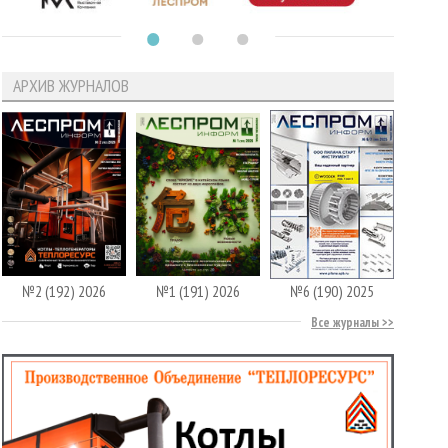
АРХИВ ЖУРНАЛОВ
№2 (192) 2026
№1 (191) 2026
№6 (190) 2025
Все журналы