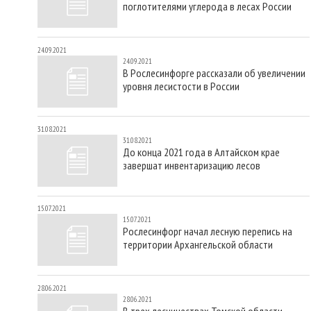
поглотителями углерода в лесах России
24.09.2021
24.09.2021
В Рослесинфорге рассказали об увеличении
уровня лесистости в России
31.08.2021
31.08.2021
До конца 2021 года в Алтайском крае
завершат инвентаризацию лесов
15.07.2021
15.07.2021
Рослесинфорг начал лесную перепись на
территории Архангельской области
28.06.2021
28.06.2021
В трех лесничествах Томской области