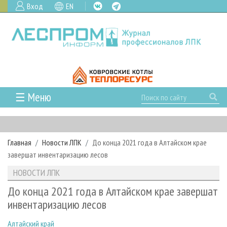
Вход
EN
☰ Меню
ГЛАВНАЯ
РУБРИКИ И ТЕМЫ
Главная
Новости ЛПК
До конца 2021 года в Алтайском крае
РУБРИКИ ЖУРНАЛА
НОВОСТИ
завершат инвентаризацию лесов
ЛЕСНОЕ ХОЗЯЙСТВО
КАЛЕНДАРЬ СОБЫТИЙ
ПРОЕКТЫ ЛПИ
НОВОСТИ ЛПК
ЛЕСОЗАГОТОВКА
НОВОСТИ ЛПК
АНАЛИТИКА
АРХИВ
До конца 2021 года в Алтайском крае завершат
ЛЕСОПИЛЕНИЕ
НОВОСТИ ЖУРНАЛА
ПРЕДПРИЯТИЯ ЛПК
АРХИВ ЖУРНАЛОВ
инвентаризацию лесов
О ЖУРНАЛЕ
ДЕРЕВООБРАБОТКА
НОВОСТИ КОМПАНИЙ
ЛЕСНЫЕ РЕГИОНЫ РОССИИ
СТАТЬИ
ПОДПИСКА
РЕКЛАМОДАТЕЛЯМ
Алтайский край