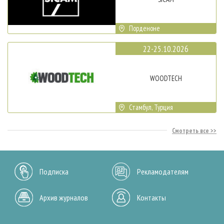
Порденоне
22-25.10.2026
WOODTECH
Стамбул, Турция
Смотреть все
Подписка
Рекламодателям
Архив журналов
Контакты