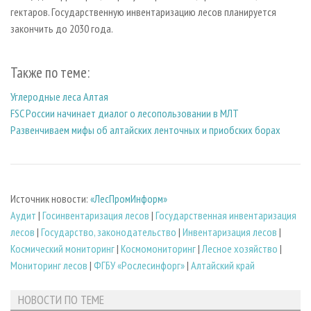
гектаров. Государственную инвентаризацию лесов планируется
закончить до 2030 года.
Также по теме:
Углеродные леса Алтая
FSC России начинает диалог о лесопользовании в МЛТ
Развенчиваем мифы об алтайских ленточных и приобских борах
Источник новости:
«ЛесПромИнформ»
Аудит
|
Госинвентаризация лесов
|
Государственная инвентаризация
лесов
|
Государство, законодательство
|
Инвентаризация лесов
|
Космический мониторинг
|
Космомониторинг
|
Лесное хозяйство
|
Мониторинг лесов
|
ФГБУ «Рослесинфорг»
|
Алтайский край
НОВОСТИ ПО ТЕМЕ