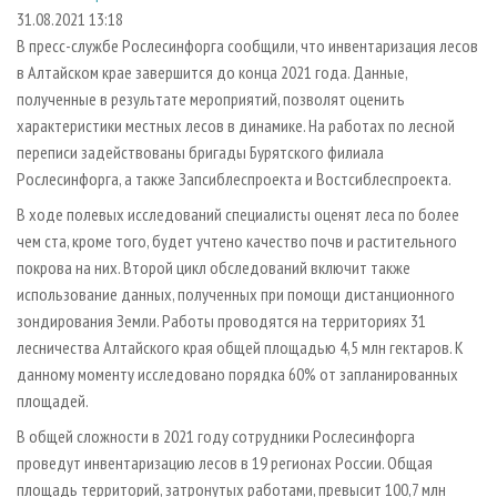
СУШКА ДРЕВЕСИНЫ
ПЕРСОНЫ
КОНТАКТЫ
РЕКЛАМА
31.08.2021 13:18
В пресс-службе Рослесинфорга сообщили, что инвентаризация лесов
ПРОИЗВОДСТВО ДРЕВЕСНЫХ ПЛИТ
МОБИЛЬНЫЕ ВЫСТАВКИ
РЕКЛАМА НА САЙТЕ
в Алтайском крае завершится до конца 2021 года. Данные,
ДЕРЕВЯННОЕ ДОМОСТРОЕНИЕ
ОФИЦИАЛЬНЫЕ ДЕЛЕГАЦИИ
полученные в результате мероприятий, позволят оценить
ПРОИЗВОДСТВО МЕБЕЛИ
характеристики местных лесов в динамике. На работах по лесной
ПРИОРИТЕТНЫЕ ИНВЕСТПРОЕКТЫ
переписи задействованы бригады Бурятского филиала
БИОЭНЕРГЕТИКА
RUSSIAN FORESTRY REVIEW
Рослесинфорга, а также Запсиблеспроекта и Востсиблеспроекта.
ЦБП
ГАЗЕТА ЛЕСПРОМФОРУМ
В ходе полевых исследований специалисты оценят леса по более
ИНСТРУМЕНТ И МАТЕРИАЛЫ
БИБЛИОТЕКА СПЕЦИАЛИСТА
чем ста, кроме того, будет учтено качество почв и растительного
покрова на них. Второй цикл обследований включит также
использование данных, полученных при помощи дистанционного
зондирования Земли. Работы проводятся на территориях 31
лесничества Алтайского края общей площадью 4,5 млн гектаров. К
данному моменту исследовано порядка 60% от запланированных
площадей.
В общей сложности в 2021 году сотрудники Рослесинфорга
проведут инвентаризацию лесов в 19 регионах России. Общая
площадь территорий, затронутых работами, превысит 100,7 млн