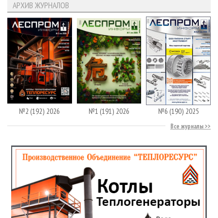
АРХИВ ЖУРНАЛОВ
№2 (192) 2026
№1 (191) 2026
№6 (190) 2025
Все журналы