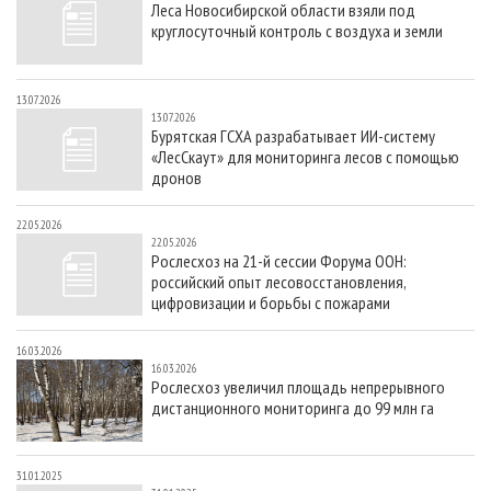
Леса Новосибирской области взяли под
СУШКА ДРЕВЕСИНЫ
ПЕРСОНЫ
КОНТАКТЫ
РЕКЛАМА
круглосуточный контроль с воздуха и земли
ПРОИЗВОДСТВО ДРЕВЕСНЫХ ПЛИТ
МОБИЛЬНЫЕ ВЫСТАВКИ
РЕКЛАМА НА САЙТЕ
ДЕРЕВЯННОЕ ДОМОСТРОЕНИЕ
ОФИЦИАЛЬНЫЕ ДЕЛЕГАЦИИ
13.07.2026
13.07.2026
ПРОИЗВОДСТВО МЕБЕЛИ
ПРИОРИТЕТНЫЕ ИНВЕСТПРОЕКТЫ
Бурятская ГСХА разрабатывает ИИ-систему
«ЛесСкаут» для мониторинга лесов с помощью
БИОЭНЕРГЕТИКА
RUSSIAN FORESTRY REVIEW
дронов
ЦБП
ГАЗЕТА ЛЕСПРОМФОРУМ
22.05.2026
ИНСТРУМЕНТ И МАТЕРИАЛЫ
БИБЛИОТЕКА СПЕЦИАЛИСТА
22.05.2026
Рослесхоз на 21-й сессии Форума ООН:
российский опыт лесовосстановления,
цифровизации и борьбы с пожарами
16.03.2026
16.03.2026
Рослесхоз увеличил площадь непрерывного
дистанционного мониторинга до 99 млн га
31.01.2025