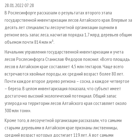
СУШКА ДРЕВЕСИНЫ
ПЕРСОНЫ
КОНТАКТЫ
РЕКЛАМА
28.01.2022 07:28
В Рослесинфорге рассказали о результатах второго этапа
ПРОИЗВОДСТВО ДРЕВЕСНЫХ ПЛИТ
МОБИЛЬНЫЕ ВЫСТАВКИ
РЕКЛАМА НА САЙТЕ
государственной инвентаризации лесов Алтайского края. Впервые за
ДЕРЕВЯННОЕ ДОМОСТРОЕНИЕ
ОФИЦИАЛЬНЫЕ ДЕЛЕГАЦИИ
десять лет специалисты лесоучетной организации оценили в
ПРОИЗВОДСТВО МЕБЕЛИ
регионе весь запас леса, насчитав порядка 1,7 млрд деревьев общим
ПРИОРИТЕТНЫЕ ИНВЕСТПРОЕКТЫ
объемом почти 814 млн м³.
БИОЭНЕРГЕТИКА
RUSSIAN FORESTRY REVIEW
Начальник управления государственной инвентаризации и учета
ЦБП
ГАЗЕТА ЛЕСПРОМФОРУМ
лесов Рослесинфорга Станислав Федоров пояснил: «Всего площадь
ИНСТРУМЕНТ И МАТЕРИАЛЫ
БИБЛИОТЕКА СПЕЦИАЛИСТА
лесов в Алтайском крае составляет 4,5 млн гектаров. Чаще всего
встречаются хвойные породы, их средний возраст более 80 лет.
Почти каждое второе дерево региона – сосна, а каждое четвертое
– береза. В целом инвентаризация показала, что субъект имеет
достаточно высокий экологический потенциал. Общий запас
углерода на территории лесов Алтайского края составляет около
300 млн тонн».
Кроме того, в лесоучетной организации рассказали, что самыми
старыми деревьями в Алтайском крае признаны лиственницы,
средний возраст которых достигает 119 лет. А вот самыми