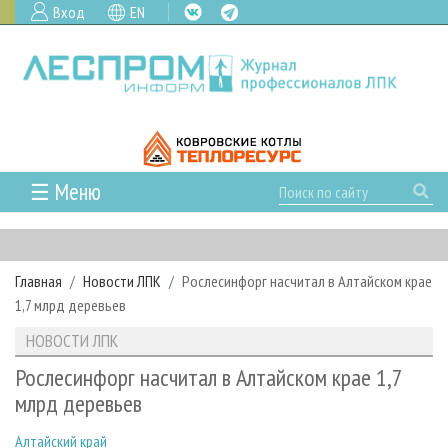
Вход
EN
☰ Меню
ГЛАВНАЯ
РУБРИКИ И ТЕМЫ
Главная
Новости ЛПК
Рослесинфорг насчитал в Алтайском крае
РУБРИКИ ЖУРНАЛА
НОВОСТИ
1,7 млрд деревьев
ЛЕСНОЕ ХОЗЯЙСТВО
КАЛЕНДАРЬ СОБЫТИЙ
ПРОЕКТЫ ЛПИ
НОВОСТИ ЛПК
ЛЕСОЗАГОТОВКА
НОВОСТИ ЛПК
АНАЛИТИКА
АРХИВ
Рослесинфорг насчитал в Алтайском крае 1,7
ЛЕСОПИЛЕНИЕ
НОВОСТИ ЖУРНАЛА
ПРЕДПРИЯТИЯ ЛПК
АРХИВ ЖУРНАЛОВ
млрд деревьев
О ЖУРНАЛЕ
ДЕРЕВООБРАБОТКА
НОВОСТИ КОМПАНИЙ
ЛЕСНЫЕ РЕГИОНЫ РОССИИ
СТАТЬИ
ПОДПИСКА
РЕКЛАМОДАТЕЛЯМ
Алтайский край