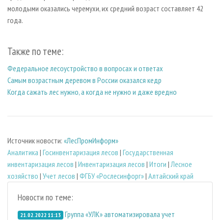
молодыми оказались черемухи, их средний возраст составляет 42
года.
Также по теме:
Федеральное лесоустройство в вопросах и ответах
Самым возрастным деревом в России оказался кедр
Когда сажать лес нужно, а когда не нужно и даже вредно
Источник новости:
«ЛесПромИнформ»
Аналитика
|
Госинвентаризация лесов
|
Государственная
инвентаризация лесов
|
Инвентаризация лесов
|
Итоги
|
Лесное
хозяйство
|
Учет лесов
|
ФГБУ «Рослесинфорг»
|
Алтайский край
Новости по теме:
Группа «УЛК» автоматизировала учет
21.02.2022 11:13