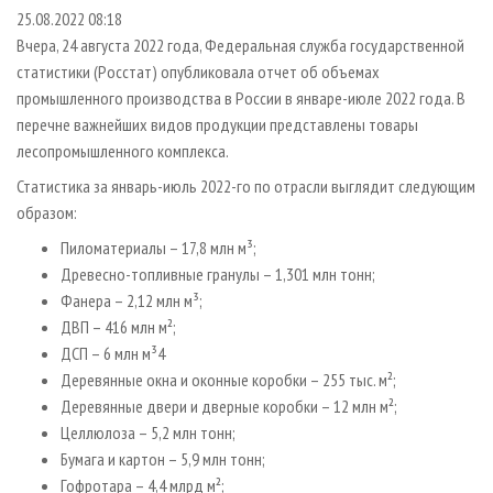
СУШКА ДРЕВЕСИНЫ
ПЕРСОНЫ
КОНТАКТЫ
РЕКЛАМА
25.08.2022 08:18
Вчера, 24 августа 2022 года, Федеральная служба государственной
ПРОИЗВОДСТВО ДРЕВЕСНЫХ ПЛИТ
МОБИЛЬНЫЕ ВЫСТАВКИ
РЕКЛАМА НА САЙТЕ
статистики (Росстат) опубликовала отчет об объемах
ДЕРЕВЯННОЕ ДОМОСТРОЕНИЕ
ОФИЦИАЛЬНЫЕ ДЕЛЕГАЦИИ
промышленного производства в России в январе-июле 2022 года. В
ПРОИЗВОДСТВО МЕБЕЛИ
перечне важнейших видов продукции представлены товары
ПРИОРИТЕТНЫЕ ИНВЕСТПРОЕКТЫ
лесопромышленного комплекса.
БИОЭНЕРГЕТИКА
RUSSIAN FORESTRY REVIEW
Статистика за январь-июль 2022-го по отрасли выглядит следующим
ЦБП
ГАЗЕТА ЛЕСПРОМФОРУМ
образом:
ИНСТРУМЕНТ И МАТЕРИАЛЫ
БИБЛИОТЕКА СПЕЦИАЛИСТА
Пиломатериалы – 17,8 млн м³;
Древесно-топливные гранулы – 1,301 млн тонн;
Фанера – 2,12 млн м³;
ДВП – 416 млн м²;
ДСП – 6 млн м³4
Деревянные окна и оконные коробки – 255 тыс. м²;
Деревянные двери и дверные коробки – 12 млн м²;
Целлюлоза – 5,2 млн тонн;
Бумага и картон – 5,9 млн тонн;
Гофротара – 4,4 млрд м²;