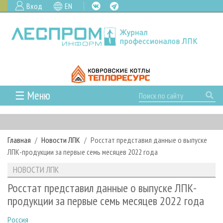
Вход
EN
☰ Меню
ГЛАВНАЯ
РУБРИКИ И ТЕМЫ
Главная
Новости ЛПК
Росстат представил данные о выпуске
РУБРИКИ ЖУРНАЛА
НОВОСТИ
ЛПК-продукции за первые семь месяцев 2022 года
ЛЕСНОЕ ХОЗЯЙСТВО
КАЛЕНДАРЬ СОБЫТИЙ
ПРОЕКТЫ ЛПИ
НОВОСТИ ЛПК
ЛЕСОЗАГОТОВКА
НОВОСТИ ЛПК
АНАЛИТИКА
АРХИВ
Росстат представил данные о выпуске ЛПК-
ЛЕСОПИЛЕНИЕ
НОВОСТИ ЖУРНАЛА
ПРЕДПРИЯТИЯ ЛПК
АРХИВ ЖУРНАЛОВ
продукции за первые семь месяцев 2022 года
О ЖУРНАЛЕ
ДЕРЕВООБРАБОТКА
НОВОСТИ КОМПАНИЙ
ЛЕСНЫЕ РЕГИОНЫ РОССИИ
СТАТЬИ
ПОДПИСКА
РЕКЛАМОДАТЕЛЯМ
Россия