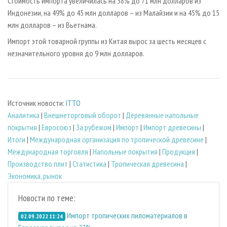
Стоимость импорта увеличилась на 38% до 71 млн долларов из
Индонезии, на 49% до 45 млн долларов – из Малайзии и на 45% до 15
млн долларов – из Вьетнама.
Импорт этой товарной группы из Китая вырос за шесть месяцев с
незначительного уровня до 9 млн долларов.
Источник новости:
ITTO
Аналитика
|
Внешнеторговый оборот
|
Деревянные напольные
покрытия
|
Евросоюз
|
За рубежом
|
Импорт
|
Импорт древесины
|
Итоги
|
Международная организация по тропической древесине
|
Международная торговля
|
Напольные покрытия
|
Продукция
|
Производство плит
|
Статистика
|
Тропическая древесина
|
Экономика, рынок
Новости по теме:
Импорт тропических пиломатериалов в
02.09.2022 11:24