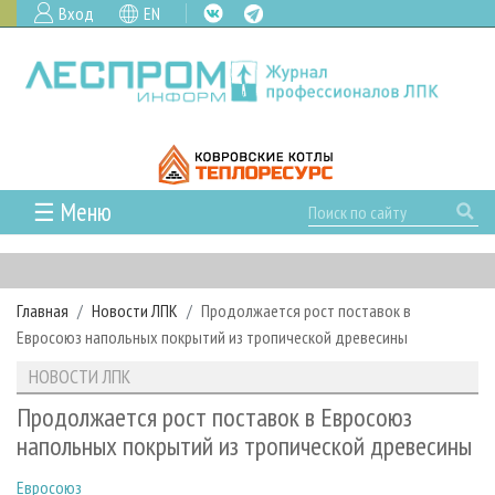
Вход
EN
☰ Меню
ГЛАВНАЯ
РУБРИКИ И ТЕМЫ
Главная
Новости ЛПК
Продолжается рост поставок в
РУБРИКИ ЖУРНАЛА
НОВОСТИ
Евросоюз напольных покрытий из тропической древесины
ЛЕСНОЕ ХОЗЯЙСТВО
КАЛЕНДАРЬ СОБЫТИЙ
ПРОЕКТЫ ЛПИ
НОВОСТИ ЛПК
ЛЕСОЗАГОТОВКА
НОВОСТИ ЛПК
АНАЛИТИКА
АРХИВ
Продолжается рост поставок в Евросоюз
ЛЕСОПИЛЕНИЕ
НОВОСТИ ЖУРНАЛА
ПРЕДПРИЯТИЯ ЛПК
АРХИВ ЖУРНАЛОВ
напольных покрытий из тропической древесины
О ЖУРНАЛЕ
ДЕРЕВООБРАБОТКА
НОВОСТИ КОМПАНИЙ
ЛЕСНЫЕ РЕГИОНЫ РОССИИ
СТАТЬИ
ПОДПИСКА
РЕКЛАМОДАТЕЛЯМ
Евросоюз