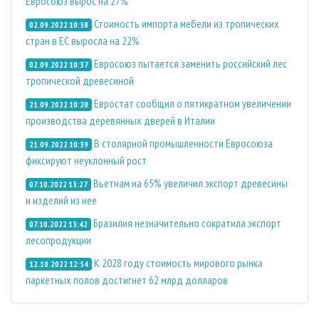
Евросоюз вырос на 27%
Стоимость импорта мебели из тропических
02.09.2022 10:58
стран в ЕС выросла на 22%
Евросоюз пытается заменить российский лес
02.09.2022 10:37
тропической древесиной
Евростат сообщил о пятикратном увеличении
21.09.2022 10:20
производства деревянных дверей в Италии
В столярной промышленности Евросоюза
21.09.2022 10:39
фиксируют неуклонный рост
Вьетнам на 65% увеличил экспорт древесины
07.10.2022 13:27
и изделий из нее
Бразилия незначительно сократила экспорт
07.10.2022 13:42
лесопродукции
К 2028 году стоимость мирового рынка
12.10.2022 12:54
паркетных полов достигнет 62 млрд долларов