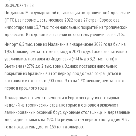
СУШКА ДРЕВЕСИНЫ
ПЕРСОНЫ
КОНТАКТЫ
РЕКЛАМА
06.09.2022 12:58
По данным Международной организации по тропической древесине
ПРОИЗВОДСТВО ДРЕВЕСНЫХ ПЛИТ
МОБИЛЬНЫЕ ВЫСТАВКИ
РЕКЛАМА НА САЙТЕ
(ITTO), за первые шесть месяцев 2022 года 27 стран Евросоюза
ДЕРЕВЯННОЕ ДОМОСТРОЕНИЕ
ОФИЦИАЛЬНЫЕ ДЕЛЕГАЦИИ
импортировали 13,7 тыс. тонн напольных покрытий из тропической
ПРОИЗВОДСТВО МЕБЕЛИ
древесины. В годовом исчислении показатель увеличился на 21%.
ПРИОРИТЕТНЫЕ ИНВЕСТПРОЕКТЫ
БИОЭНЕРГЕТИКА
Импорт 6,5 тыс. тонн из Малайзии в январе-июне 2022 года был на
RUSSIAN FORESTRY REVIEW
19% больше, чем за тот же период в 2021 году. Также значительно
ЦБП
ГАЗЕТА ЛЕСПРОМФОРУМ
увеличились поставки из Индонезии (+41% до 3,2 тыс. тонн) и
ИНСТРУМЕНТ И МАТЕРИАЛЫ
БИБЛИОТЕКА СПЕЦИАЛИСТА
Вьетнама (+27% до 2 тыс. тонн). Однако поставки напольных
покрытий из Бразилии в этот период продолжал сокращаться и
составил в итоге всего 900 тонн. Это на 17% меньше, чем за тот же
период прошлого года.
Долларовая стоимость импорта в Евросоюз других столярных
изделий из тропических стран, которые в основном включают
ламинированный оконный брус, кухонные столешницы и деревянные
двери, увеличилась на 49%. По результатам первого полугодия 2022
года показатель достиг 155 млн долларов.