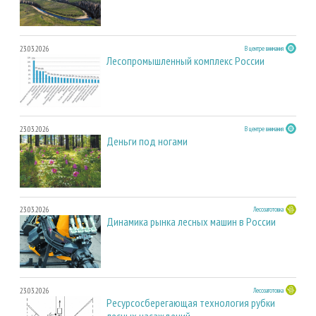
23.03.2026
В центре внимания
Лесопромышленный комплекс России
23.03.2026
В центре внимания
Деньги под ногами
23.03.2026
Лесозаготовка
Динамика рынка лесных машин в России
23.03.2026
Лесозаготовка
Ресурсосберегающая технология рубки
лесных насаждений