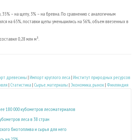
35% – на щепу, 3% – на бревна. По сравнению с аналогичным
ся на 65%, поставки щепы уменьшились на 56%, объем ввезенных в
оставил 0,28 млн м³.
орт древесины
|
Импорт круглого леса
|
Институт природных ресурсов
овля
|
Статистика
|
Сырье, материалы
|
Экономика, рынок
|
Финляндия
лее 180 000 кубометров лесоматериалов
убометров леса в 38 стран
ского биотоплива и сырья для него
сь на 23%