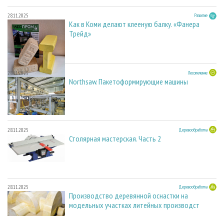
28.11.2025
Развитие
Как в Коми делают клееную балку. «Фанера
Трейд»
28.11.2025
Лесопиление
Northsaw. Пакетоформирующие машины
28.11.2025
Деревообработка
Столярная мастерская. Часть 2
28.11.2025
Деревообработка
Производство деревянной оснастки на
модельных участках литейных производст