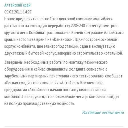
СУШКА ДРЕВЕСИНЫ
ПЕРСОНЫ
КОНТАКТЫ
РЕКЛАМА
Алтайский край
09.02.2011 14:27
ПРОИЗВОДСТВО ДРЕВЕСНЫХ ПЛИТ
МОБИЛЬНЫЕ ВЫСТАВКИ
РЕКЛАМА НА САЙТЕ
Новое предприятие лесной холдинговой компании «Алтайлес»
ДЕРЕВЯННОЕ ДОМОСТРОЕНИЕ
ОФИЦИАЛЬНЫЕ ДЕЛЕГАЦИИ
рассчитано на ежегодую переработку 220−240 тысяч кубометров
ПРОИЗВОДСТВО МЕБЕЛИ
круглого леса. Комбинат расположен в Каменском районе Алтайского
ПРИОРИТЕТНЫЕ ИНВЕСТПРОЕКТЫ
края. В настоящее время на «Каменском ЛДК» построен основной
БИОЭНЕРГЕТИКА
RUSSIAN FORESTRY REVIEW
корпус комбината, две электроподстанции, сдан в эксплуатацию
ЦБП
ГАЗЕТА ЛЕСПРОМФОРУМ
двухэтажный бытовой корпус, завершено строительство котельной.
ИНСТРУМЕНТ И МАТЕРИАЛЫ
БИБЛИОТЕКА СПЕЦИАЛИСТА
Завершены необходимые работы по монтажу технического
оборудования, и сейчас специалисты холдинга совместно с
зарубежными партнерами приступили к его тестированию, сообщает
«Лесная холдинговая компания «Алтайлес». Близлежащие
предприятия «Алтайлеса» начали поставку пиловочника на
комбинат. Планируется, что в ближайшие месяцы комбинат выйдет
на полную производственную мощность.
Российские лесные вести