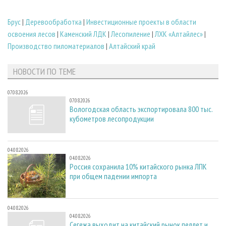
Брус
|
Деревообработка
|
Инвестиционные проекты в области
освоения лесов
|
Каменский ЛДК
|
Лесопиление
|
ЛХК «Алтайлес»
|
Производство пиломатериалов
|
Алтайский край
НОВОСТИ ПО ТЕМЕ
07.08.2026
07.08.2026
Вологодская область экспортировала 800 тыс.
кубометров лесопродукции
04.08.2026
04.08.2026
Россия сохранила 10% китайского рынка ЛПК
при общем падении импорта
04.08.2026
04.08.2026
Сегежа выходит на китайский рынок пеллет и