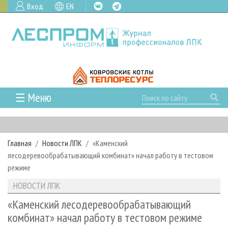
Вход
EN
☰ Меню
ГЛАВНАЯ
РУБРИКИ И ТЕМЫ
Главная
Новости ЛПК
«Каменский
РУБРИКИ ЖУРНАЛА
НОВОСТИ
лесодеревообрабатывающий комбинат» начал работу в тестовом
ЛЕСНОЕ ХОЗЯЙСТВО
КАЛЕНДАРЬ СОБЫТИЙ
режиме
ПРОЕКТЫ ЛПИ
ЛЕСОЗАГОТОВКА
НОВОСТИ ЛПК
АНАЛИТИКА
НОВОСТИ ЛПК
АРХИВ
ЛЕСОПИЛЕНИЕ
НОВОСТИ ЖУРНАЛА
ПРЕДПРИЯТИЯ ЛПК
АРХИВ ЖУРНАЛОВ
«Каменский лесодеревообрабатывающий
О ЖУРНАЛЕ
комбинат» начал работу в тестовом режиме
ДЕРЕВООБРАБОТКА
НОВОСТИ КОМПАНИЙ
ЛЕСНЫЕ РЕГИОНЫ РОССИИ
СТАТЬИ
ПОДПИСКА
РЕКЛАМОДАТЕЛЯМ