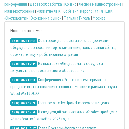
конференции
|
Деревообработка
|
Кризис
|
Лесное машиностроение
|
Машиностроение
|
Развитие ЛПК
|
События, мероприятия
|
ЦВК
«Экспоцентр»
|
Экономика, рынок
|
Татьяна Гигель
|
Москва
Новости по теме:
Во второй день выставки «Лесдревмаш»
14.09.2022 09:15
обсуждали вопросы импортозамещения, новые рынки сбыта,
биоэнергетику и роботизацию отрасли
На выставке «Лесдревмаш» обсудили
15.09.2022 07:49
актуальные вопросы лесного образования
Конференция «Рынок пиломатериалов в
15.09.2022 08:10
процессе восстановления» прошла в Москве в рамках форума
Wood World 2022
Главное от «ЛесПромИнформ» за неделю
16.09.2022 12:20
В следующий раз выставка Woodex пройдет с
16.09.2022 14:50
28 ноября по 1 декабря 2023 года
Глава Рослесинфорга предлагает
19.09.2022 12:27