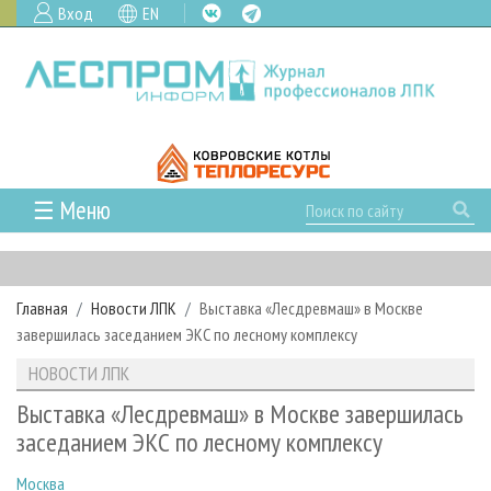
Вход
EN
☰ Меню
ГЛАВНАЯ
РУБРИКИ И ТЕМЫ
Главная
Новости ЛПК
Выставка «Лесдревмаш» в Москве
РУБРИКИ ЖУРНАЛА
НОВОСТИ
завершилась заседанием ЭКС по лесному комплексу
ЛЕСНОЕ ХОЗЯЙСТВО
КАЛЕНДАРЬ СОБЫТИЙ
ПРОЕКТЫ ЛПИ
НОВОСТИ ЛПК
ЛЕСОЗАГОТОВКА
НОВОСТИ ЛПК
АНАЛИТИКА
АРХИВ
Выставка «Лесдревмаш» в Москве завершилась
ЛЕСОПИЛЕНИЕ
НОВОСТИ ЖУРНАЛА
ПРЕДПРИЯТИЯ ЛПК
АРХИВ ЖУРНАЛОВ
заседанием ЭКС по лесному комплексу
О ЖУРНАЛЕ
ДЕРЕВООБРАБОТКА
НОВОСТИ КОМПАНИЙ
ЛЕСНЫЕ РЕГИОНЫ РОССИИ
СТАТЬИ
ПОДПИСКА
РЕКЛАМОДАТЕЛЯМ
Москва