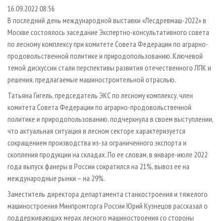
СУШКА ДРЕВЕСИНЫ
ПЕРСОНЫ
КОНТАКТЫ
РЕКЛАМА
16.09.2022 08:56
В последний день международной выставки «Лесдревмаш-2022» в
ПРОИЗВОДСТВО ДРЕВЕСНЫХ ПЛИТ
МОБИЛЬНЫЕ ВЫСТАВКИ
РЕКЛАМА НА САЙТЕ
Москве состоялось заседание Экспертно-консультативного совета
ДЕРЕВЯННОЕ ДОМОСТРОЕНИЕ
ОФИЦИАЛЬНЫЕ ДЕЛЕГАЦИИ
по лесному комплексу при комитете Совета Федерации по аграрно-
ПРОИЗВОДСТВО МЕБЕЛИ
продовольственной политике и природопользованию. Ключевой
ПРИОРИТЕТНЫЕ ИНВЕСТПРОЕКТЫ
темой дискуссии стали перспективы развития отечественного ЛПК и
БИОЭНЕРГЕТИКА
RUSSIAN FORESTRY REVIEW
решения, предлагаемые машиностроительной отраслью.
ЦБП
ГАЗЕТА ЛЕСПРОМФОРУМ
Татьяна Гигель, председатель ЭКС по лесному комплексу, член
ИНСТРУМЕНТ И МАТЕРИАЛЫ
БИБЛИОТЕКА СПЕЦИАЛИСТА
комитета Совета Федерации по аграрно-продовольственной
политике и природопользованию, подчеркнула в своем выступлении,
что актуальная ситуация в лесном секторе характеризуется
сокращением производства из-за ограниченного экспорта и
скопления продукции на складах. По ее словам, в январе-июле 2022
года выпуск фанеры в России сократился на 21%, вывоз ее на
международные рынки – на 29%.
Заместитель директора департамента станкостроения и тяжелого
машиностроения Минпромторга России Юрий Кузнецов рассказал о
поддерживающих мерах лесного машиностроения со стороны