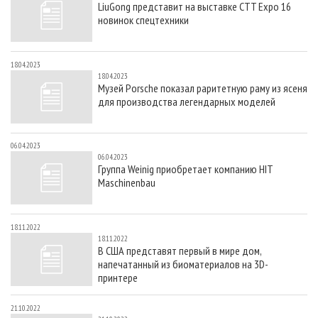
LiuGong представит на выставке CTT Expo 16
СУШКА ДРЕВЕСИНЫ
ПЕРСОНЫ
КОНТАКТЫ
РЕКЛАМА
новинок спецтехники
ПРОИЗВОДСТВО ДРЕВЕСНЫХ ПЛИТ
МОБИЛЬНЫЕ ВЫСТАВКИ
РЕКЛАМА НА САЙТЕ
ДЕРЕВЯННОЕ ДОМОСТРОЕНИЕ
ОФИЦИАЛЬНЫЕ ДЕЛЕГАЦИИ
18.04.2023
18.04.2023
ПРОИЗВОДСТВО МЕБЕЛИ
ПРИОРИТЕТНЫЕ ИНВЕСТПРОЕКТЫ
Музей Porsche показал раритетную раму из ясеня
для производства легендарных моделей
БИОЭНЕРГЕТИКА
RUSSIAN FORESTRY REVIEW
ЦБП
ГАЗЕТА ЛЕСПРОМФОРУМ
06.04.2023
ИНСТРУМЕНТ И МАТЕРИАЛЫ
БИБЛИОТЕКА СПЕЦИАЛИСТА
06.04.2023
Группа Weinig приобретает компанию HIT
Maschinenbau
18.11.2022
18.11.2022
В США представят первый в мире дом,
напечатанный из биоматериалов на 3D-
принтере
21.10.2022