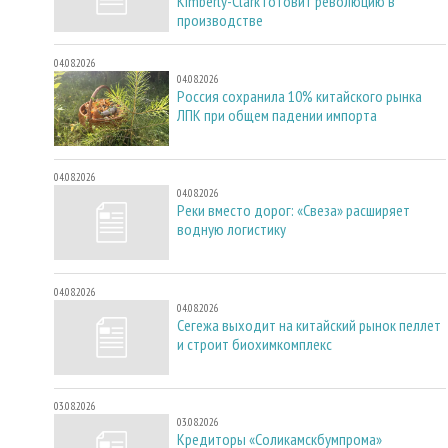
Kimberly-Clark готовит революцию в
производстве
04.08.2026
04.08.2026
Россия сохранила 10% китайского рынка
ЛПК при общем падении импорта
04.08.2026
04.08.2026
Реки вместо дорог: «Свеза» расширяет
водную логистику
04.08.2026
04.08.2026
Сегежа выходит на китайский рынок пеллет
и строит биохимкомплекс
03.08.2026
03.08.2026
Кредиторы «Соликамскбумпрома»