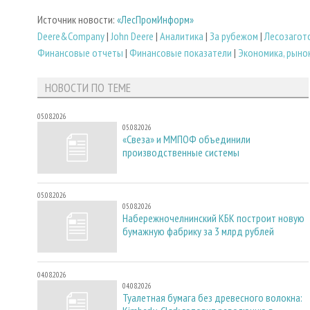
Источник новости:
«ЛесПромИнформ»
Deere&Company
|
John Deere
|
Аналитика
|
За рубежом
|
Лесозагот
Финансовые отчеты
|
Финансовые показатели
|
Экономика, рыно
НОВОСТИ ПО ТЕМЕ
05.08.2026
05.08.2026
«Свеза» и ММПОФ объединили
производственные системы
05.08.2026
05.08.2026
Набережночелнинский КБК построит новую
бумажную фабрику за 3 млрд рублей
04.08.2026
04.08.2026
Туалетная бумага без древесного волокна: