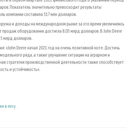
аров. Показатель значительно превосходит результаты
ыль компании составила 517 млн долларов.
ыручка и доходы на международном рынке за это время увеличились
от продаж оборудования достигла 8,05 млрд долларов. В John Deere
-5 млрд долларов.
ил: «John Deere начал 2021 год на очень позитивной ноте. Достичь
одельного ряда, а также улучшение ситуации на аграрном и
ная стратегия производственной деятельности также способствует
ость и устойчивость».
и в лесу