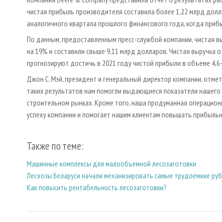
чистая прибыль производителя составила более 1,22 млрд долл
аналогичного квартала прошлого финансового года, когда приб
По данным, предоставленным пресс-службой компании, чистая в
на 19% и составили свыше 9,11 млрд долларов. Чистая выручка 
прогнозируют достичь в 2021 году чистой прибыли в объеме 4,6
Джон С. Мэй, президент и генеральный директор компании, отмет
таких результатов нам помогли выдающиеся показатели нашего м
строительном рынках. Кроме того, наша продуманная операцион
успеху компании и помогает нашим клиентам повышать прибыльн
Также по теме:
Машинные комплексы для малообъемной лесозаготовки
Лесхозы Беларуси начали механизировать самые трудоемкие рубк
Как повысить рентабельность лесозаготовки?