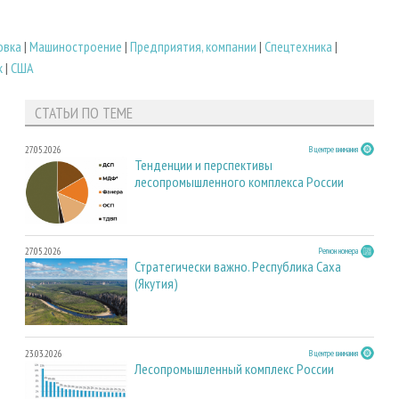
овка
|
Машиностроение
|
Предприятия, компании
|
Спецтехника
|
к
|
США
СТАТЬИ ПО ТЕМЕ
27.05.2026
В центре внимания
Тенденции и перспективы
лесопромышленного комплекса России
27.05.2026
Регион номера
Стратегически важно. Республика Саха
(Якутия)
23.03.2026
В центре внимания
Лесопромышленный комплекс России