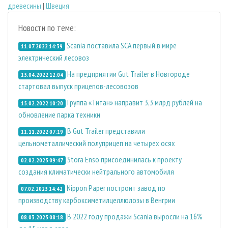
древесины
|
Швеция
Новости по теме:
Scania поставила SCA первый в мире
11.07.2022 14:39
электрический лесовоз
На предприятии Gut Trailer в Новгороде
13.04.2022 12:04
стартовал выпуск прицепов-лесовозов
Группа «Титан» направит 3,3 млрд рублей на
15.02.2022 10:20
обновление парка техники
В Gut Trailer представили
11.11.2022 07:19
цельнометаллический полуприцеп на четырех осях
Stora Enso присоединилась к проекту
02.02.2023 09:47
создания климатически нейтрального автомобиля
Nippon Paper построит завод по
07.02.2023 14:42
производству карбоксиметилцеллюлозы в Венгрии
В 2022 году продажи Scania выросли на 16%
08.03.2023 08:18