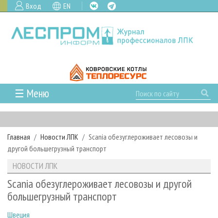
Вход
EN
☰ Меню
ГЛАВНАЯ
РУБРИКИ И ТЕМЫ
Главная
Новости ЛПК
Scania обезуглероживает лесовозы и
РУБРИКИ ЖУРНАЛА
НОВОСТИ
другой большегрузный транспорт
ЛЕСНОЕ ХОЗЯЙСТВО
КАЛЕНДАРЬ СОБЫТИЙ
ПРОЕКТЫ ЛПИ
НОВОСТИ ЛПК
ЛЕСОЗАГОТОВКА
НОВОСТИ ЛПК
АНАЛИТИКА
АРХИВ
Scania обезуглероживает лесовозы и другой
ЛЕСОПИЛЕНИЕ
НОВОСТИ ЖУРНАЛА
ПРЕДПРИЯТИЯ ЛПК
АРХИВ ЖУРНАЛОВ
большегрузный транспорт
О ЖУРНАЛЕ
ДЕРЕВООБРАБОТКА
НОВОСТИ КОМПАНИЙ
ЛЕСНЫЕ РЕГИОНЫ РОССИИ
СТАТЬИ
ПОДПИСКА
РЕКЛАМОДАТЕЛЯМ
Швеция