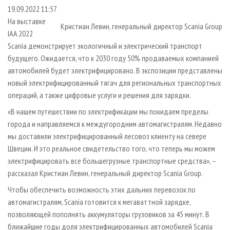
СУШКА ДРЕВЕСИНЫ
ПЕРСОНЫ
КОНТАКТЫ
РЕКЛАМА
19.09.2022 11:57
На выставке
ПРОИЗВОДСТВО ДРЕВЕСНЫХ ПЛИТ
МОБИЛЬНЫЕ ВЫСТАВКИ
РЕКЛАМА НА САЙТЕ
Кристиан Левин, генеральный директор Scania Group
IAA 2022
ДЕРЕВЯННОЕ ДОМОСТРОЕНИЕ
ОФИЦИАЛЬНЫЕ ДЕЛЕГАЦИИ
Scania демонстрирует экологичный и электрический транспорт
ПРОИЗВОДСТВО МЕБЕЛИ
будущего. Ожидается, что к 2030 году 50% продаваемых компанией
ПРИОРИТЕТНЫЕ ИНВЕСТПРОЕКТЫ
автомобилей будет электрифицировано. В экспозиции представлены
БИОЭНЕРГЕТИКА
RUSSIAN FORESTRY REVIEW
новый электрифицированный тягач для региональных транспортных
ЦБП
ГАЗЕТА ЛЕСПРОМФОРУМ
операций, а также цифровые услуги и решения для зарядки.
ИНСТРУМЕНТ И МАТЕРИАЛЫ
БИБЛИОТЕКА СПЕЦИАЛИСТА
«В нашем путешествии по электрификации мы покидаем пределы
города и направляемся к междугородним автомагистралям. Недавно
мы доставили электрифицированный лесовоз клиенту на севере
Швеции. И это реальное свидетельство того, что теперь мы можем
электрифицировать все большегрузные транспортные средства», –
рассказал Кристиан Левин, генеральный директор Scania Group.
Чтобы обеспечить возможность этих дальних перевозок по
автомагистралям, Scania готовится к мегаваттной зарядке,
позволяющей пополнять аккумуляторы грузовиков за 45 минут. В
ближайшие годы доля электрифицированных автомобилей Scania