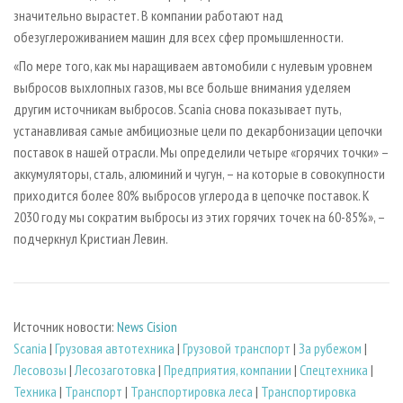
значительно вырастет. В компании работают над
обезуглероживанием машин для всех сфер промышленности.
«По мере того, как мы наращиваем автомобили с нулевым уровнем
выбросов выхлопных газов, мы все больше внимания уделяем
другим источникам выбросов. Scania снова показывает путь,
устанавливая самые амбициозные цели по декарбонизации цепочки
поставок в нашей отрасли. Мы определили четыре «горячих точки» –
аккумуляторы, сталь, алюминий и чугун, – на которые в совокупности
приходится более 80% выбросов углерода в цепочке поставок. К
2030 году мы сократим выбросы из этих горячих точек на 60-85%», –
подчеркнул Кристиан Левин.
Источник новости:
News Cision
Scania
|
Грузовая автотехника
|
Грузовой транспорт
|
За рубежом
|
Лесовозы
|
Лесозаготовка
|
Предприятия, компании
|
Спецтехника
|
Техника
|
Транспорт
|
Транспортировка леса
|
Транспортировка