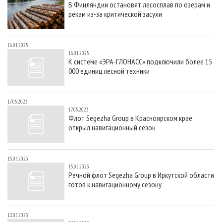
В Финляндии остановят лесосплав по озёрам и
СУШКА ДРЕВЕСИНЫ
ПЕРСОНЫ
КОНТАКТЫ
РЕКЛАМА
рекам из-за критической засухи
ПРОИЗВОДСТВО ДРЕВЕСНЫХ ПЛИТ
МОБИЛЬНЫЕ ВЫСТАВКИ
РЕКЛАМА НА САЙТЕ
ДЕРЕВЯННОЕ ДОМОСТРОЕНИЕ
ОФИЦИАЛЬНЫЕ ДЕЛЕГАЦИИ
16.01.2025
16.01.2025
ПРОИЗВОДСТВО МЕБЕЛИ
ПРИОРИТЕТНЫЕ ИНВЕСТПРОЕКТЫ
К системе «ЭРА-ГЛОНАСС» подключили более 15
000 единиц лесной техники
БИОЭНЕРГЕТИКА
RUSSIAN FORESTRY REVIEW
ЦБП
ГАЗЕТА ЛЕСПРОМФОРУМ
17.05.2023
ИНСТРУМЕНТ И МАТЕРИАЛЫ
БИБЛИОТЕКА СПЕЦИАЛИСТА
17.05.2023
Флот Segezha Group в Красноярском крае
открыл навигационный сезон
15.05.2023
15.05.2023
Речной флот Segezha Group в Иркутской области
готов к навигационному сезону
12.05.2023