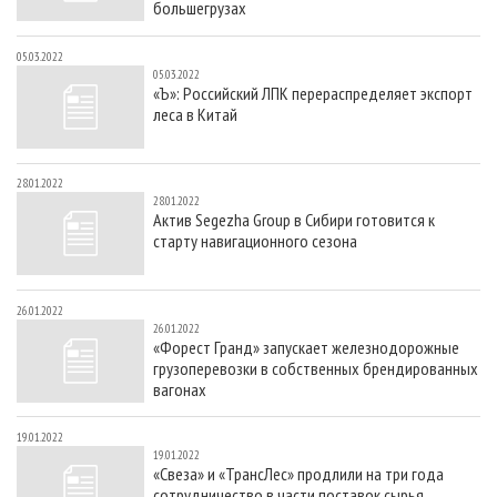
большегрузах
05.03.2022
05.03.2022
«Ъ»: Российский ЛПК перераспределяет экспорт
леса в Китай
28.01.2022
28.01.2022
Актив Segezha Group в Сибири готовится к
старту навигационного сезона
26.01.2022
26.01.2022
«Форест Гранд» запускает железнодорожные
грузоперевозки в собственных брендированных
вагонах
19.01.2022
19.01.2022
«Свеза» и «ТрансЛес» продлили на три года
сотрудничество в части поставок сырья