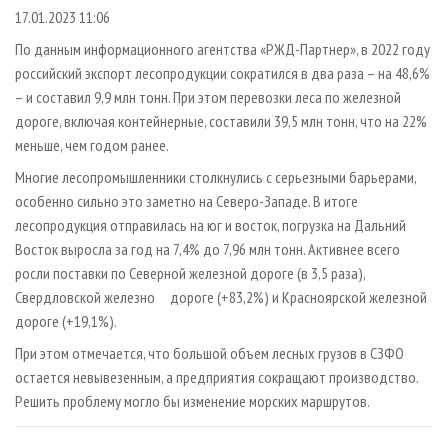
СУШКА ДРЕВЕСИНЫ
ПЕРСОНЫ
КОНТАКТЫ
РЕКЛАМА
17.01.2023 11:06
ПРОИЗВОДСТВО ДРЕВЕСНЫХ ПЛИТ
МОБИЛЬНЫЕ ВЫСТАВКИ
По данным информационного агентства «РЖД-Партнер», в 2022 году
РЕКЛАМА НА САЙТЕ
российский экспорт лесопродукции сократился в два раза – на 48,6%
ДЕРЕВЯННОЕ ДОМОСТРОЕНИЕ
ОФИЦИАЛЬНЫЕ ДЕЛЕГАЦИИ
– и составил 9,9 млн тонн. При этом перевозки леса по железной
ПРОИЗВОДСТВО МЕБЕЛИ
ПРИОРИТЕТНЫЕ ИНВЕСТПРОЕКТЫ
дороге, включая контейнерные, составили 39,5 млн тонн, что на 22%
БИОЭНЕРГЕТИКА
меньше, чем годом ранее.
RUSSIAN FORESTRY REVIEW
Многие лесопромышленники столкнулись с серьезными барьерами,
ЦБП
ГАЗЕТА ЛЕСПРОМФОРУМ
особенно сильно это заметно на Северо-Западе. В итоге
ИНСТРУМЕНТ И МАТЕРИАЛЫ
БИБЛИОТЕКА СПЕЦИАЛИСТА
лесопродукция отправилась на юг и восток, погрузка на Дальний
Восток выросла за год на 7,4% до 7,96 млн тонн. Активнее всего
росли поставки по Северной железной дороге (в 3,5 раза),
Свердловской железно дороге (+83,2%) и Красноярской железной
дороге (+19,1%).
При этом отмечается, что большой объем лесных грузов в СЗФО
остается невывезенным, а предприятия сокращают производство.
Решить проблему могло бы изменение морских маршрутов.