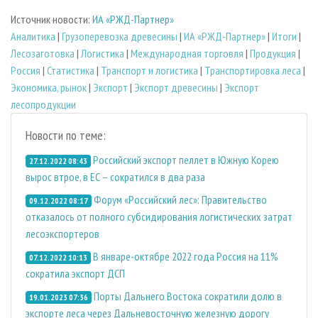
Источник новости:
ИА «РЖД-Партнер»
Аналитика
|
Грузоперевозка древесины
|
ИА «РЖД-Партнер»
|
Итоги
|
Лесозаготовка
|
Логистика
|
Международная торговля
|
Продукция
|
Россия
|
Статистика
|
Транспорт и логистика
|
Транспортировка леса
|
Экономика, рынок
|
Экспорт
|
Экспорт древесины
|
Экспорт
лесопродукции
Новости по теме:
Российский экспорт пеллет в Южную Корею
27.12.2022 08:43
вырос втрое, в ЕС – сократился в два раза
Форум «Российский лес»: Правительство
09.12.2022 08:17
отказалось от полного субсидирования логистических затрат
лесоэкспортеров
В январе-октябре 2022 года Россия на 11%
07.12.2022 10:13
сократила экспорт ДСП
Порты Дальнего Востока сократили долю в
19.01.2023 07:36
экспорте леса через Дальневосточную железную дорогу