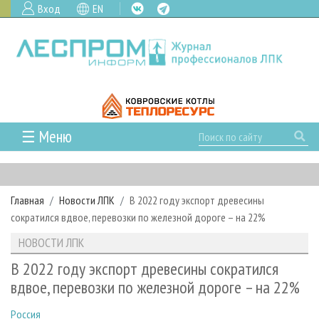
Вход
EN
☰ Меню
ГЛАВНАЯ
РУБРИКИ И ТЕМЫ
Главная
Новости ЛПК
В 2022 году экспорт древесины
РУБРИКИ ЖУРНАЛА
НОВОСТИ
сократился вдвое, перевозки по железной дороге – на 22%
ЛЕСНОЕ ХОЗЯЙСТВО
КАЛЕНДАРЬ СОБЫТИЙ
ПРОЕКТЫ ЛПИ
НОВОСТИ ЛПК
ЛЕСОЗАГОТОВКА
НОВОСТИ ЛПК
АНАЛИТИКА
АРХИВ
В 2022 году экспорт древесины сократился
ЛЕСОПИЛЕНИЕ
НОВОСТИ ЖУРНАЛА
ПРЕДПРИЯТИЯ ЛПК
АРХИВ ЖУРНАЛОВ
вдвое, перевозки по железной дороге – на 22%
О ЖУРНАЛЕ
ДЕРЕВООБРАБОТКА
НОВОСТИ КОМПАНИЙ
ЛЕСНЫЕ РЕГИОНЫ РОССИИ
СТАТЬИ
ПОДПИСКА
РЕКЛАМОДАТЕЛЯМ
Россия