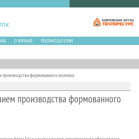
ХИВ
О ЖУРНАЛЕ
РЕКЛАМОДАТЕЛЯМ
ем производства формованного волокна
ением производства формованного
ешения, Stora Enso начала технико-экономическое обоснование