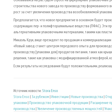
строительства нового завода по производству формованного во
рост за счет увеличения производства возобновляемой упаковк
Предполагается, что новое предприятие в основном будет произ
содержащих пер- и полифторалкильные вещества (ПФАС). Эти п
альтернативными упаковочными материалами, такими как пластик
Микаэль Крук, вице-президент по продажам и коммерциализации
«Новый завод станет центром передового опыта для производст
производству [упаковки для] продуктов питания, таких как кры
решения, такие как упаковка с модифицированной атмосферой, к
Если результаты исследования будут положительными, реализаци
Источник новости:
Stora Enso
Stora Enso
|
За рубежом
|
Инвестиции
|
Новые производства
|
Отк
упаковки
|
Производство упаковочной продукции
|
Расширение п
производства
|
Увеличение производственных мощностей
|
Упак