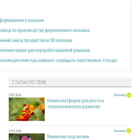
з формованного волокна
й завод по производству формованного волокна
онный завод продуктов из 3D-волокна
т пеноматериал для перерабатываемой упаковки
производителям еды навынос сокращать пластиковые отходы
СТАТЬИ ПО ТЕМЕ
27.05.2026
Тема номера
Новая платформа для роста и
технологического развития
27.05.2026
Тема номера
Миллионы под ногами