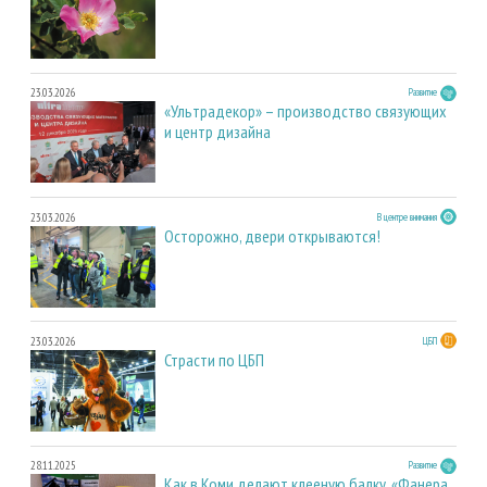
23.03.2026
Развитие
«Ультрадекор» – производство связующих
и центр дизайна
23.03.2026
В центре внимания
Осторожно, двери открываются!
23.03.2026
ЦБП
Страсти по ЦБП
28.11.2025
Развитие
Как в Коми делают клееную балку. «Фанера