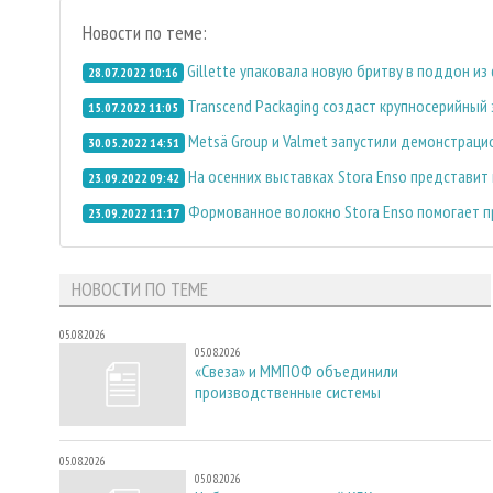
Новости по теме:
Gillette упаковала новую бритву в поддон и
28.07.2022 10:16
Transcend Packaging создаст крупносерийны
15.07.2022 11:05
Metsä Group и Valmet запустили демонстраци
30.05.2022 14:51
На осенних выставках Stora Enso представи
23.09.2022 09:42
Формованное волокно Stora Enso помогает 
23.09.2022 11:17
НОВОСТИ ПО ТЕМЕ
05.08.2026
05.08.2026
«Свеза» и ММПОФ объединили
производственные системы
05.08.2026
05.08.2026