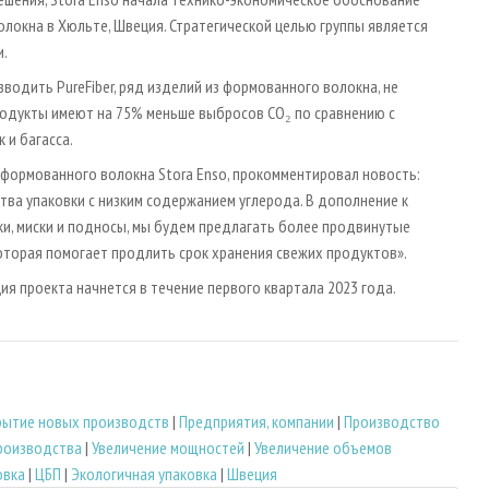
локна в Хюльте, Швеция. Стратегической целью группы является
и.
водить PureFiber, ряд изделий из формованного волокна, не
родукты имеют на 75% меньше выбросов CO₂ по сравнению с
 и багасса.
 формованного волокна Stora Enso, прокомментировал новость:
ва упаковки с низким содержанием углерода. В дополнение к
шки, миски и подносы, мы будем предлагать более продвинутые
оторая помогает продлить срок хранения свежих продуктов».
я проекта начнется в течение первого квартала 2023 года.
рытие новых производств
|
Предприятия, компании
|
Производство
роизводства
|
Увеличение мощностей
|
Увеличение объемов
овка
|
ЦБП
|
Экологичная упаковка
|
Швеция