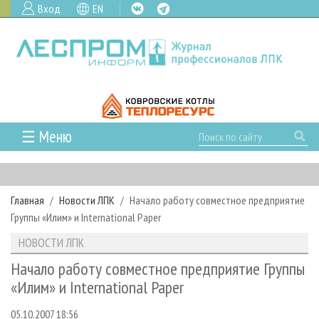
Вход
EN
☰ Меню
ГЛАВНАЯ
РУБРИКИ И ТЕМЫ
Главная
Новости ЛПК
Начало работу совместное предприятие
РУБРИКИ ЖУРНАЛА
НОВОСТИ
Группы «Илим» и International Paper
ЛЕСНОЕ ХОЗЯЙСТВО
КАЛЕНДАРЬ СОБЫТИЙ
ПРОЕКТЫ ЛПИ
НОВОСТИ ЛПК
ЛЕСОЗАГОТОВКА
НОВОСТИ ЛПК
АНАЛИТИКА
АРХИВ
Начало работу совместное предприятие Группы
ЛЕСОПИЛЕНИЕ
НОВОСТИ ЖУРНАЛА
ПРЕДПРИЯТИЯ ЛПК
АРХИВ ЖУРНАЛОВ
«Илим» и International Paper
О ЖУРНАЛЕ
ДЕРЕВООБРАБОТКА
НОВОСТИ КОМПАНИЙ
ЛЕСНЫЕ РЕГИОНЫ РОССИИ
СТАТЬИ
ПОДПИСКА
РЕКЛАМОДАТЕЛЯМ
05.10.2007 18:56