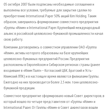
СУШКА ДРЕВЕСИНЫ
ПЕРСОНЫ
КОНТАКТЫ
РЕКЛАМА
05 октября 2007 были подписаны необходимые соглашения и
выполнены все условия, требуемые для закрытия сделки по
ПРОИЗВОДСТВО ДРЕВЕСНЫХ ПЛИТ
МОБИЛЬНЫЕ ВЫСТАВКИ
РЕКЛАМА НА САЙТЕ
приобретению International Paper 50% акций Ilim Holding. Таким
ДЕРЕВЯННОЕ ДОМОСТРОЕНИЕ
ОФИЦИАЛЬНЫЕ ДЕЛЕГАЦИИ
образом, завершилось формирование совместного предприятия
ПРОИЗВОДСТВО МЕБЕЛИ
«Группы «Илим» и International Paper. Крупнейший международный
ПРИОРИТЕТНЫЕ ИНВЕСТПРОЕКТЫ
альянс в российской целлюлозно-бумажной промышленности начал
БИОЭНЕРГЕТИКА
RUSSIAN FORESTRY REVIEW
свою работу.
ЦБП
ГАЗЕТА ЛЕСПРОМФОРУМ
Компании договорились о совместном управлении ОАО «Группа
ИНСТРУМЕНТ И МАТЕРИАЛЫ
БИБЛИОТЕКА СПЕЦИАЛИСТА
«Илим», активы которого образованы на базе крупнейших
целлюлозно-бумажных предприятий России. Предприятия
расположены в Европейском и Сибирском регионах страны (ранее
входившие в «Илим Палп» − Котласский ЦБК, Братский и Усть-
Илимский ЛПК) и в настоящее время являются филиалами Группы.
Ежегодно на них производится более 2,5 млн. тонн целлюлозно-
бумажной продукции.
Совместное предприятие сформировало новый Совет директоров, в
который вошло по четыре представителя от «Группы «Илим» и
International Paper. От Группы «Илим» в Совет директоров вошли