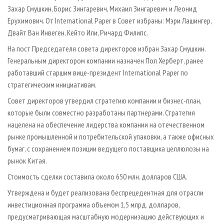
Захар Смушкин, Борис Зингаревич, Михаил Зингаревич и Леонид
Ерухимович. От International Paper в Совет избраны: Мэри Лашингер,
Двайт Ван Инвеген, Кейто Или, Ричард Филипс.
На пост Председателя совета директоров избран Захар Смушкин.
Генеральным директором компании назначен Пол Херберт, ранее
работавший старшим вице-президент International Paper по
стратегическим инициативам.
Совет директоров утвердил стратегию компании и бизнес-план,
которые были совместно разработаны партнерами. Стратегия
нацелена на обеспечение лидерства компании на отечественном
рынке промышленной и потребительской упаковки, а также офисных
бумаг, с сохранением позиции ведущего поставщика целлюлозы на
рынок Китая.
Стоимость сделки составила около 650 млн. долларов США.
Утверждена и будет реализована беспрецедентная для отрасли
инвестиционная программа объемом 1,5 млрд. долларов,
предусматривающая масштабную модернизацию действующих и