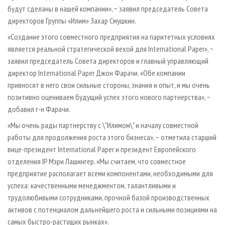
будут сделаны в нашей компании», − заявил председатель Совета
директоров Группы «Илим» Захар Смушкин.
«Создание этого совместного предприятия на паритетных условиях
является реальной стратегической вехой для International Paper», −
заявил председатель Совета директоров и главный управляющий
директор International Paper Джон Фарачи. «Обе компании
привносят в него свои сильные стороны, знания и опыт, и мы очень
позитивно оцениваем будущий успех этого нового партнерства», −
добавил г-н Фарачи.
«Мы очень рады партнерству с \"Илимом\" и началу совместной
работы для продолжения роста этого бизнеса», − отметила старший
вице-президент International Paper и президент Европейского
отделения IP Мэри Лашингер. «Мы считаем, что совместное
предприятие располагает всеми компонентами, необходимыми для
успеха: качественными менеджментом, талантливыми и
трудолюбивыми сотрудниками, прочной базой производственных
активов с потенциалом дальнейшего роста и сильными позициями на
самых быстро-растущих рынках».