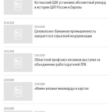
Котласский ЦБК установил абсолютный рекорд
СУШКА ДРЕВЕСИНЫ
ПЕРСОНЫ
КОНТАКТЫ
РЕКЛАМА
в истории ЦБП России и Европы
ПРОИЗВОДСТВО ДРЕВЕСНЫХ ПЛИТ
МОБИЛЬНЫЕ ВЫСТАВКИ
РЕКЛАМА НА САЙТЕ
ДЕРЕВЯННОЕ ДОМОСТРОЕНИЕ
ОФИЦИАЛЬНЫЕ ДЕЛЕГАЦИИ
19.10.2010
19.10.2010
ПРОИЗВОДСТВО МЕБЕЛИ
ПРИОРИТЕТНЫЕ ИНВЕСТПРОЕКТЫ
Целлюлозно-бумажная промышленность
нуждается в серьезной модернизации
БИОЭНЕРГЕТИКА
RUSSIAN FORESTRY REVIEW
ЦБП
ГАЗЕТА ЛЕСПРОМФОРУМ
15.01.2010
ИНСТРУМЕНТ И МАТЕРИАЛЫ
БИБЛИОТЕКА СПЕЦИАЛИСТА
15.01.2010
Областной профсоюз лесников выступил за
объединение работодателей ЛПК
22.09.2009
22.09.2009
«Илим» вложил миллиарды в картон
25.03.2009