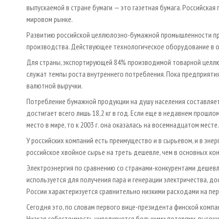
выпускаемой в стране бумаги — это газетная бумага. Российская
мировом рынке.
Развитию российской целлюлозно-бумажной промышленности пре
производства. Действующее технологическое оборудование в о
Для страны, экспортирующей 84% производимой товарной целлюл
служат темпы роста внутреннего потребления. Пока предприят
валютной выручки.
Потребление бумажной продукции на душу населения составляет в 
достигает всего лишь 18,2 кг в год. Если еще в недавнем прошл
место в мире, то к 2003 г. она оказалась на восемнадцатом месте.
У российских компаний есть преимущество и в сырьевом, и в эне
российское хвойное сырье на треть дешевле, чем в основных ко
Электроэнергия по сравнению со странами-конкурентами дешевле
используется для получения пара и генерации электричества, 
России характеризуется сравнительно низкими расходами на пер
Сегодня это, по словам первого вице-президента финской комп
Низкая себестоимость нивелируется большими потерями, высок