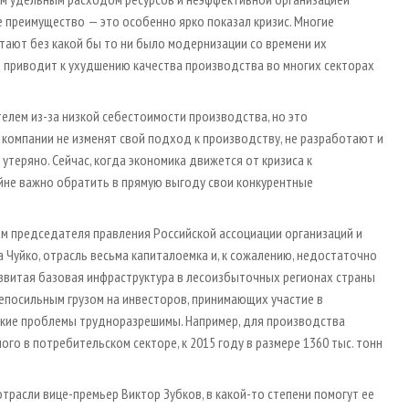
е преимущество — это особенно ярко показал кризис. Многие
ают без какой бы то ни было модернизации со времени их
е приводит к ухудшению качества производства во многих секторах
лем из-за низкой себестоимости производства, но это
 компании не изменят свой подход к производству, не разработают и
теряно. Сейчас, когда экономика движется от кризиса к
йне важно обратить в прямую выгоду свои конкурентные
овам председателя правления Российской ассоциации организаций и
уйко, отрасль весьма капиталоемка и, к сожалению, недостаточно
звитая базовая инфраструктура в лесоизбыточных регионах страны
непосильным грузом на инвесторов, принимающих участие в
такие проблемы трудноразрешимы. Например, для производства
о в потребительском секторе, к 2015 году в размере 1360 тыс. тонн
расли вице-премьер Виктор Зубков, в какой-то степени помогут ее