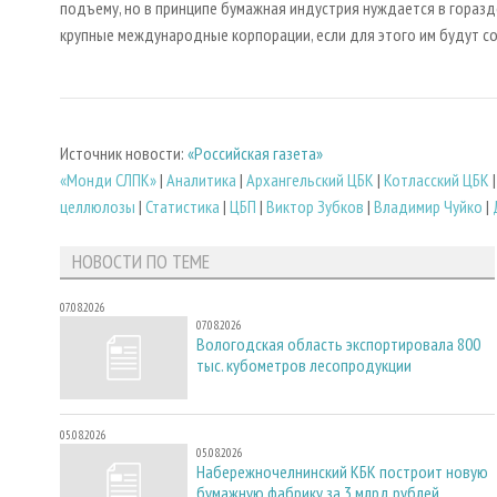
подъему, но в принципе бумажная индустрия нуждается в гораз
крупные международные корпорации, если для этого им будут с
Источник новости:
«Российская газета»
«Монди СЛПК»
|
Аналитика
|
Архангельский ЦБК
|
Котласский ЦБК
целлюлозы
|
Статистика
|
ЦБП
|
Виктор Зубков
|
Владимир Чуйко
|
НОВОСТИ ПО ТЕМЕ
07.08.2026
07.08.2026
Вологодская область экспортировала 800
тыс. кубометров лесопродукции
05.08.2026
05.08.2026
Набережночелнинский КБК построит новую
бумажную фабрику за 3 млрд рублей