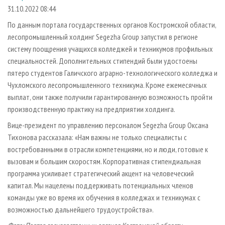
СУШКА ДРЕВЕСИНЫ
ПЕРСОНЫ
КОНТАКТЫ
РЕКЛАМА
31.10.2022 08:44
ПРОИЗВОДСТВО ДРЕВЕСНЫХ ПЛИТ
МОБИЛЬНЫЕ ВЫСТАВКИ
По данным портала государственных органов Костромской области,
РЕКЛАМА НА САЙТЕ
лесопромышленный холдинг Segezha Group запустил в регионе
ДЕРЕВЯННОЕ ДОМОСТРОЕНИЕ
ОФИЦИАЛЬНЫЕ ДЕЛЕГАЦИИ
систему поощрения учащихся колледжей и техникумов профильных
ПРОИЗВОДСТВО МЕБЕЛИ
ПРИОРИТЕТНЫЕ ИНВЕСТПРОЕКТЫ
специальностей. Дополнительных стипендий были удостоены
БИОЭНЕРГЕТИКА
пятеро студентов Галичского аграрно-технологического колледжа и
RUSSIAN FORESTRY REVIEW
Чухломского лесопромышленного техникума. Кроме ежемесячных
ЦБП
ГАЗЕТА ЛЕСПРОМФОРУМ
выплат, они также получили гарантированную возможность пройти
ИНСТРУМЕНТ И МАТЕРИАЛЫ
БИБЛИОТЕКА СПЕЦИАЛИСТА
производственную практику на предприятии холдинга.
Вице-президент по управлению персоналом Segezha Group Оксана
Тихонова рассказала: «Нам важны не только специалисты с
востребованными в отрасли компетенциями, но и люди, готовые к
вызовам и большим скоростям. Корпоративная стипендиальная
программа усиливает стратегический акцент на человеческий
капитал. Мы нацелены поддерживать потенциальных членов
команды уже во время их обучения в колледжах и техникумах с
возможностью дальнейшего трудоустройства».