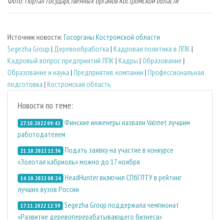
Фото: Портал государственных органов Костромской области
Источник новости:
Госорганы Костромской области
Segezha Group
|
Деревообработка
|
Кадровая политика в ЛПК
|
Кадровый вопрос предприятий ЛПК
|
Кадры
|
Образование
|
Образование и наука
|
Предприятия, компании
|
Профессиональная
подготовка
|
Костромская область
Новости по теме:
Финские инженеры назвали Valmet лучшим
27.10.2022 09:42
работодателем
Подать заявку на участие в конкурсе
21.10.2022 11:36
«Золотая кабриоль» можно до 17 ноября
HeadHunter включил СПбГЛТУ в рейтинг
14.10.2022 08:24
лучших вузов России
Segezha Group поддержала чемпионат
17.11.2022 12:59
«Развитие деревоперерабатывающего бизнеса»