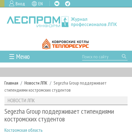
Вход
EN
☰ Меню
ГЛАВНАЯ
РУБРИКИ И ТЕМЫ
Главная
Новости ЛПК
Segezha Group поддерживает
РУБРИКИ ЖУРНАЛА
НОВОСТИ
стипендиями костромских студентов
ЛЕСНОЕ ХОЗЯЙСТВО
КАЛЕНДАРЬ СОБЫТИЙ
ПРОЕКТЫ ЛПИ
НОВОСТИ ЛПК
ЛЕСОЗАГОТОВКА
НОВОСТИ ЛПК
АНАЛИТИКА
АРХИВ
Segezha Group поддерживает стипендиями
ЛЕСОПИЛЕНИЕ
НОВОСТИ ЖУРНАЛА
ПРЕДПРИЯТИЯ ЛПК
АРХИВ ЖУРНАЛОВ
костромских студентов
О ЖУРНАЛЕ
ДЕРЕВООБРАБОТКА
НОВОСТИ КОМПАНИЙ
ЛЕСНЫЕ РЕГИОНЫ РОССИИ
СТАТЬИ
ПОДПИСКА
РЕКЛАМОДАТЕЛЯМ
Костромская область