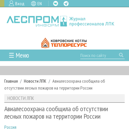
Вход
EN
☰ Меню
ГЛАВНАЯ
РУБРИКИ И ТЕМЫ
Главная
Новости ЛПК
Авиалесоохрана сообщила об
РУБРИКИ ЖУРНАЛА
НОВОСТИ
отсутствии лесных пожаров на территории России
ЛЕСНОЕ ХОЗЯЙСТВО
КАЛЕНДАРЬ СОБЫТИЙ
ПРОЕКТЫ ЛПИ
НОВОСТИ ЛПК
ЛЕСОЗАГОТОВКА
НОВОСТИ ЛПК
АНАЛИТИКА
АРХИВ
Авиалесоохрана сообщила об отсутствии
ЛЕСОПИЛЕНИЕ
НОВОСТИ ЖУРНАЛА
ПРЕДПРИЯТИЯ ЛПК
АРХИВ ЖУРНАЛОВ
лесных пожаров на территории России
О ЖУРНАЛЕ
ДЕРЕВООБРАБОТКА
НОВОСТИ КОМПАНИЙ
ЛЕСНЫЕ РЕГИОНЫ РОССИИ
СТАТЬИ
ПОДПИСКА
РЕКЛАМОДАТЕЛЯМ
Россия