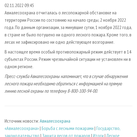
СУШКА ДРЕВЕСИНЫ
ПЕРСОНЫ
КОНТАКТЫ
РЕКЛАМА
02.11.2022 09:45
Авиалесоохрана отчиталась о лесопожарной обстановке на
ПРОИЗВОДСТВО ДРЕВЕСНЫХ ПЛИТ
МОБИЛЬНЫЕ ВЫСТАВКИ
РЕКЛАМА НА САЙТЕ
территории России по состоянию на начало среды, 2 ноября 2022
ДЕРЕВЯННОЕ ДОМОСТРОЕНИЕ
ОФИЦИАЛЬНЫЕ ДЕЛЕГАЦИИ
года. По данным организации, за минувшие сутки, 1 ноября 2022 года,
ПРОИЗВОДСТВО МЕБЕЛИ
в стране не было потушено ни одного лесного пожара. Кроме того, в
ПРИОРИТЕТНЫЕ ИНВЕСТПРОЕКТЫ
лесах не зафиксировано ни одно действующее возгорание.
БИОЭНЕРГЕТИКА
RUSSIAN FORESTRY REVIEW
В настоящее время особый противопожарный режим действует в 14
ЦБП
ГАЗЕТА ЛЕСПРОМФОРУМ
субъектах России. Режим чрезвычайной ситуации не установлен ни в
ИНСТРУМЕНТ И МАТЕРИАЛЫ
БИБЛИОТЕКА СПЕЦИАЛИСТА
одном регионе.
Пресс-служба Авиалесоохраны напоминает, что в случае обнаружения
лесного пожара необходимо обратиться с информацией на прямую
линию лесной охраны по телефону 8-800-100-94-00
.
Источник новости:
Авиалесоохрана
«Авиалесоохрана»
|
Борьба с лесными пожарами
|
Государство,
законодательство
|
Защита лесов от пожаров
|
Итоги
|
Лесное