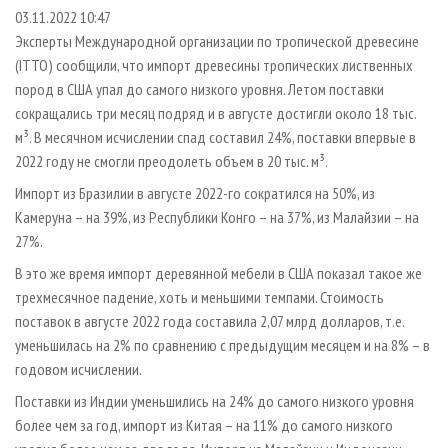
СУШКА ДРЕВЕСИНЫ
ПЕРСОНЫ
КОНТАКТЫ
РЕКЛАМА
03.11.2022 10:47
Эксперты Международной организации по тропической древесине
ПРОИЗВОДСТВО ДРЕВЕСНЫХ ПЛИТ
МОБИЛЬНЫЕ ВЫСТАВКИ
РЕКЛАМА НА САЙТЕ
(ITTO) сообщили, что импорт древесины тропических лиственных
ДЕРЕВЯННОЕ ДОМОСТРОЕНИЕ
ОФИЦИАЛЬНЫЕ ДЕЛЕГАЦИИ
пород в США упал до самого низкого уровня. Летом поставки
ПРОИЗВОДСТВО МЕБЕЛИ
сокращались три месяц подряд и в августе достигли около 18 тыс.
ПРИОРИТЕТНЫЕ ИНВЕСТПРОЕКТЫ
м³. В месячном исчислении спад составил 24%, поставки впервые в
БИОЭНЕРГЕТИКА
RUSSIAN FORESTRY REVIEW
2022 году не смогли преодолеть объем в 20 тыс. м³.
ЦБП
ГАЗЕТА ЛЕСПРОМФОРУМ
Импорт из Бразилии в августе 2022-го сократился на 50%, из
ИНСТРУМЕНТ И МАТЕРИАЛЫ
БИБЛИОТЕКА СПЕЦИАЛИСТА
Камеруна – на 39%, из Республики Конго – на 37%, из Малайзии – на
27%.
В это же время импорт деревянной мебели в США показал такое же
трехмесячное падение, хоть и меньшими темпами. Стоимость
поставок в августе 2022 года составила 2,07 млрд долларов, т.е.
уменьшилась на 2% по сравнению с предыдущим месяцем и на 8% – в
годовом исчислении.
Поставки из Индии уменьшились на 24% до самого низкого уровня
более чем за год, импорт из Китая – на 11% до самого низкого