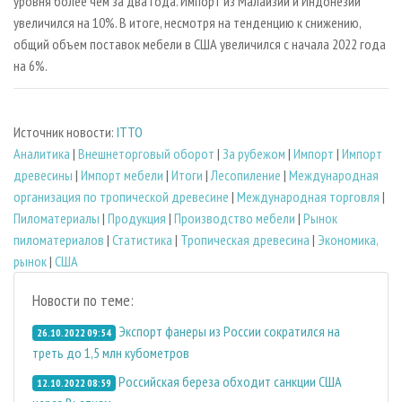
уровня более чем за два года. Импорт из Малайзии и Индонезии
увеличился на 10%. В итоге, несмотря на тенденцию к снижению,
общий объем поставок мебели в США увеличился с начала 2022 года
на 6%.
Источник новости:
ITTO
Аналитика
|
Внешнеторговый оборот
|
За рубежом
|
Импорт
|
Импорт
древесины
|
Импорт мебели
|
Итоги
|
Лесопиление
|
Международная
организация по тропической древесине
|
Международная торговля
|
Пиломатериалы
|
Продукция
|
Производство мебели
|
Рынок
пиломатериалов
|
Статистика
|
Тропическая древесина
|
Экономика,
рынок
|
США
Новости по теме:
Экспорт фанеры из России сократился на
26.10.2022 09:54
треть до 1,5 млн кубометров
Российская береза обходит санкции США
12.10.2022 08:59