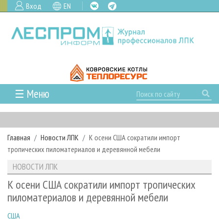
Вход
EN
☰ Меню
ГЛАВНАЯ
РУБРИКИ И ТЕМЫ
Главная
Новости ЛПК
К осени США сократили импорт
РУБРИКИ ЖУРНАЛА
НОВОСТИ
тропических пиломатериалов и деревянной мебели
ЛЕСНОЕ ХОЗЯЙСТВО
КАЛЕНДАРЬ СОБЫТИЙ
ПРОЕКТЫ ЛПИ
НОВОСТИ ЛПК
ЛЕСОЗАГОТОВКА
НОВОСТИ ЛПК
АНАЛИТИКА
АРХИВ
К осени США сократили импорт тропических
ЛЕСОПИЛЕНИЕ
НОВОСТИ ЖУРНАЛА
ПРЕДПРИЯТИЯ ЛПК
АРХИВ ЖУРНАЛОВ
пиломатериалов и деревянной мебели
О ЖУРНАЛЕ
ДЕРЕВООБРАБОТКА
НОВОСТИ КОМПАНИЙ
ЛЕСНЫЕ РЕГИОНЫ РОССИИ
СТАТЬИ
ПОДПИСКА
РЕКЛАМОДАТЕЛЯМ
США