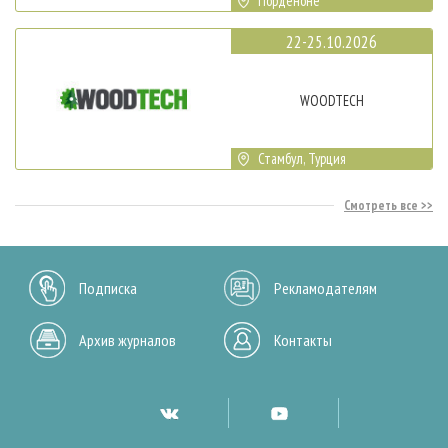
Порденоне
22-25.10.2026
WOODTECH
Стамбул, Турция
Смотреть все
Подписка
Рекламодателям
Архив журналов
Контакты