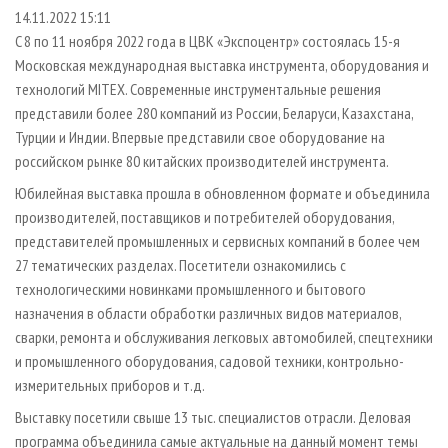
СУШКА ДРЕВЕСИНЫ
ПЕРСОНЫ
КОНТАКТЫ
РЕКЛАМА
14.11.2022 15:11
C 8 по 11 ноября 2022 года в ЦВК «Экспоцентр» состоялась 15-я
ПРОИЗВОДСТВО ДРЕВЕСНЫХ ПЛИТ
МОБИЛЬНЫЕ ВЫСТАВКИ
РЕКЛАМА НА САЙТЕ
Московская международная выставка инструмента, оборудования и
ДЕРЕВЯННОЕ ДОМОСТРОЕНИЕ
ОФИЦИАЛЬНЫЕ ДЕЛЕГАЦИИ
технологий MITEX. Современные инструментальные решения
ПРОИЗВОДСТВО МЕБЕЛИ
представили более 280 компаний из России, Беларуси, Казахстана,
ПРИОРИТЕТНЫЕ ИНВЕСТПРОЕКТЫ
Турции и Индии. Впервые представили свое оборудование на
БИОЭНЕРГЕТИКА
RUSSIAN FORESTRY REVIEW
российском рынке 80 китайских производителей инструмента.
ЦБП
ГАЗЕТА ЛЕСПРОМФОРУМ
Юбилейная выставка прошла в обновленном формате и объединила
ИНСТРУМЕНТ И МАТЕРИАЛЫ
БИБЛИОТЕКА СПЕЦИАЛИСТА
производителей, поставщиков и потребителей оборудования,
представителей промышленных и сервисных компаний в более чем
27 тематических разделах. Посетители ознакомились с
технологическими новинками промышленного и бытового
назначения в области обработки различных видов материалов,
сварки, ремонта и обслуживания легковых автомобилей, спецтехники
и промышленного оборудования, садовой техники, контрольно-
измерительных приборов и т.д.
Выставку посетили свыше 13 тыс. специалистов отрасли. Деловая
программа объединила самые актуальные на данный момент темы