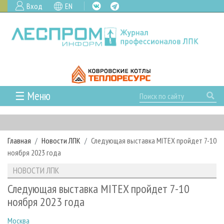
Вход
EN
☰ Меню
ГЛАВНАЯ
РУБРИКИ И ТЕМЫ
Главная
Новости ЛПК
Следующая выставка MITEX пройдет 7-10
РУБРИКИ ЖУРНАЛА
НОВОСТИ
ноября 2023 года
ЛЕСНОЕ ХОЗЯЙСТВО
КАЛЕНДАРЬ СОБЫТИЙ
ПРОЕКТЫ ЛПИ
НОВОСТИ ЛПК
ЛЕСОЗАГОТОВКА
НОВОСТИ ЛПК
АНАЛИТИКА
АРХИВ
Следующая выставка MITEX пройдет 7-10
ЛЕСОПИЛЕНИЕ
НОВОСТИ ЖУРНАЛА
ПРЕДПРИЯТИЯ ЛПК
АРХИВ ЖУРНАЛОВ
ноября 2023 года
О ЖУРНАЛЕ
ДЕРЕВООБРАБОТКА
НОВОСТИ КОМПАНИЙ
ЛЕСНЫЕ РЕГИОНЫ РОССИИ
СТАТЬИ
ПОДПИСКА
РЕКЛАМОДАТЕЛЯМ
Москва