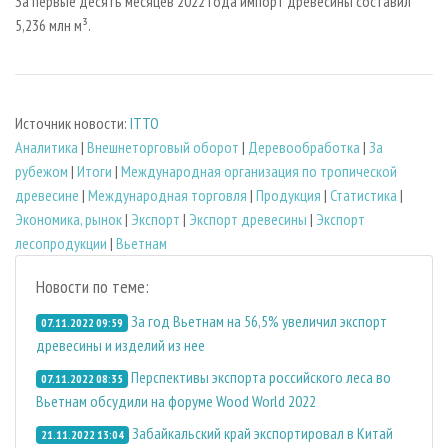
За первые десять месяцев 2022 года импорт древесины составил
5,236 млн м³.
Источник новости:
ITTO
Аналитика
|
Внешнеторговый оборот
|
Деревообработка
|
За
рубежом
|
Итоги
|
Международная организация по тропической
древесине
|
Международная торговля
|
Продукция
|
Статистика
|
Экономика, рынок
|
Экспорт
|
Экспорт древесины
|
Экспорт
лесопродукции
|
Вьетнам
Новости по теме:
За год Вьетнам на 56,5% увеличил экспорт
07.11.2022 09:59
древесины и изделий из нее
Перспективы экспорта российского леса во
07.11.2022 08:35
Вьетнам обсудили на форуме Wood World 2022
Забайкальский край экспортировал в Китай
21.11.2022 13:04