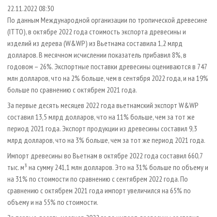
СУШКА ДРЕВЕСИНЫ
ПЕРСОНЫ
КОНТАКТЫ
РЕКЛАМА
22.11.2022 08:30
По данным Международной организации по тропической древесине
ПРОИЗВОДСТВО ДРЕВЕСНЫХ ПЛИТ
МОБИЛЬНЫЕ ВЫСТАВКИ
РЕКЛАМА НА САЙТЕ
(ITTO), в октябре 2022 года стоимость экспорта древесины и
ДЕРЕВЯННОЕ ДОМОСТРОЕНИЕ
ОФИЦИАЛЬНЫЕ ДЕЛЕГАЦИИ
изделий из дерева (W&WP) из Вьетнама составила 1,2 млрд
ПРОИЗВОДСТВО МЕБЕЛИ
долларов. В месячном исчислении показатель прибавил 8%, в
ПРИОРИТЕТНЫЕ ИНВЕСТПРОЕКТЫ
годовом – 26%. Экспортные поставки древесины оцениваются в 747
БИОЭНЕРГЕТИКА
RUSSIAN FORESTRY REVIEW
млн долларов, что на 2% больше, чем в сентября 2022 года, и на 19%
ЦБП
ГАЗЕТА ЛЕСПРОМФОРУМ
больше по сравнению с октябрем 2021 года.
ИНСТРУМЕНТ И МАТЕРИАЛЫ
БИБЛИОТЕКА СПЕЦИАЛИСТА
За первые десять месяцев 2022 года вьетнамский экспорт W&WP
составил 13,5 млрд долларов, что на 11% больше, чем за тот же
период 2021 года. Экспорт продукции из древесины составил 9,3
млрд долларов, что на 3% больше, чем за тот же период 2021 года.
Импорт древесины во Вьетнам в октябре 2022 года составил 660,7
тыс. м³ на сумму 241,1 млн долларов. Это на 31% больше по объему и
на 31% по стоимости по сравнению с сентябрем 2022 года. По
сравнению с октябрем 2021 года импорт увеличился на 65% по
объему и на 55% по стоимости.