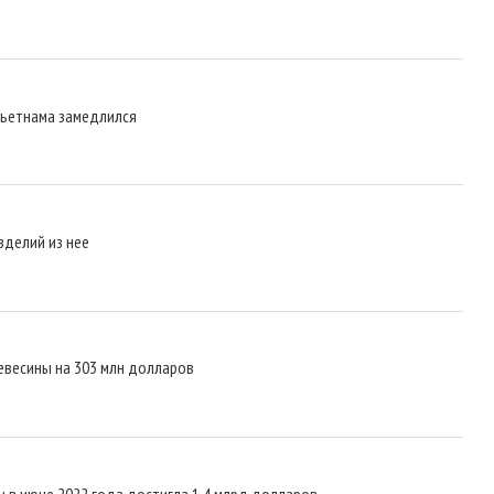
Вьетнама замедлился
зделий из нее
евесины на 303 млн долларов
 в июне 2022 года достигла 1,4 млрд долларов