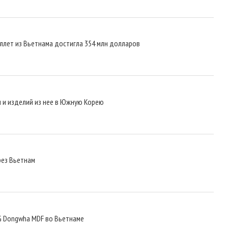
ллет из Вьетнама достигла 354 млн долларов
 и изделий из нее в Южную Корею
рез Вьетнам
G Dongwha MDF во Вьетнаме