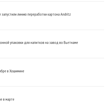
е запустили линию переработки картона Andritz
тонной упаковки для напитков на завод во Вьетнаме
ябре в Хошимине
е в марте