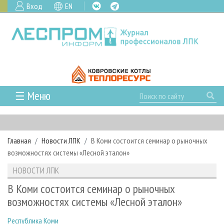
Вход
EN
☰ Меню
ГЛАВНАЯ
РУБРИКИ И ТЕМЫ
Главная
Новости ЛПК
В Коми состоится семинар о рыночных
РУБРИКИ ЖУРНАЛА
НОВОСТИ
возможностях системы «Лесной эталон»
ЛЕСНОЕ ХОЗЯЙСТВО
КАЛЕНДАРЬ СОБЫТИЙ
ПРОЕКТЫ ЛПИ
НОВОСТИ ЛПК
ЛЕСОЗАГОТОВКА
НОВОСТИ ЛПК
АНАЛИТИКА
АРХИВ
В Коми состоится семинар о рыночных
ЛЕСОПИЛЕНИЕ
НОВОСТИ ЖУРНАЛА
ПРЕДПРИЯТИЯ ЛПК
АРХИВ ЖУРНАЛОВ
возможностях системы «Лесной эталон»
О ЖУРНАЛЕ
ДЕРЕВООБРАБОТКА
НОВОСТИ КОМПАНИЙ
ЛЕСНЫЕ РЕГИОНЫ РОССИИ
СТАТЬИ
ПОДПИСКА
РЕКЛАМОДАТЕЛЯМ
Республика Коми