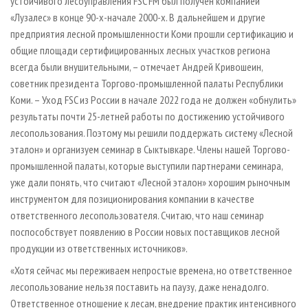
устойчивого лесоуправления FSC FM был получен компанией
«Лузалес» в конце 90-х-начале 2000-х. В дальнейшем и другие
предприятия лесной промышленности Коми прошли сертификацию и
общие площади сертифицированных лесных участков региона
всегда были внушительными, – отмечает Андрей Кривошеин,
советник президента Торгово-промышленной палаты Республики
Коми. – Уход FSC из России в начале 2022 года не должен «обнулить»
результаты почти 25-летней работы по достижению устойчивого
лесопользования. Поэтому мы решили поддержать систему «Лесной
эталон» и организуем семинар в Сыктывкаре. Члены нашей Торгово-
промышленной палаты, которые выступили партнерами семинара,
уже дали понять, что считают «Лесной эталон» хорошим рыночным
инструментом для позиционирования компании в качестве
ответственного лесопользователя. Считаю, что наш семинар
поспособствует появлению в России новых поставщиков лесной
продукции из ответственных источников».
«Хотя сейчас мы переживаем непростые времена, но ответственное
лесопользование нельзя поставить на паузу, даже ненадолго.
Ответственное отношение к лесам, внедрение практик интенсивного