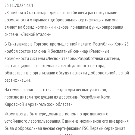
СУШКА ДРЕВЕСИНЫ
ПЕРСОНЫ
КОНТАКТЫ
РЕКЛАМА
23.11.2022 14:01
28 ноября в Сыктывкаре для лесного бизнеса расскажут какие
ПРОИЗВОДСТВО ДРЕВЕСНЫХ ПЛИТ
МОБИЛЬНЫЕ ВЫСТАВКИ
РЕКЛАМА НА САЙТЕ
возможности открывает добровольная сертификация, как она
ДЕРЕВЯННОЕ ДОМОСТРОЕНИЕ
ОФИЦИАЛЬНЫЕ ДЕЛЕГАЦИИ
влияет на бренд компании и каковы принципы функционирования
ПРОИЗВОДСТВО МЕБЕЛИ
системы «Лесной эталон».
ПРИОРИТЕТНЫЕ ИНВЕСТПРОЕКТЫ
БИОЭНЕРГЕТИКА
В Сыктывкаре в Торгово-промышленной палате Республики Коми 28
RUSSIAN FORESTRY REVIEW
ноября состоится очный бесплатный семинар «Рыночные
ЦБП
ГАЗЕТА ЛЕСПРОМФОРУМ
возможности системы «Лесной эталон». Разработчики системы,
ИНСТРУМЕНТ И МАТЕРИАЛЫ
БИБЛИОТЕКА СПЕЦИАЛИСТА
сертифицированные компании лесобумажного сектора,
общественные организации обсудят аспекты добровольной лесной
сертификации.
На семинар приглашаются арендаторы лесных участков,
производители продукции из древесины Республики Коми,
Кировской и Архангельской областей.
«Коми всегда был передовым регионом по продвижению
устойчивого лесопользования. Одним из механизмов его внедрения
была добровольная лесная сертификация FSC. Первый сертификат