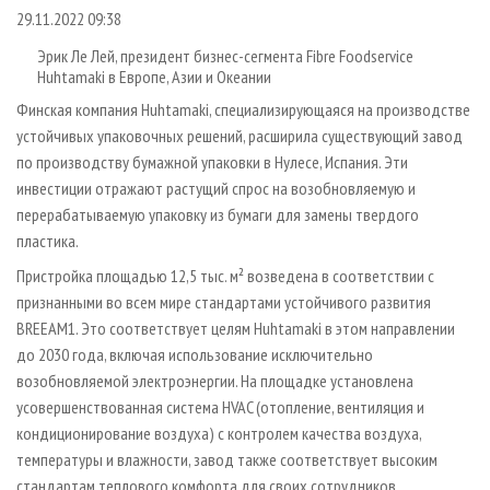
СУШКА ДРЕВЕСИНЫ
ПЕРСОНЫ
КОНТАКТЫ
РЕКЛАМА
29.11.2022 09:38
ПРОИЗВОДСТВО ДРЕВЕСНЫХ ПЛИТ
МОБИЛЬНЫЕ ВЫСТАВКИ
РЕКЛАМА НА САЙТЕ
Эрик Ле Лей, президент бизнес-сегмента Fibre Foodservice
Huhtamaki в Европе, Азии и Океании
ДЕРЕВЯННОЕ ДОМОСТРОЕНИЕ
ОФИЦИАЛЬНЫЕ ДЕЛЕГАЦИИ
Финская компания Huhtamaki, специализирующаяся на производстве
ПРОИЗВОДСТВО МЕБЕЛИ
ПРИОРИТЕТНЫЕ ИНВЕСТПРОЕКТЫ
устойчивых упаковочных решений, расширила существующий завод
БИОЭНЕРГЕТИКА
RUSSIAN FORESTRY REVIEW
по производству бумажной упаковки в Нулесе, Испания. Эти
инвестиции отражают растущий спрос на возобновляемую и
ЦБП
ГАЗЕТА ЛЕСПРОМФОРУМ
перерабатываемую упаковку из бумаги для замены твердого
ИНСТРУМЕНТ И МАТЕРИАЛЫ
БИБЛИОТЕКА СПЕЦИАЛИСТА
пластика.
Пристройка площадью 12,5 тыс. м² возведена в соответствии с
признанными во всем мире стандартами устойчивого развития
BREEAM1. Это соответствует целям Huhtamaki в этом направлении
до 2030 года, включая использование исключительно
возобновляемой электроэнергии. На площадке установлена
усовершенствованная система HVAC (отопление, вентиляция и
кондиционирование воздуха) с контролем качества воздуха,
температуры и влажности, завод также соответствует высоким
стандартам теплового комфорта для своих сотрудников.