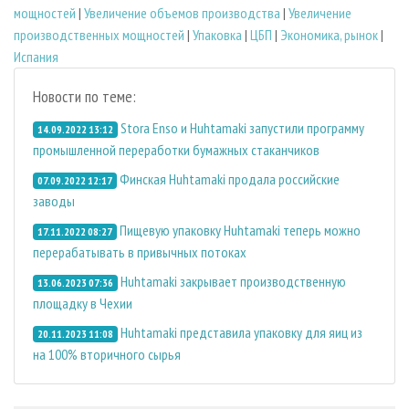
мощностей
|
Увеличение объемов производства
|
Увеличение
производственных мощностей
|
Упаковка
|
ЦБП
|
Экономика, рынок
|
Испания
Новости по теме:
Stora Enso и Huhtamaki запустили программу
14.09.2022 13:12
промышленной переработки бумажных стаканчиков
Финская Huhtamaki продала российские
07.09.2022 12:17
заводы
Пищевую упаковку Huhtamaki теперь можно
17.11.2022 08:27
перерабатывать в привычных потоках
Huhtamaki закрывает производственную
13.06.2023 07:36
площадку в Чехии
Huhtamaki представила упаковку для яиц из
20.11.2023 11:08
на 100% вторичного сырья