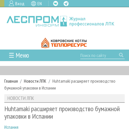
Вход
EN
☰ Меню
ГЛАВНАЯ
РУБРИКИ И ТЕМЫ
Главная
Новости ЛПК
Huhtamaki расширяет производство
РУБРИКИ ЖУРНАЛА
НОВОСТИ
бумажной упаковки в Испании
ЛЕСНОЕ ХОЗЯЙСТВО
КАЛЕНДАРЬ СОБЫТИЙ
ПРОЕКТЫ ЛПИ
НОВОСТИ ЛПК
ЛЕСОЗАГОТОВКА
НОВОСТИ ЛПК
АНАЛИТИКА
АРХИВ
Huhtamaki расширяет производство бумажной
ЛЕСОПИЛЕНИЕ
НОВОСТИ ЖУРНАЛА
ПРЕДПРИЯТИЯ ЛПК
АРХИВ ЖУРНАЛОВ
упаковки в Испании
О ЖУРНАЛЕ
ДЕРЕВООБРАБОТКА
НОВОСТИ КОМПАНИЙ
ЛЕСНЫЕ РЕГИОНЫ РОССИИ
СТАТЬИ
ПОДПИСКА
РЕКЛАМОДАТЕЛЯМ
Испания