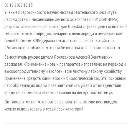
СУШКА ДРЕВЕСИНЫ
ПЕРСОНЫ
КОНТАКТЫ
РЕКЛАМА
06.12.2022 12:13
Ученые Всероссийского научно-исследовательского института
ПРОИЗВОДСТВО ДРЕВЕСНЫХ ПЛИТ
МОБИЛЬНЫЕ ВЫСТАВКИ
РЕКЛАМА НА САЙТЕ
лесоводства и механизации лесного хозяйства (ФБУ «ВНИИЛМ»)
ДЕРЕВЯННОЕ ДОМОСТРОЕНИЕ
ОФИЦИАЛЬНЫЕ ДЕЛЕГАЦИИ
разработали новые препараты для борьбы с гусеницами соснового и
ПРОИЗВОДСТВО МЕБЕЛИ
сибирского коконопрядов, непарного шелкопряда и американской
ПРИОРИТЕТНЫЕ ИНВЕСТПРОЕКТЫ
белой бабочки. В Федеральном агентстве лесного хозяйства
БИОЭНЕРГЕТИКА
RUSSIAN FORESTRY REVIEW
(Рослесхоз) сообщили, что они безопасны для лесных экосистем.
ЦБП
ГАЗЕТА ЛЕСПРОМФОРУМ
Заместитель руководителя Рослесхоза Алексей Венглинский
ИНСТРУМЕНТ И МАТЕРИАЛЫ
БИБЛИОТЕКА СПЕЦИАЛИСТА
рассказал: «Применение новых препаратов направлено на переход к
высокопродуктивному и экологически чистому лесному хозяйству.
Применение средств химической и биологической защиты основных
лесообразующих пород позволит снизить ущерб от воздействия
вредителей без негативного влияния на лесную экосистему».
Он также отметил, что новые препараты на основе пестицидов
можно использовать в лесах всех категорий.