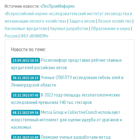
Источник новости:
«ЛесПромИнформ»
«Всероссийский научно-исследовательский институт лесоводства и
механизации лесного хозяйства»
|
Защита лесов
|
Лесное хозяйство
|
Насекомые-вредители
|
Научные разработки
|
Образование и наука
|
Россия
|
ФБУ «ВНИИЛМ»
Новости по теме:
Рослесинфорг представил рейтинг главных
13.09.2022 10:32
вредителей российских лесов
Ученые СПбГЛТУ исследовали гибель елей в
30.11.2022 10:15
Ленинградской области
В 2022 году площадь лесопатологических
25.11.2022 07:43
исследований превысила 540 тыс. гектаров
Metsä Group и CollectiveCrunch используют
08.12.2022 09:56
искусственный интеллект для оценки ущерба от ураганов и
насекомых
Пермские ученые разработали метод
25.01.2023 11:09