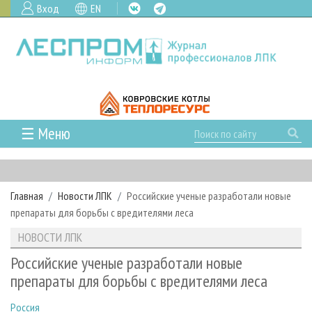
Вход
EN
☰ Меню
ГЛАВНАЯ
РУБРИКИ И ТЕМЫ
Главная
Новости ЛПК
Российские ученые разработали новые
РУБРИКИ ЖУРНАЛА
НОВОСТИ
препараты для борьбы с вредителями леса
ЛЕСНОЕ ХОЗЯЙСТВО
КАЛЕНДАРЬ СОБЫТИЙ
ПРОЕКТЫ ЛПИ
НОВОСТИ ЛПК
ЛЕСОЗАГОТОВКА
НОВОСТИ ЛПК
АНАЛИТИКА
АРХИВ
Российские ученые разработали новые
ЛЕСОПИЛЕНИЕ
НОВОСТИ ЖУРНАЛА
ПРЕДПРИЯТИЯ ЛПК
АРХИВ ЖУРНАЛОВ
препараты для борьбы с вредителями леса
О ЖУРНАЛЕ
ДЕРЕВООБРАБОТКА
НОВОСТИ КОМПАНИЙ
ЛЕСНЫЕ РЕГИОНЫ РОССИИ
СТАТЬИ
ПОДПИСКА
РЕКЛАМОДАТЕЛЯМ
Россия