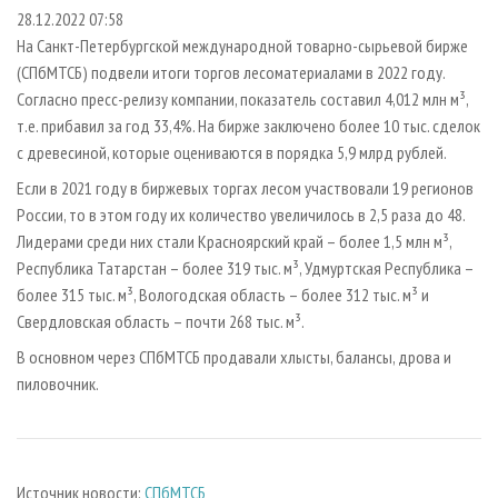
СУШКА ДРЕВЕСИНЫ
ПЕРСОНЫ
КОНТАКТЫ
РЕКЛАМА
28.12.2022 07:58
На Санкт-Петербургской международной товарно-сырьевой бирже
ПРОИЗВОДСТВО ДРЕВЕСНЫХ ПЛИТ
МОБИЛЬНЫЕ ВЫСТАВКИ
РЕКЛАМА НА САЙТЕ
(СПбМТСБ) подвели итоги торгов лесоматериалами в 2022 году.
ДЕРЕВЯННОЕ ДОМОСТРОЕНИЕ
ОФИЦИАЛЬНЫЕ ДЕЛЕГАЦИИ
Согласно пресс-релизу компании, показатель составил 4,012 млн м³,
ПРОИЗВОДСТВО МЕБЕЛИ
т.е. прибавил за год 33,4%. На бирже заключено более 10 тыс. сделок
ПРИОРИТЕТНЫЕ ИНВЕСТПРОЕКТЫ
с древесиной, которые оцениваются в порядка 5,9 млрд рублей.
БИОЭНЕРГЕТИКА
RUSSIAN FORESTRY REVIEW
Если в 2021 году в биржевых торгах лесом участвовали 19 регионов
ЦБП
ГАЗЕТА ЛЕСПРОМФОРУМ
России, то в этом году их количество увеличилось в 2,5 раза до 48.
ИНСТРУМЕНТ И МАТЕРИАЛЫ
БИБЛИОТЕКА СПЕЦИАЛИСТА
Лидерами среди них стали Красноярский край – более 1,5 млн м³,
Республика Татарстан – более 319 тыс. м³, Удмуртская Республика –
более 315 тыс. м³, Вологодская область – более 312 тыс. м³ и
Свердловская область – почти 268 тыс. м³.
В основном через СПбМТСБ продавали хлысты, балансы, дрова и
пиловочник.
Источник новости:
СПбМТСБ