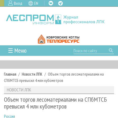
Вход
EN
☰ Меню
ГЛАВНАЯ
РУБРИКИ И ТЕМЫ
Главная
Новости ЛПК
Объем торгов лесоматериалами на
РУБРИКИ ЖУРНАЛА
НОВОСТИ
СПбМТСБ превысил 4 млн кубометров
ЛЕСНОЕ ХОЗЯЙСТВО
КАЛЕНДАРЬ СОБЫТИЙ
ПРОЕКТЫ ЛПИ
НОВОСТИ ЛПК
ЛЕСОЗАГОТОВКА
НОВОСТИ ЛПК
АНАЛИТИКА
АРХИВ
Объем торгов лесоматериалами на СПбМТСБ
ЛЕСОПИЛЕНИЕ
НОВОСТИ ЖУРНАЛА
ПРЕДПРИЯТИЯ ЛПК
АРХИВ ЖУРНАЛОВ
превысил 4 млн кубометров
О ЖУРНАЛЕ
ДЕРЕВООБРАБОТКА
НОВОСТИ КОМПАНИЙ
ЛЕСНЫЕ РЕГИОНЫ РОССИИ
СТАТЬИ
ПОДПИСКА
РЕКЛАМОДАТЕЛЯМ
Россия