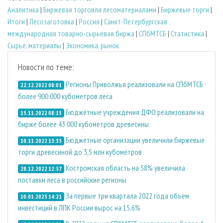
Аналитика
|
Биржевая торговля лесоматериалами
|
Биржевые торги
|
Итоги
|
Лесозаготовка
|
Россия
|
Санкт-Петербургская
международная товарно-сырьевая биржа
|
СПбМТСБ
|
Статистика
|
Сырье, материалы
|
Экономика, рынок
Новости по теме:
Регионы Приволжья реализовали на СПбМТСБ
22.12.2022 08:01
более 900 000 кубометров леса
Бюджетные учреждения ДФО реализовали на
15.11.2022 08:15
бирже более 43 000 кубометров древесины
Бюджетные организации увеличили биржевые
10.11.2022 13:35
торги древесиной до 3,5 млн кубометров
Костромская область на 58% увеличила
28.12.2022 12:57
поставки леса в российские регионы
За первые три квартала 2022 года объем
10.01.2023 14:21
инвестиций в ЛПК России вырос на 15,6%