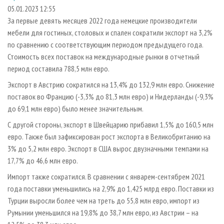
СУШКА ДРЕВЕСИНЫ
ПЕРСОНЫ
КОНТАКТЫ
РЕКЛАМА
05.01.2023 12:55
За первые девять месяцев 2022 года немецкие производители
ПРОИЗВОДСТВО ДРЕВЕСНЫХ ПЛИТ
МОБИЛЬНЫЕ ВЫСТАВКИ
РЕКЛАМА НА САЙТЕ
мебели для гостиных, столовых и спален сократили экспорт на 3,2%
ДЕРЕВЯННОЕ ДОМОСТРОЕНИЕ
ОФИЦИАЛЬНЫЕ ДЕЛЕГАЦИИ
по сравнению с соответствующим периодом предыдущего года.
ПРОИЗВОДСТВО МЕБЕЛИ
Стоимость всех поставок на международные рынки в отчетный
ПРИОРИТЕТНЫЕ ИНВЕСТПРОЕКТЫ
период составила 788,5 млн евро.
БИОЭНЕРГЕТИКА
RUSSIAN FORESTRY REVIEW
Экспорт в Австрию сократился на 13,4% до 132,9 млн евро. Снижение
ЦБП
ГАЗЕТА ЛЕСПРОМФОРУМ
поставок во Францию (-3,3% до 81,3 млн евро) и Нидерланды (-9,3%
ИНСТРУМЕНТ И МАТЕРИАЛЫ
БИБЛИОТЕКА СПЕЦИАЛИСТА
до 69,1 млн евро) было менее значительным.
С другой стороны, экспорт в Швейцарию прибавил 1,5% до 160,5 млн
евро. Также был зафиксирован рост экспорта в Великобританию на
3% до 5,2 млн евро. Экспорт в США вырос двузначными темпами на
17,7% до 46,6 млн евро.
Импорт также сократился. В сравнении с январем-сентябрем 2021
года поставки уменьшились на 2,9% до 1,425 млрд евро. Поставки из
Турции выросли более чем на треть до 55,8 млн евро, импорт из
Румынии уменьшился на 19,8% до 38,7 млн евро, из Австрии – на