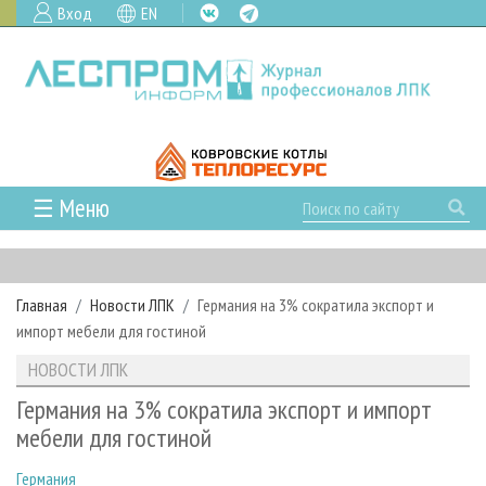
Вход
EN
☰ Меню
ГЛАВНАЯ
РУБРИКИ И ТЕМЫ
Главная
Новости ЛПК
Германия на 3% сократила экспорт и
РУБРИКИ ЖУРНАЛА
НОВОСТИ
импорт мебели для гостиной
ЛЕСНОЕ ХОЗЯЙСТВО
КАЛЕНДАРЬ СОБЫТИЙ
ПРОЕКТЫ ЛПИ
НОВОСТИ ЛПК
ЛЕСОЗАГОТОВКА
НОВОСТИ ЛПК
АНАЛИТИКА
АРХИВ
Германия на 3% сократила экспорт и импорт
ЛЕСОПИЛЕНИЕ
НОВОСТИ ЖУРНАЛА
ПРЕДПРИЯТИЯ ЛПК
АРХИВ ЖУРНАЛОВ
мебели для гостиной
О ЖУРНАЛЕ
ДЕРЕВООБРАБОТКА
НОВОСТИ КОМПАНИЙ
ЛЕСНЫЕ РЕГИОНЫ РОССИИ
СТАТЬИ
ПОДПИСКА
РЕКЛАМОДАТЕЛЯМ
Германия