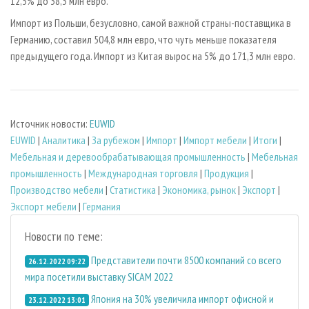
12,5% до 38,3 млн евро.
Импорт из Польши, безусловно, самой важной страны-поставщика в
Германию, составил 504,8 млн евро, что чуть меньше показателя
предыдущего года. Импорт из Китая вырос на 5% до 171,3 млн евро.
Источник новости:
EUWID
EUWID
|
Аналитика
|
За рубежом
|
Импорт
|
Импорт мебели
|
Итоги
|
Мебельная и деревообрабатывающая промышленность
|
Мебельная
промышленность
|
Международная торговля
|
Продукция
|
Производство мебели
|
Статистика
|
Экономика, рынок
|
Экспорт
|
Экспорт мебели
|
Германия
Новости по теме:
Представители почти 8500 компаний со всего
26.12.2022 09:22
мира посетили выставку SICAM 2022
Япония на 30% увеличила импорт офисной и
23.12.2022 13:01