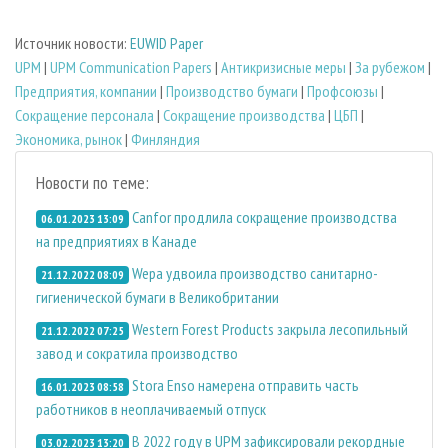
Источник новости:
EUWID Paper
UPM
|
UPM Communication Papers
|
Антикризисные меры
|
За рубежом
|
Предприятия, компании
|
Производство бумаги
|
Профсоюзы
|
Сокращение персонала
|
Сокращение производства
|
ЦБП
|
Экономика, рынок
|
Финляндия
Новости по теме:
Canfor продлила сокращение производства
06.01.2023 13:09
на предприятиях в Канаде
Wepa удвоила производство санитарно-
21.12.2022 08:09
гигиенической бумаги в Великобритании
Western Forest Products закрыла лесопильный
21.12.2022 07:25
завод и сократила производство
Stora Enso намерена отправить часть
16.01.2023 08:58
работников в неоплачиваемый отпуск
В 2022 году в UPM зафиксировали рекордные
03.02.2023 13:20