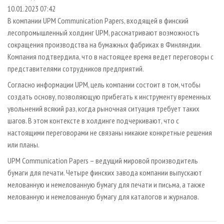
СУШКА ДРЕВЕСИНЫ
ПЕРСОНЫ
КОНТАКТЫ
РЕКЛАМА
10.01.2023 07:42
В компании UPM Communication Papers, входящей в финский
ПРОИЗВОДСТВО ДРЕВЕСНЫХ ПЛИТ
МОБИЛЬНЫЕ ВЫСТАВКИ
РЕКЛАМА НА САЙТЕ
лесопромышленный холдинг UPM, рассматривают возможность
ДЕРЕВЯННОЕ ДОМОСТРОЕНИЕ
ОФИЦИАЛЬНЫЕ ДЕЛЕГАЦИИ
сокращения производства на бумажных фабриках в Финляндии.
ПРОИЗВОДСТВО МЕБЕЛИ
Компания подтвердила, что в настоящее время ведет переговоры с
ПРИОРИТЕТНЫЕ ИНВЕСТПРОЕКТЫ
представителями сотрудников предприятий.
БИОЭНЕРГЕТИКА
RUSSIAN FORESTRY REVIEW
Согласно информации UPM, цель компании состоит в том, чтобы
ЦБП
ГАЗЕТА ЛЕСПРОМФОРУМ
создать основу, позволяющую прибегать к инструменту временных
ИНСТРУМЕНТ И МАТЕРИАЛЫ
БИБЛИОТЕКА СПЕЦИАЛИСТА
увольнений всякий раз, когда рыночная ситуация требует таких
шагов. В этом контексте в холдинге подчеркивают, что с
настоящими переговорами не связаны никакие конкретные решения
или планы.
UPM Communication Papers – ведущий мировой производитель
бумаги для печати. Четыре финских завода компании выпускают
мелованную и немелованную бумагу для печати и письма, а также
мелованную и немелованную бумагу для каталогов и журналов.