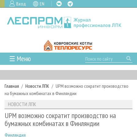
Вход
EN
☰ Меню
ГЛАВНАЯ
РУБРИКИ И ТЕМЫ
Главная
Новости ЛПК
UPM возможно сократит производство
РУБРИКИ ЖУРНАЛА
НОВОСТИ
на бумажных комбинатах в Финляндии
ЛЕСНОЕ ХОЗЯЙСТВО
КАЛЕНДАРЬ СОБЫТИЙ
ПРОЕКТЫ ЛПИ
НОВОСТИ ЛПК
ЛЕСОЗАГОТОВКА
НОВОСТИ ЛПК
АНАЛИТИКА
АРХИВ
UPM возможно сократит производство на
ЛЕСОПИЛЕНИЕ
НОВОСТИ ЖУРНАЛА
ПРЕДПРИЯТИЯ ЛПК
АРХИВ ЖУРНАЛОВ
бумажных комбинатах в Финляндии
О ЖУРНАЛЕ
ДЕРЕВООБРАБОТКА
НОВОСТИ КОМПАНИЙ
ЛЕСНЫЕ РЕГИОНЫ РОССИИ
СТАТЬИ
ПОДПИСКА
РЕКЛАМОДАТЕЛЯМ
Финляндия