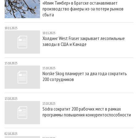
«Илим Тимбер» в Братске останавливает
СУШКА ДРЕВЕСИНЫ
ПЕРСОНЫ
КОНТАКТЫ
РЕКЛАМА
производство фанеры из-за потери рынков
ПРОИЗВОДСТВО ДРЕВЕСНЫХ ПЛИТ
МОБИЛЬНЫЕ ВЫСТАВКИ
сбыта
РЕКЛАМА НА САЙТЕ
ДЕРЕВЯННОЕ ДОМОСТРОЕНИЕ
ОФИЦИАЛЬНЫЕ ДЕЛЕГАЦИИ
10.11.2025
10.11.2025
ПРОИЗВОДСТВО МЕБЕЛИ
ПРИОРИТЕТНЫЕ ИНВЕСТПРОЕКТЫ
Холдинг West Fraser закрывает лесопильные
заводы в США и Канаде
БИОЭНЕРГЕТИКА
RUSSIAN FORESTRY REVIEW
ЦБП
ГАЗЕТА ЛЕСПРОМФОРУМ
15.10.2025
ИНСТРУМЕНТ И МАТЕРИАЛЫ
БИБЛИОТЕКА СПЕЦИАЛИСТА
15.10.2025
Norske Skog планирует за два года сократить
200 сотрудников
13.10.2025
13.10.2025
Södra сократит 200 рабочих мест в рамках
программы повышения конкурентоспособности
02.10.2025