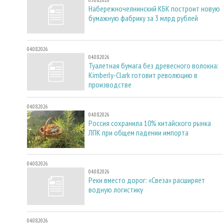
Набережночелнинский КБК построит новую
бумажную фабрику за 3 млрд рублей
04.08.2026
04.08.2026
Туалетная бумага без древесного волокна:
Kimberly-Clark готовит революцию в
производстве
04.08.2026
04.08.2026
Россия сохранила 10% китайского рынка
ЛПК при общем падении импорта
04.08.2026
04.08.2026
Реки вместо дорог: «Свеза» расширяет
водную логистику
04.08.2026