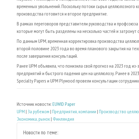
временных увольнений. Поскольку потоки сырья целлюлозного ко
производства готовится и второе предприятие.
В рамках переговоров представители руководства и профсоюза 
которые могут быть разделены на несколько частей и затронут 
По данным UPM, временная корректировка производства целлюло
второй половине 2023 года во время планового закрытия на те
после завершения консультаций.
Ранее UPM объявила, что понизила свой прогноз на 2023 год из
предприятий и быстрого падения цен на целлюлозу. Ранее в 202
Specialty Papers и UPM Plywood провели консультации сотрудни
Источник новости:
EUWID Paper
UPM
|
За рубежом
|
Предприятия, компании
|
Производство целл
Экономика, рынок
|
Финляндия
Новости по теме: