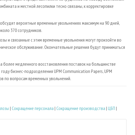
мбината и местной лесопилки тесно связаны, к корректировке
обсудят вероятные временные увольнениях максимум на 90 дней,
около 370 сотрудников.
зы и связанные с этим временные увольнения могут произойти во
хническое обслуживание. Окончательные решения будут приниматься
-за более медленного восстановления поставок на большинстве
3 году бизнес-подразделения UPM Communication Papers, UPM
ков по вопросам временных увольнений.
юлозы
|
Сокращение персонала
|
Сокращение производства
|
ЦБП
|