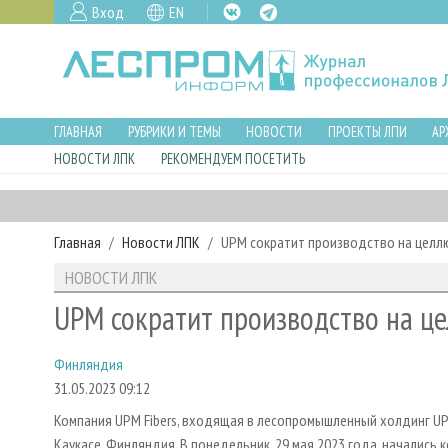
Вход
EN
ГЛАВНАЯ
РУБРИКИ И ТЕМЫ
НОВОСТИ
ПРОЕКТЫ ЛПИ
АР
НОВОСТИ ЛПК
РЕКОМЕНДУЕМ ПОСЕТИТЬ
Главная
Новости ЛПК
UPM сократит производство на целл
НОВОСТИ ЛПК
UPM сократит производство на ц
Финляндия
31.05.2023 09:12
Компания UPM Fibers, входящая в лесопромышленный холдинг UP
Каукасе, Финляндия. В понедельник, 29 мая 2023 года, началис