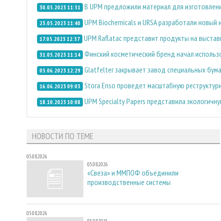
В UPM предложили материал для изготовлен
30.05.2023 11:51
UPM Biochemicals и URSA разработали новый
23.05.2023 11:40
UPM Raflatac представит продукты на выставке
17.05.2023 12:37
Финский косметический бренд начал использ
31.05.2023 11:14
Glatfelter закрывает завод специальных бума
05.06.2023 12:29
Stora Enso проведет масштабную реструктур
16.06.2023 09:03
UPM Specialty Papers представила экологичн
18.10.2023 10:08
НОВОСТИ ПО ТЕМЕ
05.08.2026
05.08.2026
«Свеза» и ММПОФ объединили
производственные системы
05.08.2026
05.08.2026