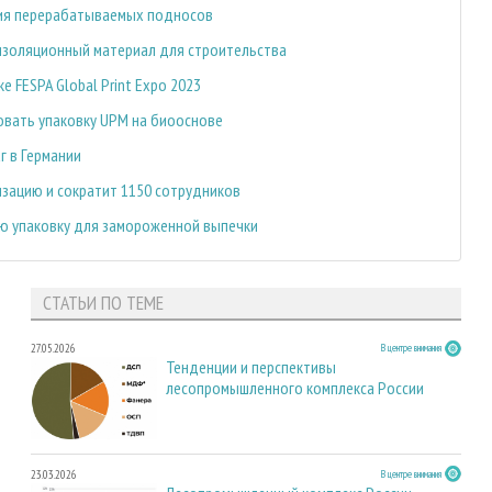
ия перерабатываемых подносов
 изоляционный материал для строительства
 FESPA Global Print Expo 2023
овать упаковку UPM на биооснове
г в Германии
изацию и сократит 1150 сотрудников
ую упаковку для замороженной выпечки
СТАТЬИ ПО ТЕМЕ
27.05.2026
В центре внимания
Тенденции и перспективы
лесопромышленного комплекса России
23.03.2026
В центре внимания