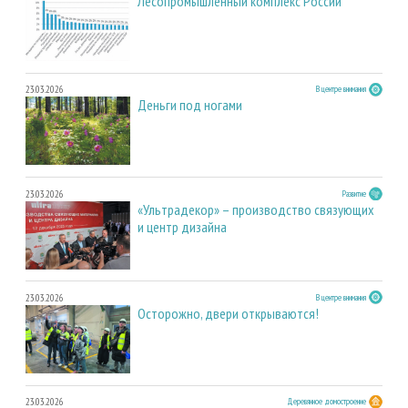
Лесопромышленный комплекс России
23.03.2026
В центре внимания
Деньги под ногами
23.03.2026
Развитие
«Ультрадекор» – производство связующих
и центр дизайна
23.03.2026
В центре внимания
Осторожно, двери открываются!
23.03.2026
Деревянное домостроение