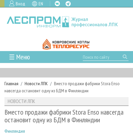
Вход
EN
☰ Меню
ГЛАВНАЯ
РУБРИКИ И ТЕМЫ
Главная
Новости ЛПК
Вместо продажи фабрики Stora Enso
РУБРИКИ ЖУРНАЛА
НОВОСТИ
навсегда остановит одну из БДМ в Финляндии
ЛЕСНОЕ ХОЗЯЙСТВО
КАЛЕНДАРЬ СОБЫТИЙ
ПРОЕКТЫ ЛПИ
НОВОСТИ ЛПК
ЛЕСОЗАГОТОВКА
НОВОСТИ ЛПК
АНАЛИТИКА
АРХИВ
Вместо продажи фабрики Stora Enso навсегда
ЛЕСОПИЛЕНИЕ
НОВОСТИ ЖУРНАЛА
ПРЕДПРИЯТИЯ ЛПК
АРХИВ ЖУРНАЛОВ
остановит одну из БДМ в Финляндии
О ЖУРНАЛЕ
ДЕРЕВООБРАБОТКА
НОВОСТИ КОМПАНИЙ
ЛЕСНЫЕ РЕГИОНЫ РОССИИ
СТАТЬИ
ПОДПИСКА
РЕКЛАМОДАТЕЛЯМ
Финляндия