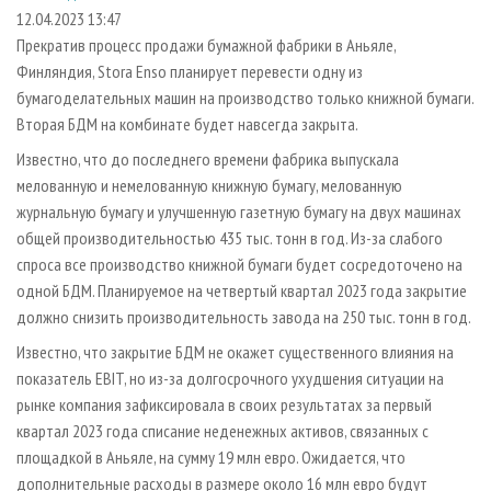
СУШКА ДРЕВЕСИНЫ
ПЕРСОНЫ
КОНТАКТЫ
РЕКЛАМА
12.04.2023 13:47
Прекратив процесс продажи бумажной фабрики в Аньяле,
ПРОИЗВОДСТВО ДРЕВЕСНЫХ ПЛИТ
МОБИЛЬНЫЕ ВЫСТАВКИ
РЕКЛАМА НА САЙТЕ
Финляндия, Stora Enso планирует перевести одну из
ДЕРЕВЯННОЕ ДОМОСТРОЕНИЕ
ОФИЦИАЛЬНЫЕ ДЕЛЕГАЦИИ
бумагоделательных машин на производство только книжной бумаги.
ПРОИЗВОДСТВО МЕБЕЛИ
Вторая БДМ на комбинате будет навсегда закрыта.
ПРИОРИТЕТНЫЕ ИНВЕСТПРОЕКТЫ
БИОЭНЕРГЕТИКА
Известно, что до последнего времени фабрика выпускала
RUSSIAN FORESTRY REVIEW
мелованную и немелованную книжную бумагу, мелованную
ЦБП
ГАЗЕТА ЛЕСПРОМФОРУМ
журнальную бумагу и улучшенную газетную бумагу на двух машинах
ИНСТРУМЕНТ И МАТЕРИАЛЫ
БИБЛИОТЕКА СПЕЦИАЛИСТА
общей производительностью 435 тыс. тонн в год. Из-за слабого
спроса все производство книжной бумаги будет сосредоточено на
одной БДМ. Планируемое на четвертый квартал 2023 года закрытие
должно снизить производительность завода на 250 тыс. тонн в год.
Известно, что закрытие БДМ не окажет существенного влияния на
показатель EBIT, но из-за долгосрочного ухудшения ситуации на
рынке компания зафиксировала в своих результатах за первый
квартал 2023 года списание неденежных активов, связанных с
площадкой в Аньяле, на сумму 19 млн евро. Ожидается, что
дополнительные расходы в размере около 16 млн евро будут