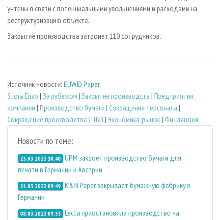
учтены в связи с потенциальными увольнениями и расходами на
реструктуризацию объекта.
Закрытие производства затронет 110 сотрудников.
Источник новости:
EUWID Paper
Stora Enso
|
За рубежом
|
Закрытие производств
|
Предприятия,
компании
|
Производство бумаги
|
Сокращение персонала
|
Сокращение производства
|
ЦБП
|
Экономика, рынок
|
Финляндия
Новости по теме:
UPM закроет производство бумаги для
23.03.2023 10:40
печати в Германии и Австрии
K&N Paper закрывает бумажную фабрику в
21.03.2023 09:49
Германии
Lecta приостановила производство на
08.03.2023 09:55