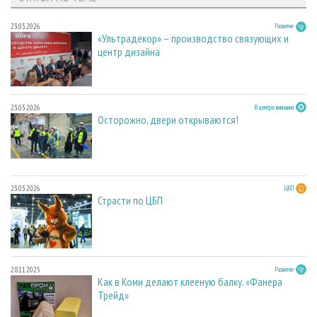
23.03.2026
Развитие
«Ультрадекор» – производство связующих и
центр дизайна
23.03.2026
В центре внимания
Осторожно, двери открываются!
23.03.2026
ЦБП
Страсти по ЦБП
28.11.2025
Развитие
Как в Коми делают клееную балку. «Фанера
Трейд»