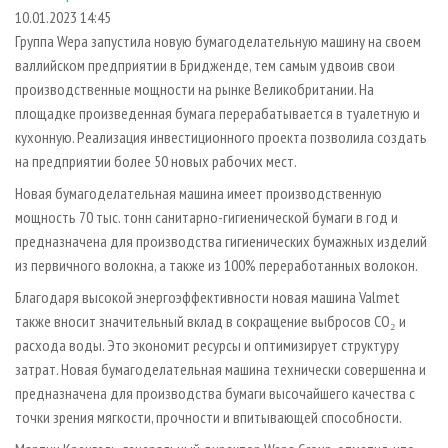
СУШКА ДРЕВЕСИНЫ
ПЕРСОНЫ
КОНТАКТЫ
РЕКЛАМА
10.01.2023 14:45
Группа Wepa запустила новую бумагоделательную машину на своем
ПРОИЗВОДСТВО ДРЕВЕСНЫХ ПЛИТ
МОБИЛЬНЫЕ ВЫСТАВКИ
РЕКЛАМА НА САЙТЕ
валлийском предприятии в Бридженде, тем самым удвоив свои
ДЕРЕВЯННОЕ ДОМОСТРОЕНИЕ
ОФИЦИАЛЬНЫЕ ДЕЛЕГАЦИИ
производственные мощности на рынке Великобритании. На
ПРОИЗВОДСТВО МЕБЕЛИ
площадке произведенная бумага перерабатывается в туалетную и
ПРИОРИТЕТНЫЕ ИНВЕСТПРОЕКТЫ
кухонную. Реализация инвестиционного проекта позволила создать
БИОЭНЕРГЕТИКА
RUSSIAN FORESTRY REVIEW
на предприятии более 50 новых рабочих мест.
ЦБП
ГАЗЕТА ЛЕСПРОМФОРУМ
Новая бумагоделательная машина имеет производственную
ИНСТРУМЕНТ И МАТЕРИАЛЫ
БИБЛИОТЕКА СПЕЦИАЛИСТА
мощность 70 тыс. тонн санитарно-гигиенической бумаги в год и
предназначена для производства гигиенических бумажных изделий
из первичного волокна, а также из 100% переработанных волокон.
Благодаря высокой энергоэффективности новая машина Valmet
также вносит значительный вклад в сокращение выбросов CO₂ и
расхода воды. Это экономит ресурсы и оптимизирует структуру
затрат. Новая бумагоделательная машина технически совершенна и
предназначена для производства бумаги высочайшего качества с
точки зрения мягкости, прочности и впитывающей способности.