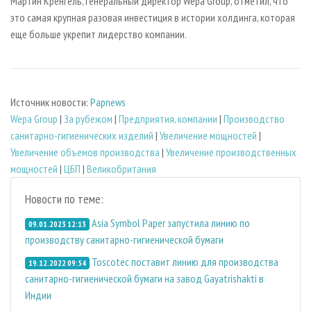
Мартин Кренгель, генеральный директор Wepa Group, отметил, что
это самая крупная разовая инвестиция в истории холдинга, которая
еще больше укрепит лидерство компании.
Источник новости:
Papnews
Wepa Group
|
За рубежом
|
Предприятия, компании
|
Производство
санитарно-гигиенических изделий
|
Увеличение мощностей
|
Увеличение объемов производства
|
Увеличение производственных
мощностей
|
ЦБП
|
Великобритания
Новости по теме:
Asia Symbol Paper запустила линию по
09.01.2023 12:13
производству санитарно-гигиенической бумаги
Toscotec поставит линию для производства
19.12.2022 09:54
санитарно-гигиенической бумаги на завод Gayatrishakti в
Индии