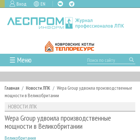
Вход
EN
☰ Меню
ГЛАВНАЯ
РУБРИКИ И ТЕМЫ
Главная
Новости ЛПК
Wepa Group удвоила производственные
РУБРИКИ ЖУРНАЛА
НОВОСТИ
мощности в Великобритании
ЛЕСНОЕ ХОЗЯЙСТВО
КАЛЕНДАРЬ СОБЫТИЙ
ПРОЕКТЫ ЛПИ
НОВОСТИ ЛПК
ЛЕСОЗАГОТОВКА
НОВОСТИ ЛПК
АНАЛИТИКА
АРХИВ
Wepa Group удвоила производственные
ЛЕСОПИЛЕНИЕ
НОВОСТИ ЖУРНАЛА
ПРЕДПРИЯТИЯ ЛПК
АРХИВ ЖУРНАЛОВ
мощности в Великобритании
О ЖУРНАЛЕ
ДЕРЕВООБРАБОТКА
НОВОСТИ КОМПАНИЙ
ЛЕСНЫЕ РЕГИОНЫ РОССИИ
СТАТЬИ
ПОДПИСКА
РЕКЛАМОДАТЕЛЯМ
Великобритания