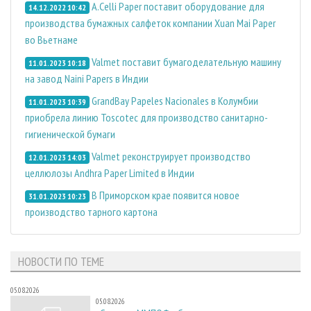
A.Celli Paper поставит оборудование для
14.12.2022 10:42
производства бумажных салфеток компании Xuan Mai Paper
во Вьетнаме
Valmet поставит бумагоделательную машину
11.01.2023 10:18
на завод Naini Papers в Индии
GrandBay Papeles Nacionales в Колумбии
11.01.2023 10:39
приобрела линию Toscotec для производство санитарно-
гигиенической бумаги
Valmet реконструирует производство
12.01.2023 14:03
целлюлозы Andhra Paper Limited в Индии
В Приморском крае появится новое
31.01.2023 10:23
производство тарного картона
НОВОСТИ ПО ТЕМЕ
05.08.2026
05.08.2026