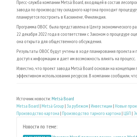
Пресс-служба компании Metsä Board, входящей в состав лесопр
завода по производству складного картона проходит процедур
планируется построить в Каскинене, Финляндия.
Программа ОВОС была представлена в Центр экономического ра
22 декабря 2022 года в соответствии с Законом о процедуре оц
она открыта для общественного обсуждения.
Результаты ОВОС будут учтены в ходе планирования проекта и 
доступ к информации и дает им возможность влиять на процесс.
Известно, что проект завода Metsä Board основан на концепции
эффективном использования ресурсов. В компании сообщили, чт
Источник новости:
Metsä Board
Metsa Board
|
Metsä Group
|
За рубежом
|
Инвестиции
|
Новые прои
Производство картона
|
Производство тарного картона
|
ЦБП
|
Э
Новости по теме:
Упаковка Mondi получила восемь наград World