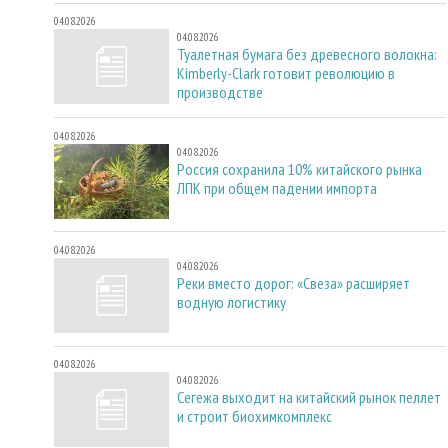
04.08.2026
04.08.2026
Туалетная бумага без древесного волокна:
Kimberly-Clark готовит революцию в
производстве
04.08.2026
04.08.2026
Россия сохранила 10% китайского рынка
ЛПК при общем падении импорта
04.08.2026
04.08.2026
Реки вместо дорог: «Свеза» расширяет
водную логистику
04.08.2026
04.08.2026
Сегежа выходит на китайский рынок пеллет
и строит биохимкомплекс