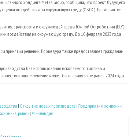
омышленного холдинга Metsä Group, сообщила, что проект будущего
у оценки воздействия на окружающую среду (ОВОС). Предприятие
звития, транспорта и окружающей среды Южной Остроботнии (ELY)
енки воздействия на окружающую среду. До 10 февраля 2023 года
при принятии решений. Процедура также предоставляет гражданам
 производства без использования ископаемого топлива и
о инвестиционное решение может быть принято не ранее 2024 года.
зводства
|
Открытие новых производств
|
Предприятия, компании
|
кономика, рынок
|
Финляндия
Star Awards