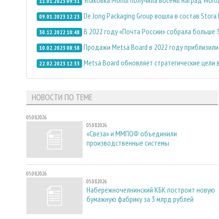
11.01.2023 09:51
De Jong Packaging Group вошла в состав Stora
09.01.2023 12:23
В 2022 году «Почта России» собрала больше 
30.12.2022 10:48
Продажи Metsä Board в 2022 году приблизилис
10.02.2023 08:58
Metsä Board обновляет стратегические цели 
22.02.2023 12:33
НОВОСТИ ПО ТЕМЕ
05.08.2026
05.08.2026
«Свеза» и ММПОФ объединили
производственные системы
05.08.2026
05.08.2026
Набережночелнинский КБК построит новую
бумажную фабрику за 3 млрд рублей