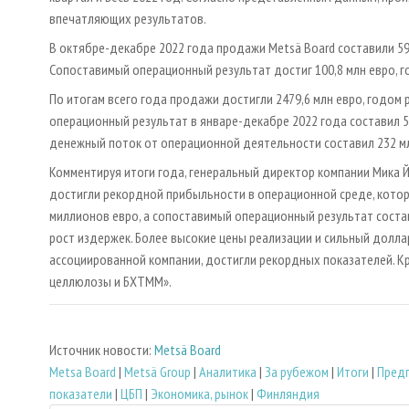
впечатляющих результатов.
В октябре-декабре 2022 года продажи Metsä Board составили 599
Сопоставимый операционный результат достиг 100,8 млн евро, го
По итогам всего года продажи достигли 2479,6 млн евро, годом 
операционный результат в январе-декабре 2022 года составил 52
денежный поток от операционной деятельности составил 232 млн
Комментируя итоги года, генеральный директор компании Мика Й
достигли рекордной прибыльности в операционной среде, котор
миллионов евро, а сопоставимый операционный результат соста
рост издержек. Более высокие цены реализации и сильный доллар
ассоциированной компании, достигли рекордных показателей. К
целлюлозы и БХТММ».
Источник новости:
Metsä Board
Metsa Board
|
Metsä Group
|
Аналитика
|
За рубежом
|
Итоги
|
Предп
показатели
|
ЦБП
|
Экономика, рынок
|
Финляндия