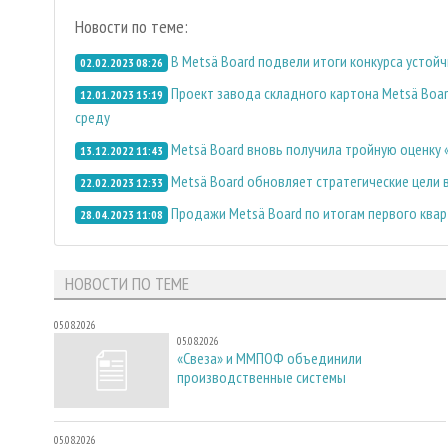
Новости по теме:
В Metsä Board подвели итоги конкурса устой
02.02.2023 08:26
Проект завода складного картона Metsä Boa
12.01.2023 15:19
среду
Metsä Board вновь получила тройную оценку 
13.12.2022 11:43
Metsä Board обновляет стратегические цели 
22.02.2023 12:33
Продажи Metsä Board по итогам первого квар
28.04.2023 11:08
НОВОСТИ ПО ТЕМЕ
05.08.2026
05.08.2026
«Свеза» и ММПОФ объединили
производственные системы
05.08.2026