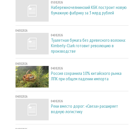
05.08.2026
Набережночелнинский КБК построит новую
бумажную фабрику за 3 млрд рублей
04.08.2026
04.08.2026
Туалетная бумага без древесного волокна:
Kimberly-Clark готовит революцию в
производстве
04.08.2026
04.08.2026
Россия сохранила 10% китайского рынка
ЛПК при общем падении импорта
04.08.2026
04.08.2026
Реки вместо дорог: «Свеза» расширяет
водную логистику