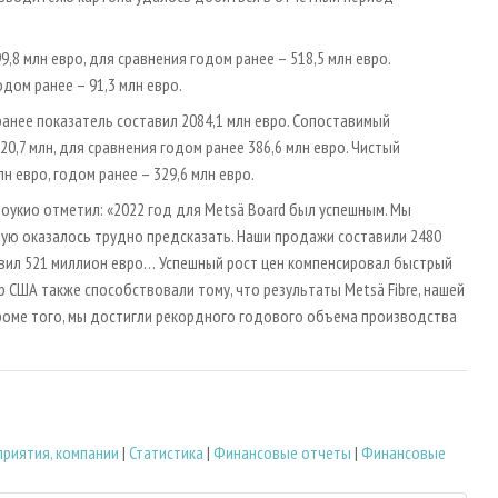
,8 млн евро, для сравнения годом ранее – 518,5 млн евро.
дом ранее – 91,3 млн евро.
ранее показатель составил 2084,1 млн евро. Сопоставимый
0,7 млн, для сравнения годом ранее 386,6 млн евро. Чистый
 евро, годом ранее – 329,6 млн евро.
оукио отметил: «2022 год для Metsä Board был успешным. Мы
ую оказалось трудно предсказать. Наши продажи составили 2480
вил 521 миллион евро… Успешный рост цен компенсировал быстрый
 США также способствовали тому, что результаты Metsä Fibre, нашей
роме того, мы достигли рекордного годового объема производства
риятия, компании
|
Статистика
|
Финансовые отчеты
|
Финансовые