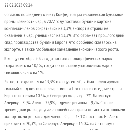
СУШКА ДРЕВЕСИНЫ
ПЕРСОНЫ
КОНТАКТЫ
РЕКЛАМА
22.02.2023 09:24
ПРОИЗВОДСТВО ДРЕВЕСНЫХ ПЛИТ
МОБИЛЬНЫЕ ВЫСТАВКИ
Согласно последнему отчету Конфедерации европейской бумажной
РЕКЛАМА НА САЙТЕ
промышленности Cepi, в 2022 году поставки бумаги и картона
ДЕРЕВЯННОЕ ДОМОСТРОЕНИЕ
ОФИЦИАЛЬНЫЕ ДЕЛЕГАЦИИ
компаний-членов сократились на 3,3%, экспорт в страны, не
ПРОИЗВОДСТВО МЕБЕЛИ
ПРИОРИТЕТНЫЕ ИНВЕСТПРОЕКТЫ
охваченные Cepi, уменьшился на 13,3%. Это отражает прошлогодний
БИОЭНЕРГЕТИКА
спад производства бумаги в Европе, что особенно сказалось на
RUSSIAN FORESTRY REVIEW
экспорте, а также глобальное замедление экономического роста.
ЦБП
ГАЗЕТА ЛЕСПРОМФОРУМ
К концу сентября 2022 года поставки полиграфических марок
ИНСТРУМЕНТ И МАТЕРИАЛЫ
БИБЛИОТЕКА СПЕЦИАЛИСТА
сократились на 10,1%, тогда как поставки упаковочных марок
снизились всего на 1%.
Экспорт сократился на 13,3% к концу сентября, был зафиксирован
сильный спад почти по всем регионам. Поставки в соседние страны
Европы потеряли 10,5%, в Северную Америку – 2%, Латинскую
Америку – 8,9%, Азию – 27,9%, в другие регионы – 9,7%. С точки
зрения доли рынка, другие европейские страны остаются основными
экспортными рынками для членов Cepi – 38,1% поставок. На Азию
приходится 20,3%, на Северную Америку – 15,0%, на Латинскую