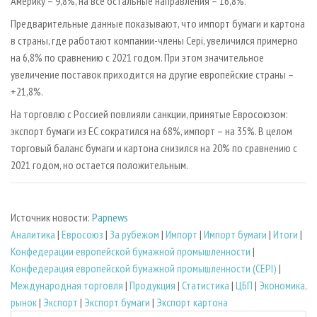
Америку – 9,8%, на все остальные направления – 16,8%.
Предварительные данные показывают, что импорт бумаги и картона
в страны, где работают компании-члены Cepi, увеличился примерно
на 6,8% по сравнению с 2021 годом. При этом значительное
увеличение поставок приходится на другие европейские страны –
+21,8%.
На торговлю с Россией повлияли санкции, принятые Евросоюзом:
экспорт бумаги из ЕС сократился на 68%, импорт – на 35%. В целом
торговый баланс бумаги и картона снизился на 20% по сравнению с
2021 годом, но остается положительным.
Источник новости:
Papnews
Аналитика
|
Евросоюз
|
За рубежом
|
Импорт
|
Импорт бумаги
|
Итоги
|
Конфедерации европейской бумажной промышленности
|
Конфедерация европейской бумажной промышленности (CEPI)
|
Международная торговля
|
Продукция
|
Статистика
|
ЦБП
|
Экономика,
рынок
|
Экспорт
|
Экспорт бумаги
|
Экспорт картона