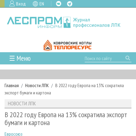
Вход
EN
☰ Меню
ГЛАВНАЯ
РУБРИКИ И ТЕМЫ
Главная
Новости ЛПК
В 2022 году Европа на 13% сократила
РУБРИКИ ЖУРНАЛА
НОВОСТИ
экспорт бумаги и картона
ЛЕСНОЕ ХОЗЯЙСТВО
КАЛЕНДАРЬ СОБЫТИЙ
ПРОЕКТЫ ЛПИ
НОВОСТИ ЛПК
ЛЕСОЗАГОТОВКА
НОВОСТИ ЛПК
АНАЛИТИКА
АРХИВ
В 2022 году Европа на 13% сократила экспорт
ЛЕСОПИЛЕНИЕ
НОВОСТИ ЖУРНАЛА
ПРЕДПРИЯТИЯ ЛПК
АРХИВ ЖУРНАЛОВ
бумаги и картона
О ЖУРНАЛЕ
ДЕРЕВООБРАБОТКА
НОВОСТИ КОМПАНИЙ
ЛЕСНЫЕ РЕГИОНЫ РОССИИ
СТАТЬИ
ПОДПИСКА
РЕКЛАМОДАТЕЛЯМ
Евросоюз