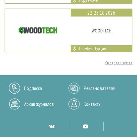
Порденоне
22-25.10.2026
WOODTECH
Стамбул, Турция
Смотреть все
Подписка
Рекламодателям
Архив журналов
Контакты