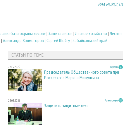
РИА НОВОСТИ
я авиабаза охраны лесов»
|
Защита лесов
|
Лесное хозяйство
|
Лесные
)
|
Александр Холмогоров
|
Сергей Шойгу
|
Забайкальский край
СТАТЬИ ПО ТЕМЕ
27.05.2026
Персона
Председатель Общественного совета при
Рослесхозе Марина Мишункина
23.03.2026
Регион номера
Защитить защитные леса