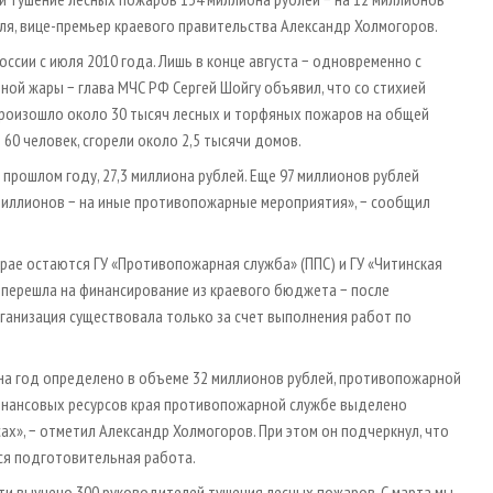
аля, вице-премьер краевого правительства Александр Холмогоров.
сии с июля 2010 года. Лишь в конце августа − одновременно с
ой жары − глава МЧС РФ Сергей Шойгу объявил, что со стихией
 Произошло около 30 тысяч лесных и торфяных пожаров на общей
 60 человек, сгорели около 2,5 тысячи домов.
прошлом году, 27,3 миллиона рублей. Еще 97 миллионов рублей
миллионов − на иные противопожарные мероприятия», − сообщил
рае остаются ГУ «Противопожарная служба» (ППС) и ГУ «Читинская
е перешла на финансирование из краевого бюджета − после
ганизация существовала только за счет выполнения работ по
а год определено в объеме 32 миллионов рублей, противопожарной
 финансовых ресурсов края противопожарной службе выделено
ах», − отметил Александр Холмогоров. При этом он подчеркнул, что
вся подготовительная работа.
ти выучено 300 руководителей тушения лесных пожаров. С марта мы