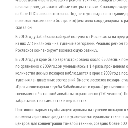
начнем проводить масштабные смотры техники. К началу пожар
на базе ППС и авиалесоохраны. Под него уже выделено здание,
позволит максимально быстро и эффективно координировать раб
сказал он.
В 2010 году Забайкальский край получил от Рослесхоза на пред
из них 27,3 миллиона − на тушение возгораний. Реально регион 
Рослесхоз компенсирует возникающую разницу.
В 2010 году в крае было зарегистрировано около 650 лесных по
по сравнению с 2009 годом уменьшилось в 1,4 раза, пройденная 
количества лесных пожаров наблюдается в крае с 2009 года по
тушения ландшафтных возгораний. Вместо лесхозов пожары ста
«Противопожарная служба Забайкальского края» (группировка по
специалисты Читинской авиабазы охраны лесов (150 человек). П
забрасывают на самолетах и вертолетах.
Противопожарная служба акцентирована на тушении пожаров в м
вложены серьезные средства в усиление материально-техничес
центров для концентрации тяжелой техники, создано более 50