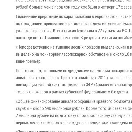
рублей больше, чем в прошлом году, сообщил в четверг, 17 февр
Сильнейшие природные пожары полыхали в европейской части Рос
похолоданием, пришедшим в регион после двух месяцев аномальн
удалось справиться. Всего стихия бушевала в 22 субъектах РФ.
площади почти 1 миллион гектаров. В результате стихии погибли
«Непосредственно на тушение лесных пожаров выделено, как и в 
выделено на мониторинг лесопожарной обстановки и около 10 
вице-премьер.
По его словам, основными подрядчиками на тушении пожаров в к
авиабаза охраны лесов». При этом авиабаза с 2011 года впервы
ликвидации единой системы филиалов ФГУ «Авиалесоохрана» ор
тушению пожаров в рамках субвенций федерального бюджета.
«Общее финансирование авиалесоохраны из краевого бюджета н
службы − около 590 миллионов рублей. Кроме того, из резерва
2 миллиона рублей на подготовку к пожароопасному сезону в лес
первых лесных пожаров в крае ждут в апреле, и уже проведена 
«Проведены инвентаризация и ремонт техники, в общей сложнос