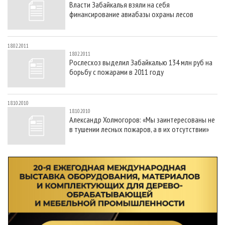
Власти Забайкалья взяли на себя
СУШКА ДРЕВЕСИНЫ
ПЕРСОНЫ
КОНТАКТЫ
РЕКЛАМА
финансирование авиабазы охраны лесов
ПРОИЗВОДСТВО ДРЕВЕСНЫХ ПЛИТ
МОБИЛЬНЫЕ ВЫСТАВКИ
РЕКЛАМА НА САЙТЕ
ДЕРЕВЯННОЕ ДОМОСТРОЕНИЕ
ОФИЦИАЛЬНЫЕ ДЕЛЕГАЦИИ
18.02.2011
18.02.2011
ПРОИЗВОДСТВО МЕБЕЛИ
ПРИОРИТЕТНЫЕ ИНВЕСТПРОЕКТЫ
Рослесхоз выделил Забайкалью 134 млн руб на
борьбу с пожарами в 2011 году
БИОЭНЕРГЕТИКА
RUSSIAN FORESTRY REVIEW
ЦБП
ГАЗЕТА ЛЕСПРОМФОРУМ
18.10.2010
ИНСТРУМЕНТ И МАТЕРИАЛЫ
БИБЛИОТЕКА СПЕЦИАЛИСТА
18.10.2010
Александр Холмогоров: «Мы заинтересованы не
в тушении лесных пожаров, а в их отсутствии»