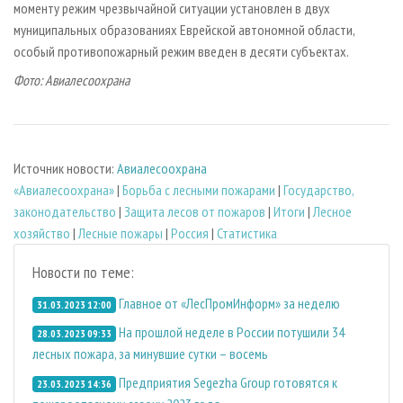
моменту режим чрезвычайной ситуации установлен в двух
муниципальных образованиях Еврейской автономной области,
особый противопожарный режим введен в десяти субъектах.
Фото: Авиалесоохрана
Источник новости:
Авиалесоохрана
«Авиалесоохрана»
|
Борьба с лесными пожарами
|
Государство,
законодательство
|
Защита лесов от пожаров
|
Итоги
|
Лесное
хозяйство
|
Лесные пожары
|
Россия
|
Статистика
Новости по теме:
Главное от «ЛесПромИнформ» за неделю
31.03.2023 12:00
На прошлой неделе в России потушили 34
28.03.2023 09:33
лесных пожара, за минувшие сутки – восемь
Предприятия Segezha Group готовятся к
23.03.2023 14:36