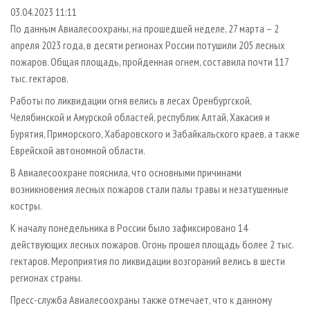
СУШКА ДРЕВЕСИНЫ
ПЕРСОНЫ
КОНТАКТЫ
РЕКЛАМА
03.04.2023 11:11
По данным Авиалесоохраны, на прошедшей неделе, 27 марта – 2
ПРОИЗВОДСТВО ДРЕВЕСНЫХ ПЛИТ
МОБИЛЬНЫЕ ВЫСТАВКИ
РЕКЛАМА НА САЙТЕ
апреля 2023 года, в десяти регионах России потушили 205 лесных
ДЕРЕВЯННОЕ ДОМОСТРОЕНИЕ
ОФИЦИАЛЬНЫЕ ДЕЛЕГАЦИИ
пожаров. Общая площадь, пройденная огнем, составила почти 117
ПРОИЗВОДСТВО МЕБЕЛИ
тыс. гектаров.
ПРИОРИТЕТНЫЕ ИНВЕСТПРОЕКТЫ
БИОЭНЕРГЕТИКА
Работы по ликвидации огня велись в лесах Оренбургской,
RUSSIAN FORESTRY REVIEW
Челябинской и Амурской областей, республик Алтай, Хакасия и
ЦБП
ГАЗЕТА ЛЕСПРОМФОРУМ
Бурятия, Приморского, Хабаровского и Забайкальского краев, а также
ИНСТРУМЕНТ И МАТЕРИАЛЫ
БИБЛИОТЕКА СПЕЦИАЛИСТА
Еврейской автономной области.
В Авиалесоохране пояснила, что основными причинами
возникновения лесных пожаров стали палы травы и незатушенные
костры.
К началу понедельника в России было зафиксировано 14
действующих лесных пожаров. Огонь прошел площадь более 2 тыс.
гектаров. Мероприятия по ликвидации возгораний велись в шести
регионах страны.
Пресс-служба Авиалесоохраны также отмечает, что к данному