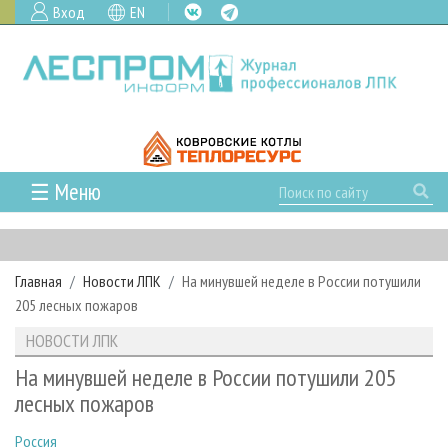
Вход
EN
☰ Меню
ГЛАВНАЯ
РУБРИКИ И ТЕМЫ
Главная
Новости ЛПК
На минувшей неделе в России потушили
РУБРИКИ ЖУРНАЛА
НОВОСТИ
205 лесных пожаров
ЛЕСНОЕ ХОЗЯЙСТВО
КАЛЕНДАРЬ СОБЫТИЙ
ПРОЕКТЫ ЛПИ
НОВОСТИ ЛПК
ЛЕСОЗАГОТОВКА
НОВОСТИ ЛПК
АНАЛИТИКА
АРХИВ
На минувшей неделе в России потушили 205
ЛЕСОПИЛЕНИЕ
НОВОСТИ ЖУРНАЛА
ПРЕДПРИЯТИЯ ЛПК
АРХИВ ЖУРНАЛОВ
лесных пожаров
О ЖУРНАЛЕ
ДЕРЕВООБРАБОТКА
НОВОСТИ КОМПАНИЙ
ЛЕСНЫЕ РЕГИОНЫ РОССИИ
СТАТЬИ
ПОДПИСКА
РЕКЛАМОДАТЕЛЯМ
Россия