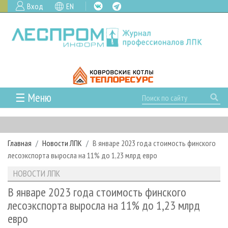
Вход
EN
☰ Меню
ГЛАВНАЯ
РУБРИКИ И ТЕМЫ
Главная
Новости ЛПК
В январе 2023 года стоимость финского
РУБРИКИ ЖУРНАЛА
НОВОСТИ
лесоэкспорта выросла на 11% до 1,23 млрд евро
ЛЕСНОЕ ХОЗЯЙСТВО
КАЛЕНДАРЬ СОБЫТИЙ
ПРОЕКТЫ ЛПИ
НОВОСТИ ЛПК
ЛЕСОЗАГОТОВКА
НОВОСТИ ЛПК
АНАЛИТИКА
АРХИВ
В январе 2023 года стоимость финского
ЛЕСОПИЛЕНИЕ
НОВОСТИ ЖУРНАЛА
ПРЕДПРИЯТИЯ ЛПК
АРХИВ ЖУРНАЛОВ
лесоэкспорта выросла на 11% до 1,23 млрд
О ЖУРНАЛЕ
евро
ДЕРЕВООБРАБОТКА
НОВОСТИ КОМПАНИЙ
ЛЕСНЫЕ РЕГИОНЫ РОССИИ
СТАТЬИ
ПОДПИСКА
РЕКЛАМОДАТЕЛЯМ