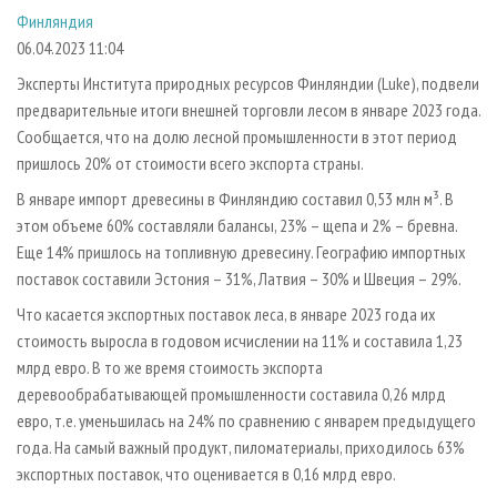
СУШКА ДРЕВЕСИНЫ
ПЕРСОНЫ
КОНТАКТЫ
РЕКЛАМА
Финляндия
06.04.2023 11:04
ПРОИЗВОДСТВО ДРЕВЕСНЫХ ПЛИТ
МОБИЛЬНЫЕ ВЫСТАВКИ
РЕКЛАМА НА САЙТЕ
Эксперты Института природных ресурсов Финляндии (Luke), подвели
ДЕРЕВЯННОЕ ДОМОСТРОЕНИЕ
ОФИЦИАЛЬНЫЕ ДЕЛЕГАЦИИ
предварительные итоги внешней торговли лесом в январе 2023 года.
ПРОИЗВОДСТВО МЕБЕЛИ
ПРИОРИТЕТНЫЕ ИНВЕСТПРОЕКТЫ
Сообщается, что на долю лесной промышленности в этот период
БИОЭНЕРГЕТИКА
RUSSIAN FORESTRY REVIEW
пришлось 20% от стоимости всего экспорта страны.
ЦБП
В январе импорт древесины в Финляндию составил 0,53 млн м³. В
ГАЗЕТА ЛЕСПРОМФОРУМ
этом объеме 60% составляли балансы, 23% – щепа и 2% – бревна.
ИНСТРУМЕНТ И МАТЕРИАЛЫ
БИБЛИОТЕКА СПЕЦИАЛИСТА
Еще 14% пришлось на топливную древесину. Географию импортных
поставок составили Эстония – 31%, Латвия – 30% и Швеция – 29%.
Что касается экспортных поставок леса, в январе 2023 года их
стоимость выросла в годовом исчислении на 11% и составила 1,23
млрд евро. В то же время стоимость экспорта
деревообрабатывающей промышленности составила 0,26 млрд
евро, т.е. уменьшилась на 24% по сравнению с январем предыдущего
года. На самый важный продукт, пиломатериалы, приходилось 63%
экспортных поставок, что оценивается в 0,16 млрд евро.