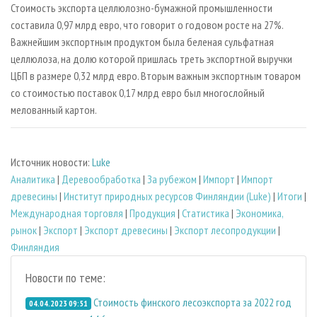
Стоимость экспорта целлюлозно-бумажной промышленности
составила 0,97 млрд евро, что говорит о годовом росте на 27%.
Важнейшим экспортным продуктом была беленая сульфатная
целлюлоза, на долю которой пришлась треть экспортной выручки
ЦБП в размере 0,32 млрд евро. Вторым важным экспортным товаром
со стоимостью поставок 0,17 млрд евро был многослойный
мелованный картон.
Источник новости:
Luke
Аналитика
|
Деревообработка
|
За рубежом
|
Импорт
|
Импорт
древесины
|
Институт природных ресурсов Финляндии (Luke)
|
Итоги
|
Международная торговля
|
Продукция
|
Статистика
|
Экономика,
рынок
|
Экспорт
|
Экспорт древесины
|
Экспорт лесопродукции
|
Финляндия
Новости по теме:
Стоимость финского лесоэкспорта за 2022 год
04.04.2023 09:51